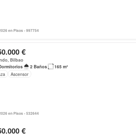
2026 en Pisos - 997754
50.000 €
ndo, Bilbao
Dormitorios
2 Baños
165 m²
aza
Ascensor
 2026 en Pisos - 532644
50.000 €