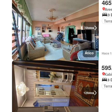
465
Aree
3 
Terr
5
fotos
Ático
Hace 1
595
Kabi
3 
Terr
12
fotos