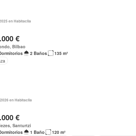
2025 en Habitaclia
.000 €
ondo, Bilbao
Dormitorios
2 Baños
135 m²
aza
2026 en Habitaclia
.000 €
ezes, Santurtzi
Dormitorios
1 Baño
120 m²