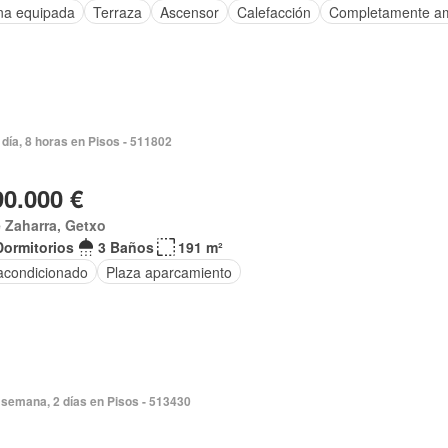
na equipada
Terraza
Ascensor
Calefacción
Completamente a
día, 8 horas en Pisos - 511802
90.000 €
 Zaharra, Getxo
Dormitorios
3 Baños
191 m²
 acondicionado
Plaza aparcamiento
semana, 2 días en Pisos - 513430