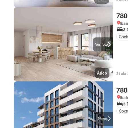
780
Ibai
3 
Coci
Ver foto
Ático
21 abr
780
Ibai
3 
Coci
4
fotos