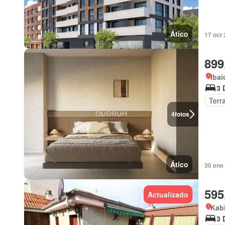
Ático
17 oct 
899
Ibai
3 
Terr
4
fotos
Ático
30 ene 
595
Actualizado
Kabi
3 