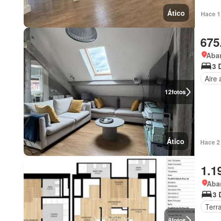
Ático
Hace 1
675
Aba
3 
Aire
12
fotos
Ático
Hace 2
1.1
Aba
3 
Terr
8
fotos