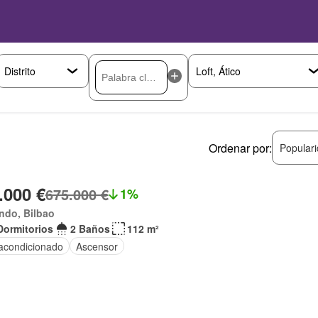
Ordenar por:
Popular
.000 €
675.000 €
1%
ndo, Bilbao
Dormitorios
2 Baños
112 m²
 acondicionado
Ascensor