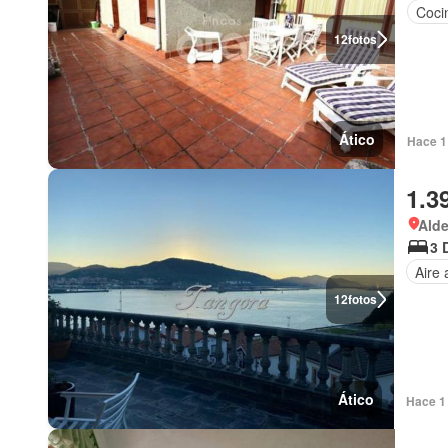
Coci
12
fotos
Ático
Hace 1 
1.3
Alde
3 
Aire
12
fotos
Ático
Hace 1 