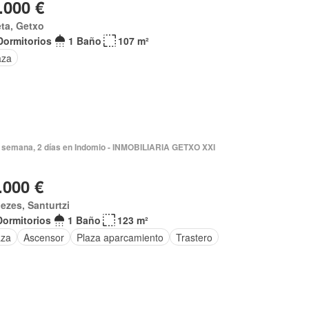
.000 €
ta, Getxo
Dormitorios
1 Baño
107 m²
aza
 semana, 2 días en Indomio - INMOBILIARIA GETXO XXI
.000 €
ezes, Santurtzi
Dormitorios
1 Baño
123 m²
aza
Ascensor
Plaza aparcamiento
Trastero