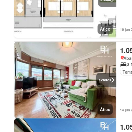
Ático
19 jun 
1.0
Aba
3 
Terr
12
fotos
Ático
14 jun
1.0