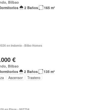
ndo, Bilbao
Dormitorios
2 Baños
165 m²
 2026 en Indomio - Bilbo Homes
.000 €
ndo, Bilbao
Dormitorios
2 Baños
135 m²
aza
Ascensor
Trastero
026 en Pisos - 997754