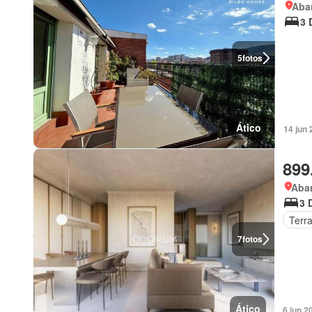
Aba
3 
5
fotos
Ático
14 jun
899
Aba
3 
Terr
7
fotos
Ático
6 jun 2