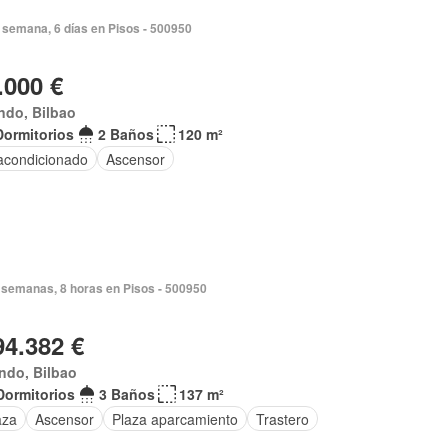
 semana, 6 días en Pisos - 500950
.000 €
ndo, Bilbao
Dormitorios
2 Baños
120 m²
 acondicionado
Ascensor
 semanas, 8 horas en Pisos - 500950
94.382 €
ndo, Bilbao
Dormitorios
3 Baños
137 m²
aza
Ascensor
Plaza aparcamiento
Trastero