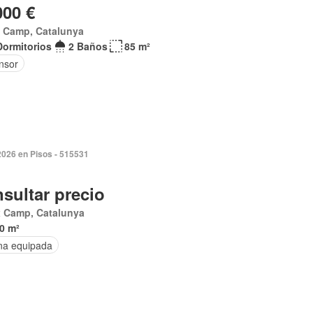
000 €
x Camp, Catalunya
Dormitorios
2 Baños
85 m²
nsor
2026 en Pisos - 515531
sultar precio
x Camp, Catalunya
0 m²
na equipada