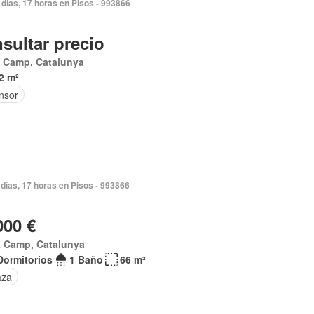
 días, 17 horas en Pisos - 993866
sultar precio
x Camp, Catalunya
2 m²
nsor
días, 17 horas en Pisos - 993866
000 €
x Camp, Catalunya
Dormitorios
1 Baño
66 m²
aza