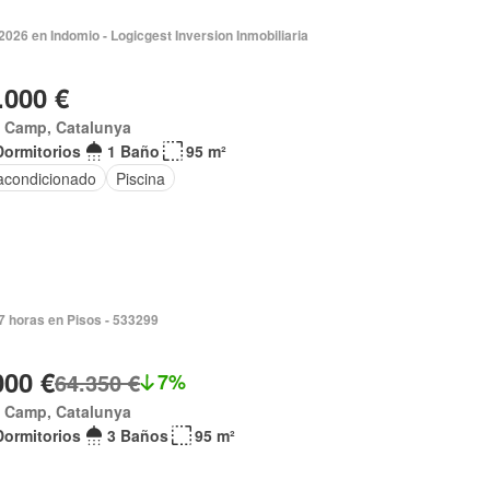
2026 en Indomio - Logicgest Inversion Inmobiliaria
.000 €
x Camp, Catalunya
Dormitorios
1 Baño
95 m²
 acondicionado
Piscina
7 horas en Pisos - 533299
000 €
64.350 €
7%
x Camp, Catalunya
Dormitorios
3 Baños
95 m²