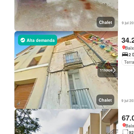
Chalet
9 jul 2
34.
Alta demanda
Bai
2 
Terr
11
fotos
Chalet
9 jul 2
67.
Bai
92