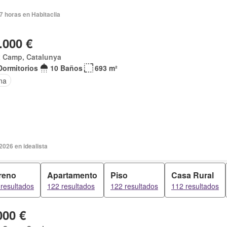
7 horas en Habitaclia
.000 €
x Camp, Catalunya
Dormitorios
10 Baños
693 m²
na
2026 en idealista
reno
Apartamento
Piso
Casa Rural
resultados
122 resultados
122 resultados
112 resultados
000 €