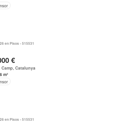
nsor
026 en Pisos - 515531
000 €
x Camp, Catalunya
6 m²
nsor
026 en Pisos - 515531