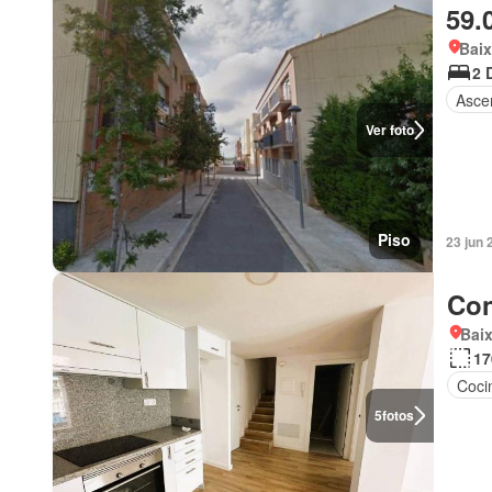
59.
Bai
2 
Asce
Ver foto
Piso
23 jun 
Con
Bai
17
Coci
5
fotos