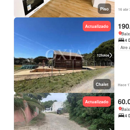
Piso
16 abr 
190
Actualizado
Bai
4 
Aire
12
fotos
Chalet
Hace 1
60.
Actualizado
Bai
4 