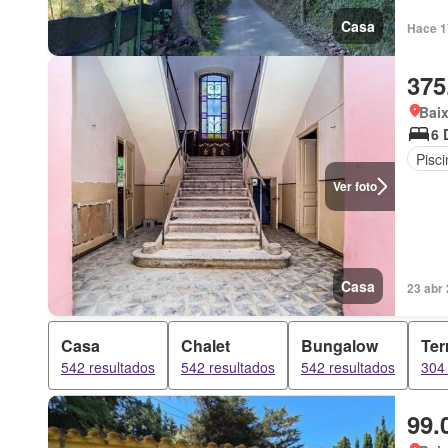
Casa
Hace 1
375
Bai
6 
Pisci
Ver foto
Casa
23 abr 
Casa
Chalet
Bungalow
Ter
542 resultados
542 resultados
542 resultados
304 
99.