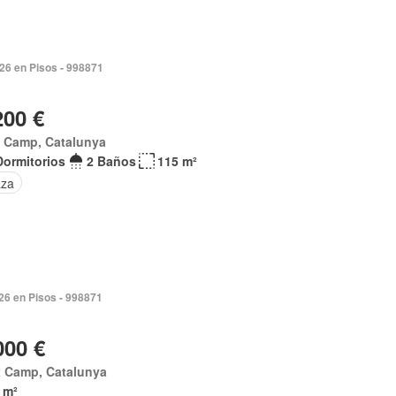
026 en Pisos - 998871
200 €
x Camp, Catalunya
Dormitorios
2 Baños
115 m²
aza
026 en Pisos - 998871
000 €
x Camp, Catalunya
 m²