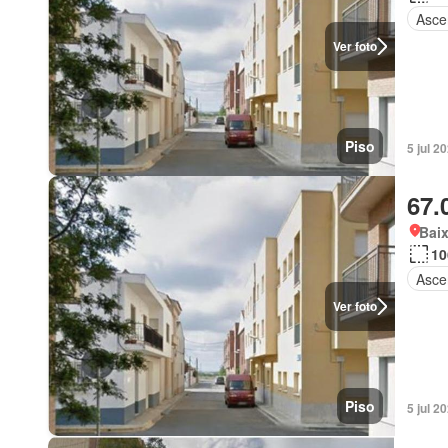
Asce
Ver foto
Piso
5 jul 2
67.
Bai
10
Asce
Ver foto
Piso
5 jul 2