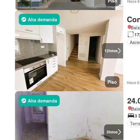
Piso
Hace 6
Con
Alta demanda
Bai
17
Asce
12
fotos
Piso
Hace 6 
24.
Alta demanda
Bai
3 
Terr
3
fotos