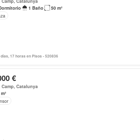
x Camp, Catalunya
Dormitorio
1 Baño
50 m²
aza
días, 17 horas en Pisos - 520836
000 €
x Camp, Catalunya
 m²
nsor