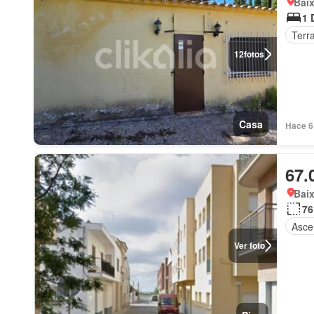
Bai
1 
Terr
12
fotos
Casa
Hace 6 
67.
Bai
76
Asce
Ver foto