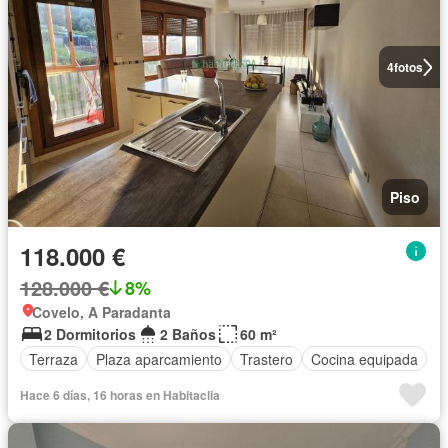
4
fotos
Piso
118.000 €
128.000 €
8%
Covelo, A Paradanta
2 Dormitorios
2 Baños
60 m²
Terraza
Plaza aparcamiento
Trastero
Cocina equipada
Hace 6 días, 16 horas en Habitaclia