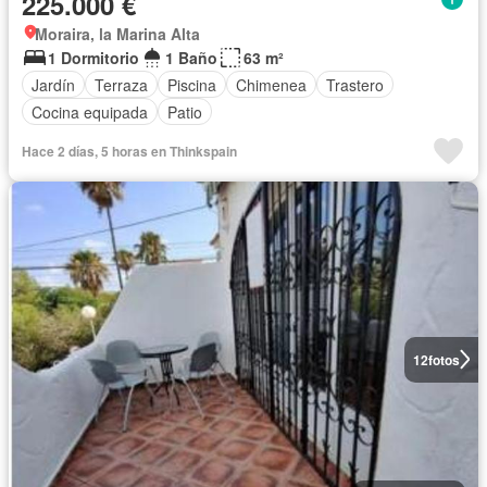
225.000 €
Moraira, la Marina Alta
1 Dormitorio
1 Baño
63 m²
Jardín
Terraza
Piscina
Chimenea
Trastero
Cocina equipada
Patio
Hace 2 días, 5 horas en Thinkspain
12
fotos