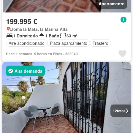
Apartamento
199.995 €
Lloma la Mata, la Marina Alta
1 Dormitorio
1 Baño
63 m²
Aire acondicionado
Plaza aparcamiento
Trastero
Hace 1 semana, 5 horas en Pisos - 533940
Alta demanda
12
fotos