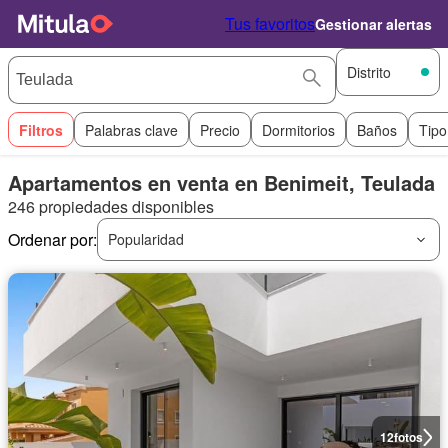
Tus favoritos
Gestionar alertas
Distrito
Filtros
Palabras clave
Precio
Dormitorios
Baños
Tipo
Apartamentos en venta en Benimeit, Teulada
246 propiedades disponibles
Ordenar por:
Popularidad
12
fotos