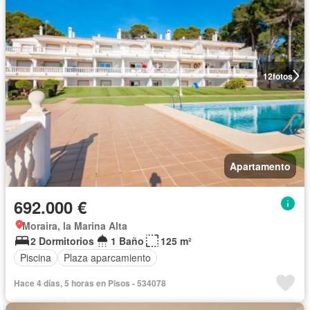
12
fotos
Apartamento
692.000 €
Moraira, la Marina Alta
2 Dormitorios
1 Baño
125 m²
Piscina
Plaza aparcamiento
Hace 4 días, 5 horas en Pisos - 534078