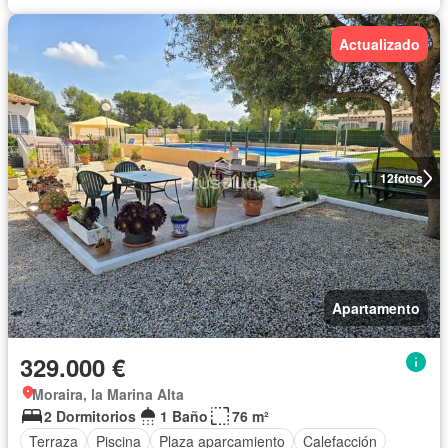
Actualizado
12
fotos
Apartamento
329.000 €
Moraira, la Marina Alta
2 Dormitorios
1 Baño
76 m²
Terraza
Piscina
Plaza aparcamiento
Calefacción