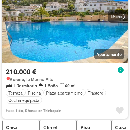
12
fotos
Apartamento
210.000 €
Moraira, la Marina Alta
1 Dormitorio
1 Baño
60 m²
Terraza
Piscina
Plaza aparcamiento
Trastero
Cocina equipada
Hace 1 día, 5 horas en Thinkspain
Casa
Chalet
Piso
Casa R