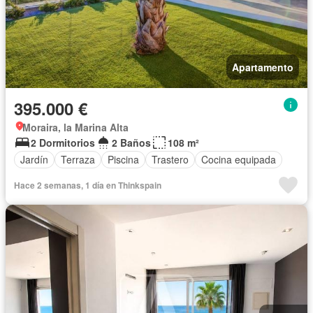
Apartamento
395.000 €
Moraira, la Marina Alta
2 Dormitorios
2 Baños
108 m²
Jardín
Terraza
Piscina
Trastero
Cocina equipada
Hace 2 semanas, 1 día en Thinkspain