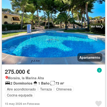
Ver foto
Apartamento
275.000 €
Moraira, la Marina Alta
2 Dormitorios
1 Baño
73 m²
Aire acondicionado
Terraza
Chimenea
Cocina equipada
15 may 2026 en Fotocasa