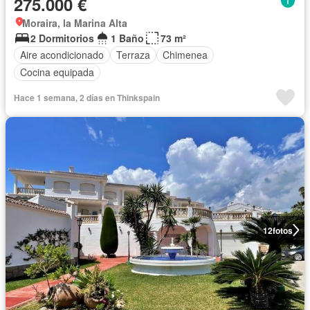
275.000 €
Moraira, la Marina Alta
2 Dormitorios
1 Baño
73 m²
Aire acondicionado
Terraza
Chimenea
Cocina equipada
Hace 1 semana, 2 días en Thinkspain
12
fotos