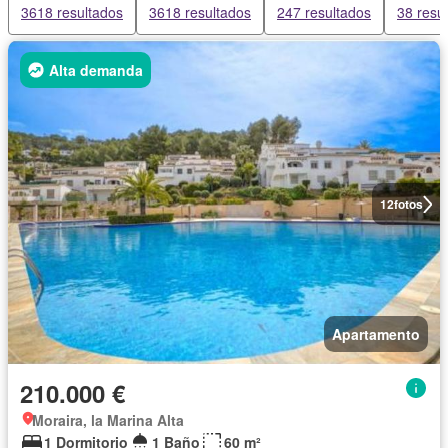
3618 resultados
3618 resultados
247 resultados
38 resu
Alta demanda
12
fotos
Apartamento
210.000 €
Moraira, la Marina Alta
1 Dormitorio
1 Baño
60 m²