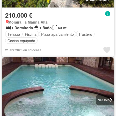
210.000 €
Moraira, la Marina Alta
1 Dormitorio
1 Baño
63 m²
Terraza
Piscina
Plaza aparcamiento
Trastero
Cocina equipada
21 abr 2026 en Fotocasa
Ver foto