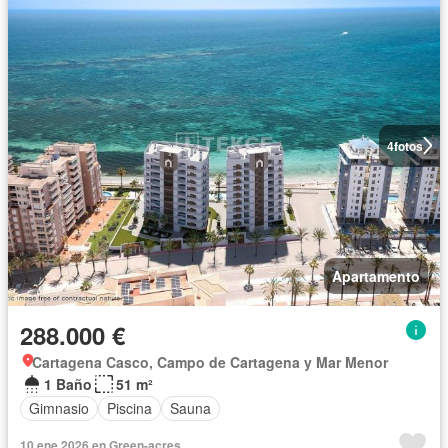
4
fotos
Apartamento
288.000 €
Cartagena Casco, Campo de Cartagena y Mar Menor
1 Baño
51 m²
Gimnasio
Piscina
Sauna
10 ene 2026 en Green-acres