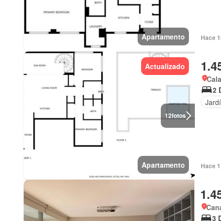
Apartamento
Hace 1
1.4
Actualizado
Cala
2 
Jard
12
fotos
Apartamento
Hace 1 
1.4
Cana
3 