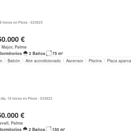
8 horas en Pisos - 523823
50.000 €
 Major, Palma
Dormitorios
2 Baños
75 m²
ín
Balcón
Aire acondicionado
Ascensor
Piscina
Plaza aparc
día, 18 horas en Pisos - 523823
50.000 €
vall, Palma
Dormitorios
2 Baños
150 m²