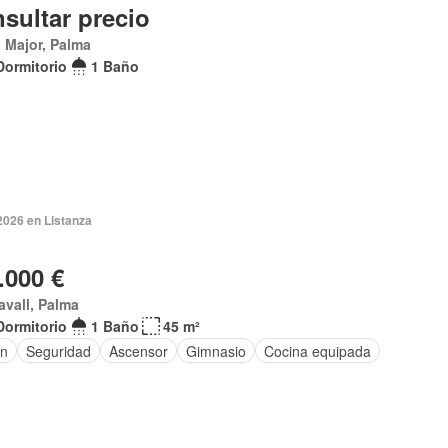
sultar precio
 Major, Palma
Dormitorio
1 Baño
2026 en Listanza
.000 €
vall, Palma
Dormitorio
1 Baño
45 m²
ín
Seguridad
Ascensor
Gimnasio
Cocina equipada