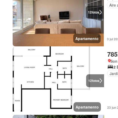
Aire
12
fotos
Apartamento
3 jul 2
785
Son
2 
Jard
12
fotos
Apartamento
23 jun