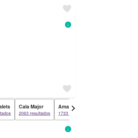
alets
Cala Major
Amanecer
Can Fonoll
ltados
2063 resultados
1733 resultados
1394 resultados