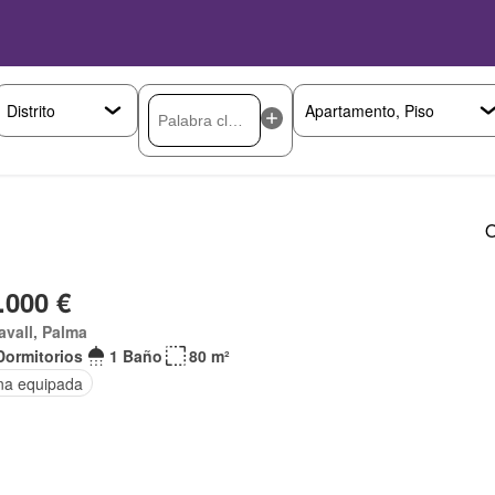
O
.000 €
avall, Palma
Dormitorios
1 Baño
80 m²
na equipada