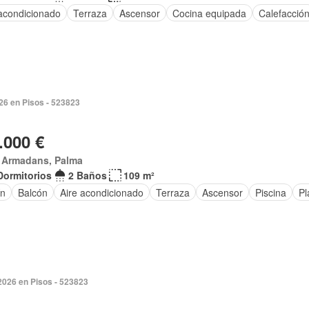
 acondicionado
Terraza
Ascensor
Cocina equipada
Calefacció
026 en Pisos - 523823
.000 €
 Armadans, Palma
Dormitorios
2 Baños
109 m²
ín
Balcón
Aire acondicionado
Terraza
Ascensor
Piscina
Pl
 2026 en Pisos - 523823