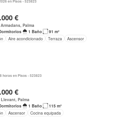
2026 en Pisos - 523823
.000 €
 Armadans, Palma
Dormitorios
1 Baño
91 m²
ón
Aire acondicionado
Terraza
Ascensor
8 horas en Pisos - 523823
.000 €
Llevant, Palma
Dormitorios
1 Baño
115 m²
ón
Ascensor
Cocina equipada