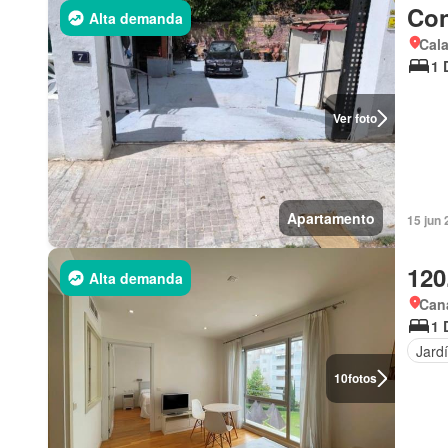
Con
Alta demanda
Cala
1 
Ver foto
Apartamento
15 jun 
120
Alta demanda
Cana
1 
Jard
10
fotos