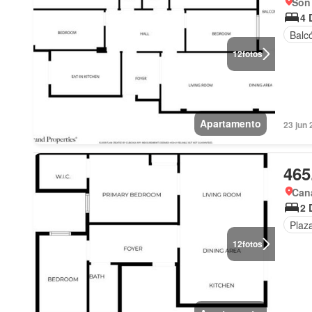
Son 
4 
Balc
12
fotos
Apartamento
23 jun 
465
Can
2 
Plaz
12
fotos