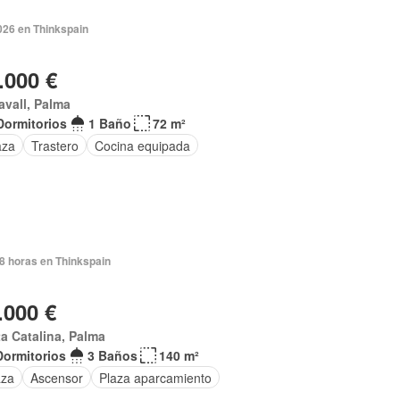
026 en Thinkspain
.000 €
vall, Palma
Dormitorios
1 Baño
72 m²
aza
Trastero
Cocina equipada
8 horas en Thinkspain
.000 €
a Catalina, Palma
Dormitorios
3 Baños
140 m²
aza
Ascensor
Plaza aparcamiento