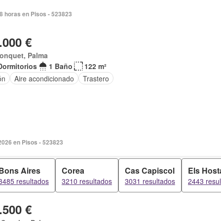
8 horas en Pisos - 523823
.000 €
Jonquet, Palma
Dormitorios
1 Baño
122 m²
ón
Aire acondicionado
Trastero
2026 en Pisos - 523823
Bons Aires
Corea
Cas Capiscol
Els Host
3485 resultados
3210 resultados
3031 resultados
2443 resu
.500 €