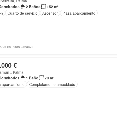
Serralta, Palma
Dormitorios
2 Baños
152 m²
ón
Cuarto de servicio
Ascensor
Plaza aparcamiento
2026 en Pisos - 523823
.000 €
amunt, Palma
Dormitorios
1 Baño
70 m²
a aparcamiento
Completamente amueblado