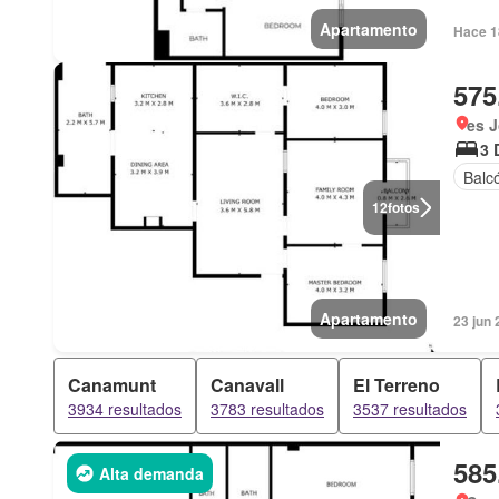
Apartamento
Hace 1
575
es 
3 
Balc
12
fotos
Apartamento
23 jun 
Canamunt
Canavall
El Terreno
3934 resultados
3783 resultados
3537 resultados
585
Alta demanda