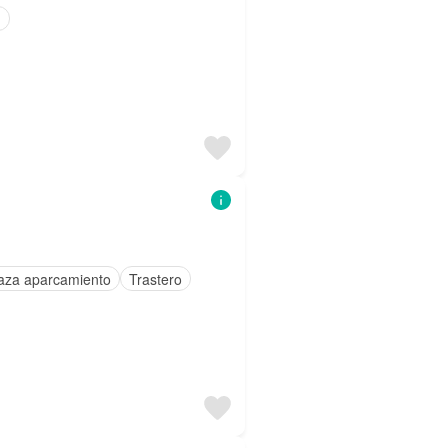
n
aza aparcamiento
Trastero