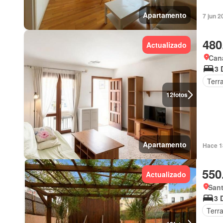
Apartamento
7 jun 2
480
Actualizado
Cana
3 
Terr
12
fotos
Apartamento
Hace 1
550
Actualizado
Sant
3 
Terr