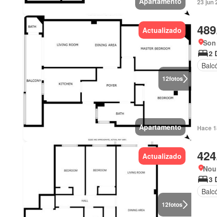
Apartamento
23 jun 
489
Actualizado
Son
2 
Balc
12
fotos
Apartamento
Hace 1
424
Actualizado
Nou 
3 
Balc
12
fotos