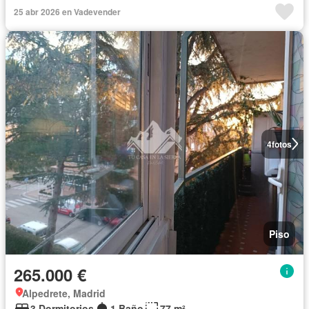
25 abr 2026 en Vadevender
4
fotos
Piso
265.000 €
Alpedrete, Madrid
3 Dormitorios
1 Baño
77 m²