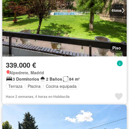
4
fotos
Piso
339.000 €
Alpedrete, Madrid
3 Dormitorios
2 Baños
84 m²
Terraza
Piscina
Cocina equipada
Hace 2 semanas, 4 horas en Habitaclia