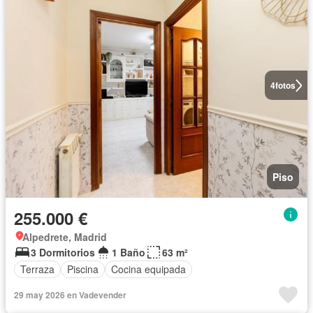
4
fotos
Piso
255.000 €
Alpedrete, Madrid
3 Dormitorios
1 Baño
63 m²
Terraza
Piscina
Cocina equipada
29 may 2026 en Vadevender