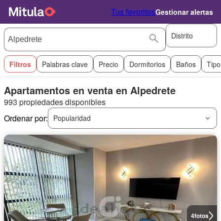
Tus favoritos
Gestionar alertas
Distrito
Filtros
Palabras clave
Precio
Dormitorios
Baños
Tipo
Apartamentos en venta en Alpedrete
993 propiedades disponibles
Ordenar por:
Popularidad
4
fotos