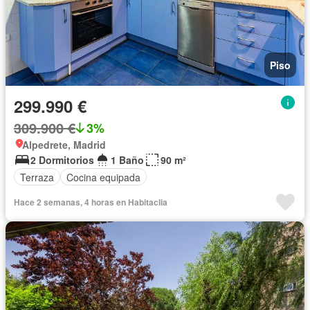
Piso
299.990 €
309.900 €
3%
Alpedrete, Madrid
2 Dormitorios
1 Baño
90 m²
Terraza
Cocina equipada
Hace 2 semanas, 4 horas en Habitaclia