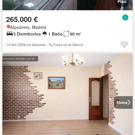
Piso
265.000 €
Alpedrete, Madrid
3 Dormitorios
1 Baño
90 m²
14 feb 2026 en Indomio - Tu Casa en la Sierra
5
fotos