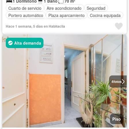
1 Dormitorio
1 Baño
70 m²
Cuarto de servicio
Aire acondicionado
Seguridad
Portero automático
Plaza aparcamiento
Cocina equipada
Conserje
Completamente amueblado
Hace 1 semana, 5 días en Habitaclia
Alta demanda
4
fotos
Piso