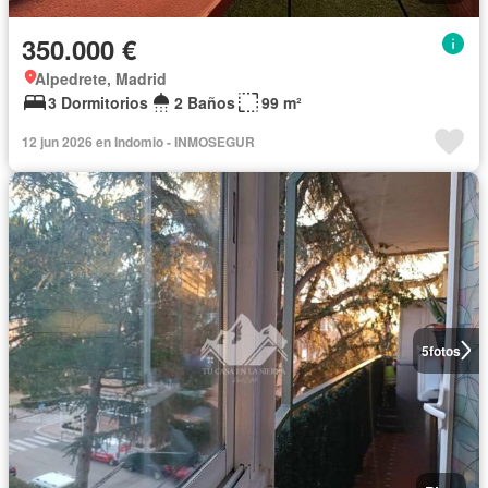
350.000 €
Alpedrete, Madrid
3 Dormitorios
2 Baños
99 m²
12 jun 2026 en Indomio - INMOSEGUR
5
fotos