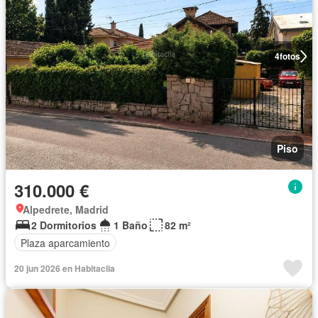
4
fotos
Piso
310.000 €
Alpedrete, Madrid
2 Dormitorios
1 Baño
82 m²
Plaza aparcamiento
20 jun 2026 en Habitaclia