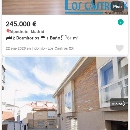
Piso
245.000 €
Alpedrete, Madrid
2 Dormitorios
1 Baño
61 m²
22 ene 2026 en Indomio - Los Castros XXI
3
fotos