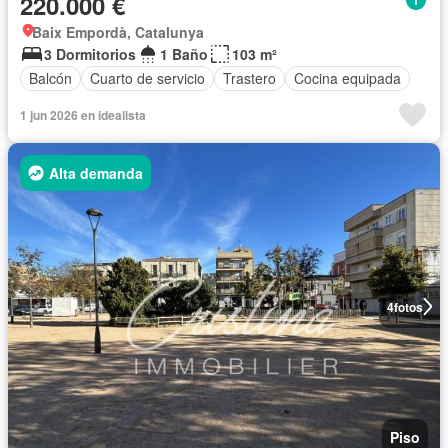
220.000 €
Baix Empordà, Catalunya
3 Dormitorios
1 Baño
103 m²
Balcón
Cuarto de servicio
Trastero
Cocina equipada
1 jun 2026 en idealista
Alta demanda
4
fotos
Piso