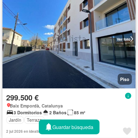
Ver foto
Piso
299.500 €
Baix Empordà, Catalunya
3 Dormitorios
2 Baños
85 m²
Jardín
Terraza
Guardar búsqueda
2 jul 2026 en idealista