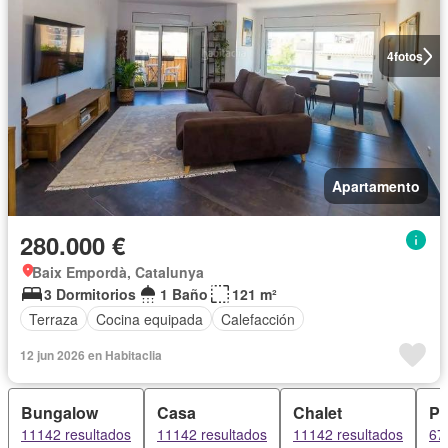
4
fotos
Apartamento
280.000 €
Baix Empordà, Catalunya
3 Dormitorios
1 Baño
121 m²
Terraza
Cocina equipada
Calefacción
12 jun 2026 en Habitaclia
Bungalow
Casa
Chalet
Pi
11142 resultados
11142 resultados
11142 resultados
67