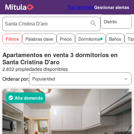
Tus favoritos
Gestionar alertas
Distrito
Filtros
Palabras clave
Precio
Dormitorios
Baños
Tip
Apartamentos en venta 3 dormitorios en
Santa Cristina D'aro
2.832 propiedades disponibles
Ordenar por:
Popularidad
Alta demanda