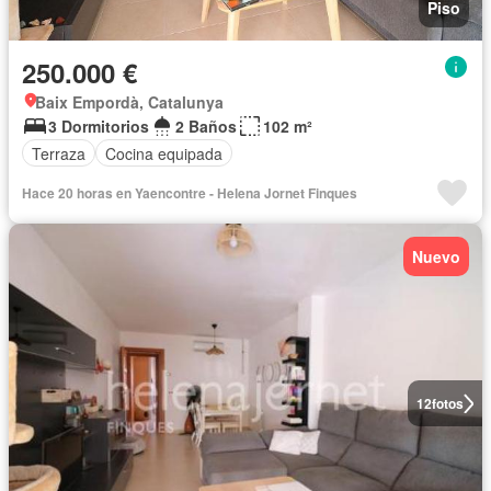
Piso
250.000 €
Baix Empordà, Catalunya
3 Dormitorios
2 Baños
102 m²
Terraza
Cocina equipada
Hace 20 horas en Yaencontre - Helena Jornet Finques
Nuevo
12
fotos