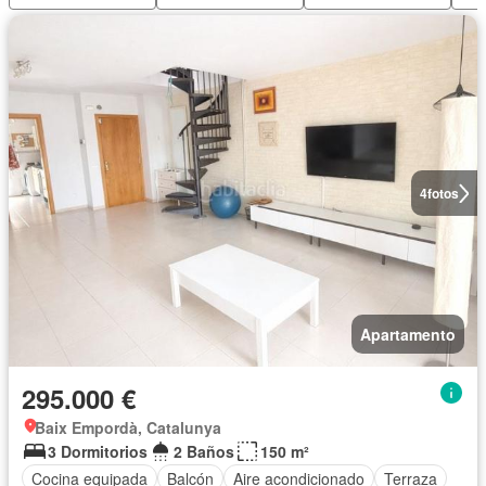
4
fotos
Apartamento
295.000 €
Baix Empordà, Catalunya
3 Dormitorios
2 Baños
150 m²
Cocina equipada
Balcón
Aire acondicionado
Terraza