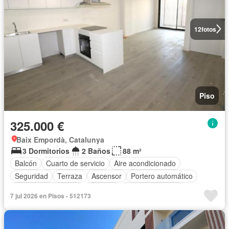
12
fotos
Piso
325.000 €
Baix Empordà, Catalunya
3 Dormitorios
2 Baños
88 m²
Balcón
Cuarto de servicio
Aire acondicionado
Seguridad
Terraza
Ascensor
Portero automático
Plaza aparcamiento
Trastero
Cocina equipada
7 jul 2026 en Pisos - 512173
Calefacción