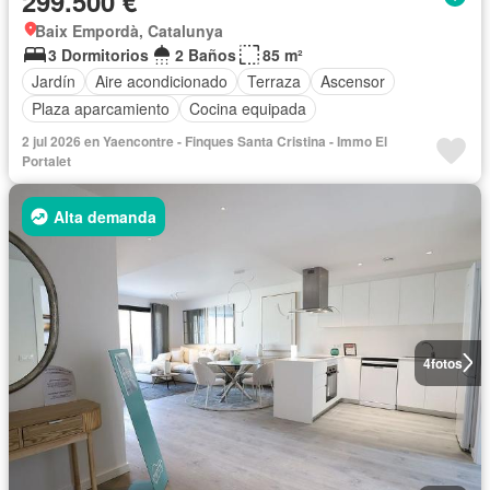
299.500 €
Baix Empordà, Catalunya
3 Dormitorios
2 Baños
85 m²
Jardín
Aire acondicionado
Terraza
Ascensor
Plaza aparcamiento
Cocina equipada
2 jul 2026 en Yaencontre - Finques Santa Cristina - Immo El
Portalet
Alta demanda
4
fotos