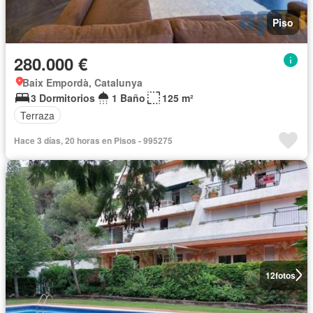
Piso
280.000 €
Baix Empordà, Catalunya
3 Dormitorios
1 Baño
125 m²
Terraza
Hace 3 días, 20 horas en Pisos - 995275
12
fotos