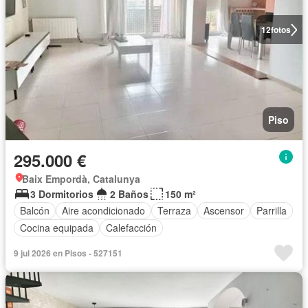
12
fotos
Piso
295.000 €
Baix Empordà, Catalunya
3 Dormitorios
2 Baños
150 m²
Balcón
Aire acondicionado
Terraza
Ascensor
Parrilla
Cocina equipada
Calefacción
9 jul 2026 en Pisos - 527151