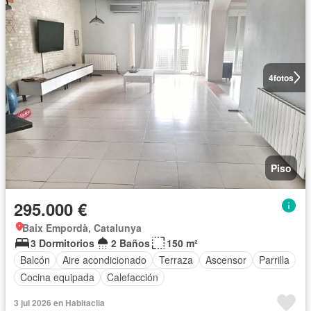
4
fotos
Piso
295.000 €
Baix Empordà, Catalunya
3 Dormitorios
2 Baños
150 m²
Balcón
Aire acondicionado
Terraza
Ascensor
Parrilla
Cocina equipada
Calefacción
3 jul 2026 en Habitaclia