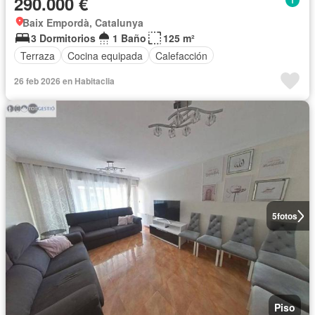
290.000 €
Baix Empordà, Catalunya
3 Dormitorios
1 Baño
125 m²
Terraza
Cocina equipada
Calefacción
26 feb 2026 en Habitaclia
5
fotos
Piso