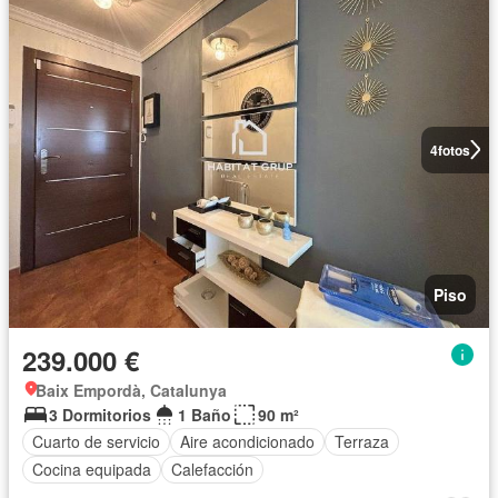
4
fotos
Piso
239.000 €
Baix Empordà, Catalunya
3 Dormitorios
1 Baño
90 m²
Cuarto de servicio
Aire acondicionado
Terraza
Cocina equipada
Calefacción