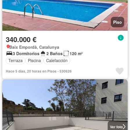
Piso
340.000 €
Baix Empordà, Catalunya
3 Dormitorios
2 Baños
120 m²
Terraza
Piscina
Calefacción
Hace 5 días, 20 horas en Pisos - 530626
Ver foto