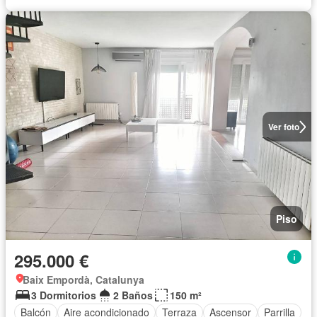
Ver foto
Piso
295.000 €
Baix Empordà, Catalunya
3 Dormitorios
2 Baños
150 m²
Balcón
Aire acondicionado
Terraza
Ascensor
Parrilla