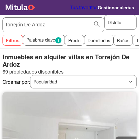
Tus favoritos
Gestionar alertas
Distrito
Palabras clave
Filtros
1
Precio
Dormitorios
Baños
T
Inmuebles en alquiler villas en Torrejón De
Ardoz
69 propiedades disponibles
Ordenar por:
Popularidad