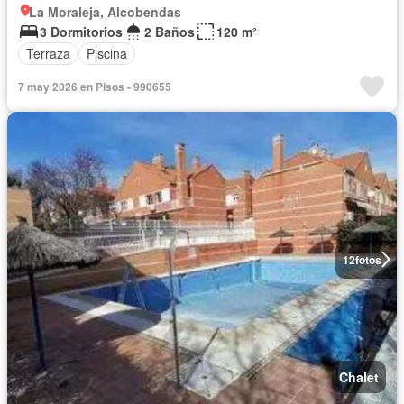
La Moraleja, Alcobendas
3 Dormitorios
2 Baños
120 m²
Terraza
Piscina
7 may 2026 en Pisos - 990655
12
fotos
Chalet