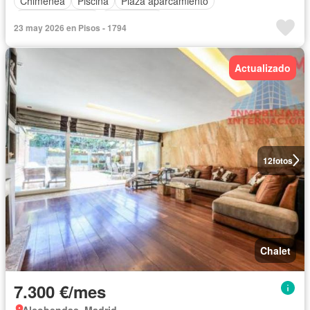
Chimenea
Piscina
Plaza aparcamiento
Cocina equipada
Calefacción
23 may 2026 en Pisos - 1794
Actualizado
12
fotos
Chalet
7.300 €/mes
Alcobendas, Madrid