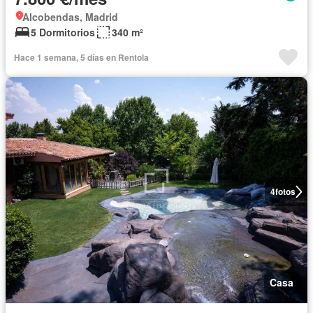
Alcobendas, Madrid
5 Dormitorios
340 m²
Hace 1 semana, 5 días en Rentola
4
fotos
Casa