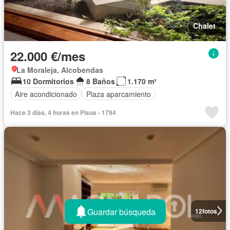
Chalet
22.000 €/mes
La Moraleja, Alcobendas
10 Dormitorios
8 Baños
1.170 m²
Aire acondicionado
Plaza aparcamiento
Hace 3 días, 4 horas en Pisos - 1794
Guardar búsqueda
12
fotos