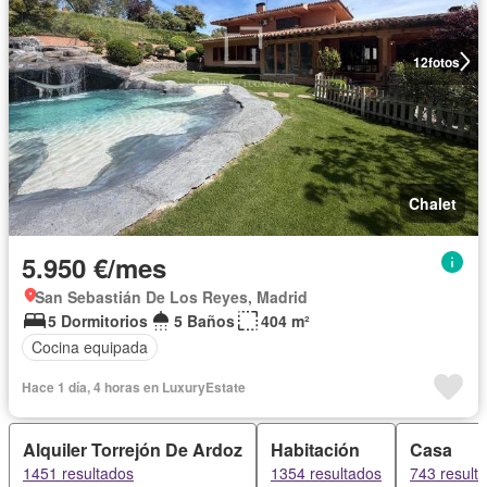
12
fotos
Chalet
5.950 €/mes
San Sebastián De Los Reyes, Madrid
5 Dormitorios
5 Baños
404 m²
Cocina equipada
Hace 1 día, 4 horas en LuxuryEstate
Alquiler Torrejón De Ardoz
Habitación
Casa
1451 resultados
1354 resultados
743 result