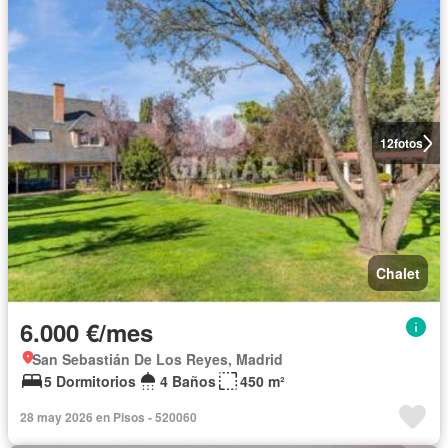
12
fotos
Chalet
6.000 €/mes
San Sebastián De Los Reyes, Madrid
5 Dormitorios
4 Baños
450 m²
28 may 2026 en Pisos - 520060