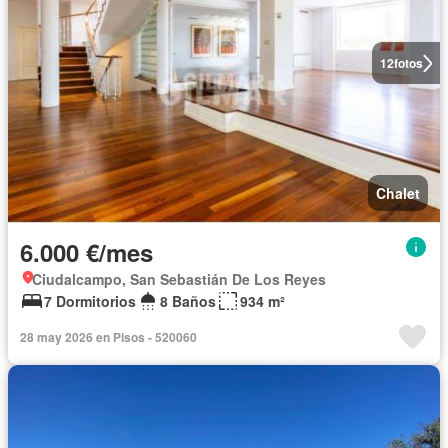
12
fotos
Chalet
6.000 €/mes
Ciudalcampo, San Sebastián De Los Reyes
7 Dormitorios
8 Baños
934 m²
28 may 2026 en Pisos - 520060