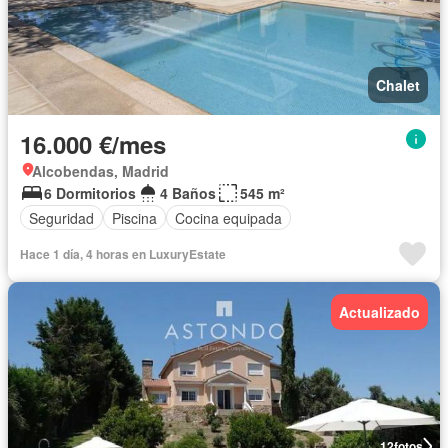
Chalet
16.000 €/mes
Alcobendas, Madrid
6 Dormitorios
4 Baños
545 m²
Seguridad
Piscina
Cocina equipada
Hace 1 día, 4 horas en LuxuryEstate
Actualizado
12
fotos