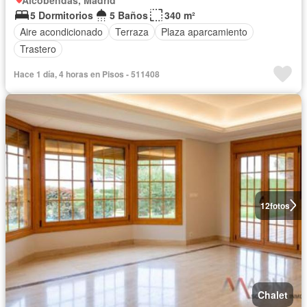
5 Dormitorios
5 Baños
340 m²
Aire acondicionado
Terraza
Plaza aparcamiento
Trastero
Hace 1 día, 4 horas en Pisos - 511408
12
fotos
Chalet