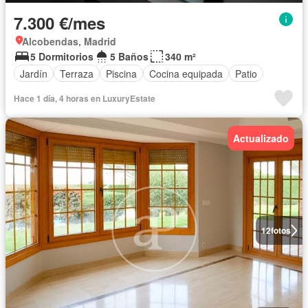
7.300 €/mes
Alcobendas, Madrid
5 Dormitorios
5 Baños
340 m²
Jardín
Terraza
Piscina
Cocina equipada
Patio
Hace 1 día, 4 horas en LuxuryEstate
Actualizado
12
fotos