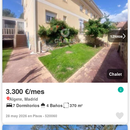
12
fotos
Chalet
3.300 €/mes
Algete, Madrid
7 Dormitorios
4 Baños
370 m²
28 may 2026 en Pisos - 520060