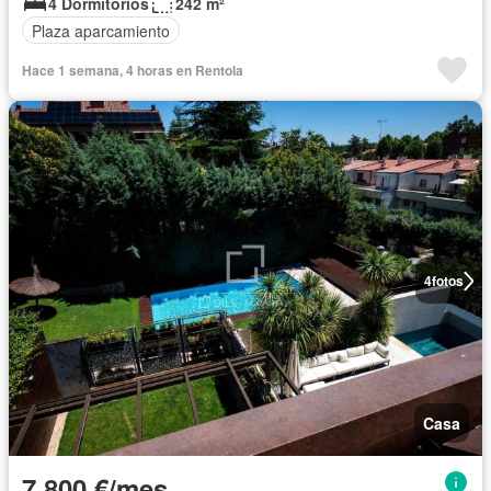
4 Dormitorios
242 m²
Plaza aparcamiento
Hace 1 semana, 4 horas en Rentola
4
fotos
Casa
7.800 €/mes