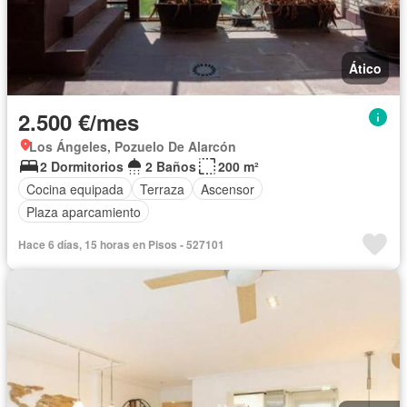
Ático
2.500 €/mes
Los Ángeles, Pozuelo De Alarcón
2 Dormitorios
2 Baños
200 m²
Cocina equipada
Terraza
Ascensor
Plaza aparcamiento
Hace 6 días, 15 horas en Pisos - 527101