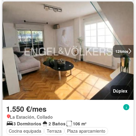
12
fotos
Dúplex
1.550 €/mes
La Estación, Collado
3 Dormitorios
2 Baños
106 m²
Cocina equipada
Terraza
Plaza aparcamiento