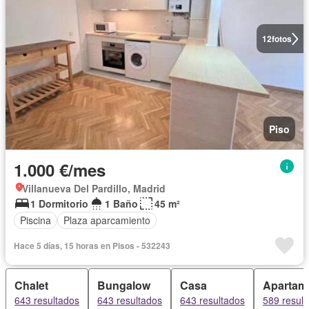
12
fotos
Piso
1.000 €/mes
Villanueva Del Pardillo, Madrid
1 Dormitorio
1 Baño
45 m²
Piscina
Plaza aparcamiento
Hace 5 días, 15 horas en Pisos - 532243
Chalet
Bungalow
Casa
Apartam
643 resultados
643 resultados
643 resultados
589 resul