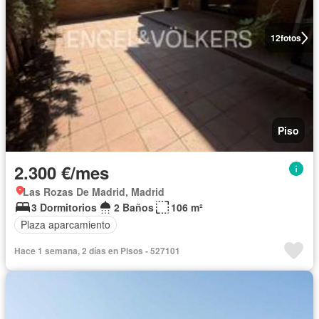
12
fotos
Piso
2.300 €/mes
Las Rozas De Madrid, Madrid
3 Dormitorios
2 Baños
106 m²
Plaza aparcamiento
Hace 1 semana, 2 días en Pisos - 527101