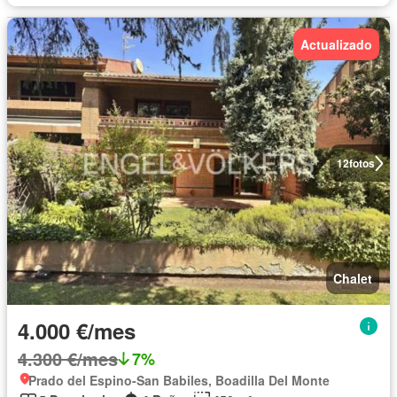
Actualizado
12
fotos
Chalet
4.000 €/mes
4.300 €/mes
7%
Prado del Espino-San Babiles, Boadilla Del Monte