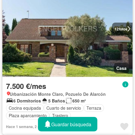
12
fotos
Casa
7.500 €/mes
Urbanización Monte Claro, Pozuelo De Alarcón
6 Dormitorios
5 Baños
650 m²
Cocina equipada
Cuarto de servicio
Terraza
Plaza aparcamiento
Trastero
Guardar búsqueda
Hace 1 semana, 2 días en Pisos - 527101