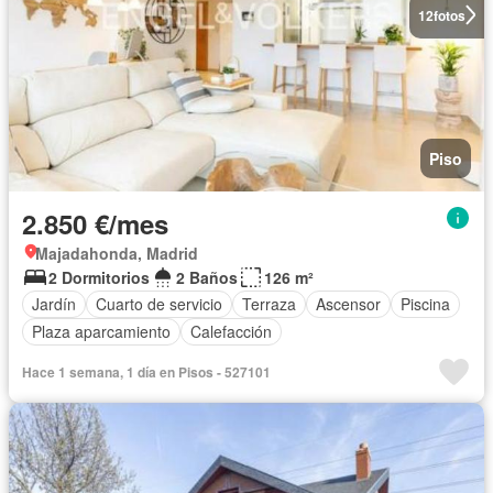
12
fotos
Piso
2.850 €/mes
Majadahonda, Madrid
2 Dormitorios
2 Baños
126 m²
Jardín
Cuarto de servicio
Terraza
Ascensor
Piscina
Plaza aparcamiento
Calefacción
Hace 1 semana, 1 día en Pisos - 527101