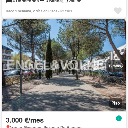
4 Dormitorios
3 Baños
280 m²
Hace 1 semana, 2 días en Pisos - 527101
12
fotos
Piso
3.000 €/mes
Arroyo Meaques, Pozuelo De Alarcón