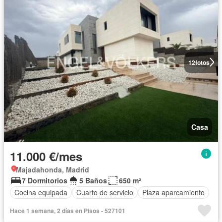
12
fotos
Casa
11.000 €/mes
Majadahonda, Madrid
7 Dormitorios
5 Baños
650 m²
Cocina equipada
Cuarto de servicio
Plaza aparcamiento
Hace 1 semana, 2 días en Pisos - 527101