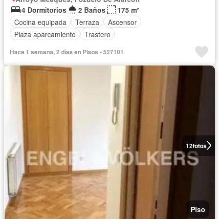
4 Dormitorios
2 Baños
175 m²
Cocina equipada
Terraza
Ascensor
Plaza aparcamiento
Trastero
Hace 1 semana, 2 días en Pisos - 527101
12
fotos
Piso