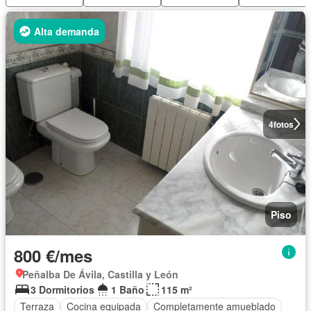
Alta demanda
4
fotos
Piso
800 €/mes
Peñalba De Ávila, Castilla y León
3 Dormitorios
1 Baño
115 m²
Terraza
Cocina equipada
Completamente amueblado