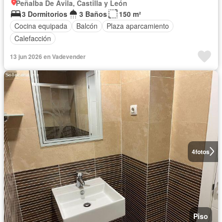
Peñalba De Ávila, Castilla y León
3 Dormitorios
3 Baños
150 m²
Cocina equipada
Balcón
Plaza aparcamiento
Calefacción
13 jun 2026 en Vadevender
4
fotos
Piso