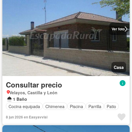
Ver foto
Casa
Consultar precio
Velayos, Castilla y León
1 Baño
Cocina equipada
Chimenea
Piscina
Parrilla
Patio
8 jun 2026 en Easyavvisi