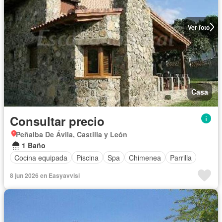
Ver foto
Casa
Consultar precio
Peñalba De Ávila, Castilla y León
1 Baño
Cocina equipada
Piscina
Spa
Chimenea
Parrilla
8 jun 2026 en Easyavvisi