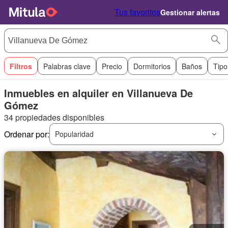
Tus favoritos
Gestionar alertas
Filtros
Palabras clave
Precio
Dormitorios
Baños
Tipo
Inmuebles en alquiler en Villanueva De
Gómez
34 propiedades disponibles
Ordenar por:
Popularidad