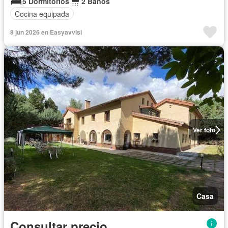
5 Dormitorios
2 Baños
Cocina equipada
8 jun 2026 en Easyavvisi
Ver foto
Casa
Consultar precio