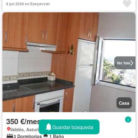
8 jun 2026 en Easyavvisi
Ver foto
Casa
350 €/mes
Guardar búsqueda
Valdés, Asturias
3 Dormitorios
1 Baño