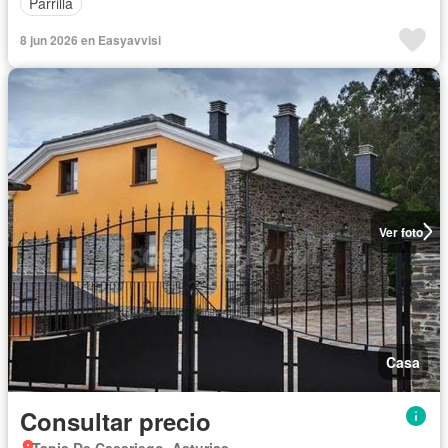
Parrilla
8 jun 2026 en Easyavvisi
Ver foto
Casa
Consultar precio
Tapia De Casariego, Asturias