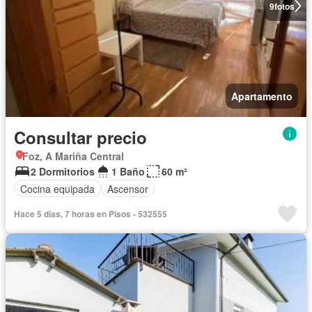
9
fotos
Apartamento
Consultar precio
Foz, A Mariña Central
2 Dormitorios
1 Baño
60 m²
Cocina equipada
Ascensor
Hace 5 días, 7 horas en Pisos - 532555