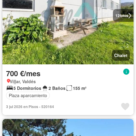
12
fotos
Chalet
700 €/mes
Viḷḷar, Valdés
5 Dormitorios
2 Baños
155 m²
Plaza aparcamiento
3 jul 2026 en Pisos - 520164