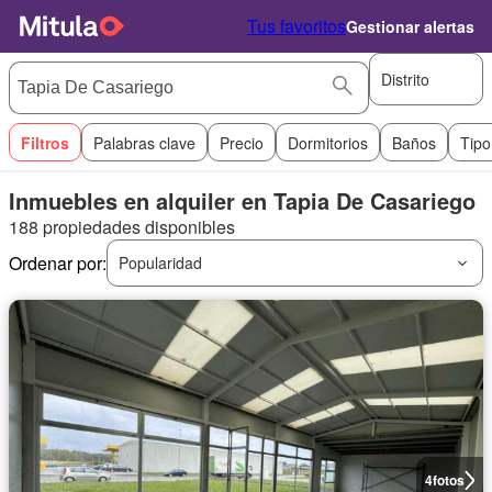
Tus favoritos
Gestionar alertas
Distrito
Filtros
Palabras clave
Precio
Dormitorios
Baños
Tipo
Inmuebles en alquiler en Tapia De Casariego
188 propiedades disponibles
Ordenar por:
Popularidad
4
fotos