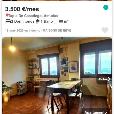
3.500 €/mes
Tapia De Casariego, Asturias
2 Dormitorios
1 Baño
60 m²
19 may 2026 en Indomio - MAISONS DE RÊVE
4
fotos
Apartamento