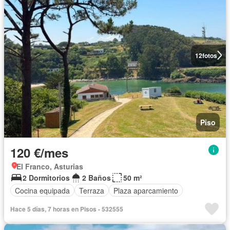
12
fotos
Piso
120 €/mes
El Franco, Asturias
2 Dormitorios
2 Baños
50 m²
Cocina equipada
Terraza
Plaza aparcamiento
Hace 5 días, 7 horas en Pisos - 532555