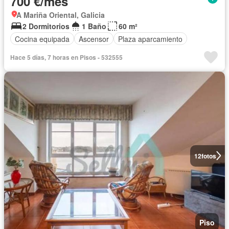
700 €/mes
A Mariña Oriental, Galicia
2 Dormitorios
1 Baño
60 m²
Cocina equipada
Ascensor
Plaza aparcamiento
Hace 5 días, 7 horas en Pisos - 532555
12
fotos
Piso