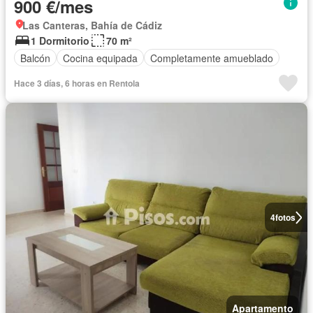
900 €/mes
Las Canteras, Bahía de Cádiz
1 Dormitorio
70 m²
Balcón
Cocina equipada
Completamente amueblado
Hace 3 días, 6 horas en Rentola
4
fotos
Apartamento