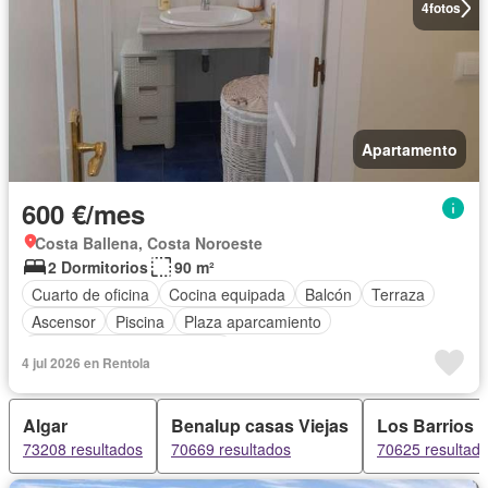
4
fotos
Apartamento
600 €/mes
Costa Ballena, Costa Noroeste
2 Dormitorios
90 m²
Cuarto de oficina
Cocina equipada
Balcón
Terraza
Ascensor
Piscina
Plaza aparcamiento
Completamente amueblado
4 jul 2026 en Rentola
Algar
Benalup casas Viejas
Los Barrios
73208 resultados
70669 resultados
70625 resultad