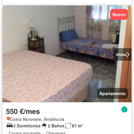
Nuevo
4
fotos
Apartamento
550 €/mes
Costa Noroeste, Andalucía
3 Dormitorios
2 Baños
87 m²
Cocina equipada
Chimenea