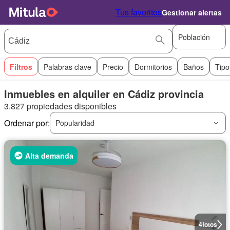
Tus favoritos
Gestionar alertas
Población
Filtros
Palabras clave
Precio
Dormitorios
Baños
Tipo
Inmuebles en alquiler en Cádiz provincia
3.827 propiedades disponibles
Ordenar por:
Popularidad
Alta demanda
4
fotos