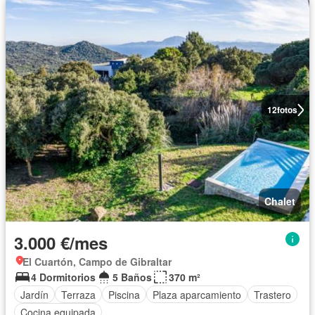
12
fotos
Chalet
3.000 €/mes
El Cuartón, Campo de Gibraltar
4 Dormitorios
5 Baños
370 m²
Jardín
Terraza
Piscina
Plaza aparcamiento
Trastero
Cocina equipada