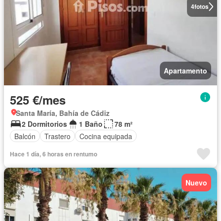
4
fotos
Apartamento
525 €/mes
Santa María, Bahía de Cádiz
2 Dormitorios
1 Baño
78 m²
Balcón
Trastero
Cocina equipada
Hace 1 día, 6 horas en rentumo
Nuevo