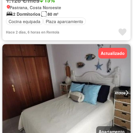
1.128 €/mes
15%
Pastrana, Costa Noroeste
2 Dormitorios
80 m²
Cocina equipada
Plaza aparcamiento
Hace 2 días, 6 horas en Rentola
Actualizado
4
fotos
Apartamento