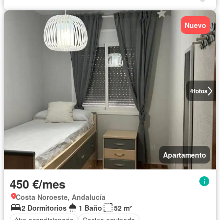
Nuevo
4
fotos
Apartamento
450 €/mes
Costa Noroeste, Andalucía
2 Dormitorios
1 Baño
52 m²
Aire acondicionado
Cocina equipada