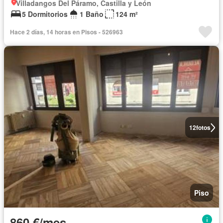
Villadangos Del Páramo, Castilla y León
5 Dormitorios
1 Baño
124 m²
Hace 2 días, 14 horas en Pisos - 526963
12
fotos
Piso
860 €/mes