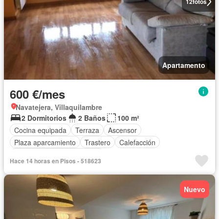
12
fotos
Apartamento
600 €/mes
Navatejera, Villaquilambre
2 Dormitorios
2 Baños
100 m²
Cocina equipada
Terraza
Ascensor
Plaza aparcamiento
Trastero
Calefacción
Completamente amueblado
Hace 14 horas en Pisos - 518623
Nuevo