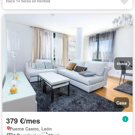
Hace 14 horas en Rentola
4
fotos
Casa
379 €/mes
Puente Castro, León