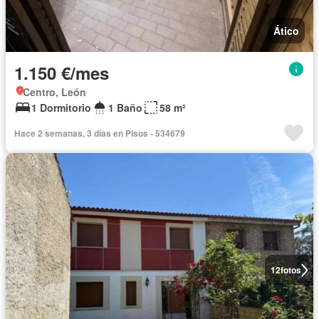
Ático
1.150 €/mes
Centro, León
1 Dormitorio
1 Baño
58 m²
Hace 2 semanas, 3 días en Pisos - 534679
12
fotos