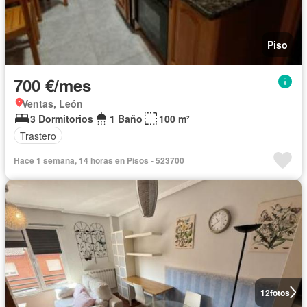
Piso
700 €/mes
Ventas, León
3 Dormitorios
1 Baño
100 m²
Trastero
Hace 1 semana, 14 horas en Pisos - 523700
12
fotos