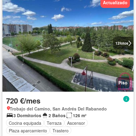
Actualizado
12
fotos
Piso
720 €/mes
Trobajo del Camino, San Andrés Del Rabanedo
3 Dormitorios
2 Baños
126 m²
Cocina equipada
Terraza
Ascensor
Plaza aparcamiento
Trastero