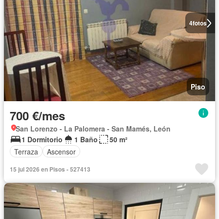
4
fotos
Piso
700 €/mes
San Lorenzo - La Palomera - San Mamés, León
1 Dormitorio
1 Baño
50 m²
Terraza
Ascensor
15 jul 2026 en Pisos - 527413