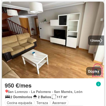
12
fotos
Dúplex
950 €/mes
San Lorenzo - La Palomera - San Mamés, León
2 Dormitorios
2 Baños
117 m²
Cocina equipada
Terraza
Ascensor