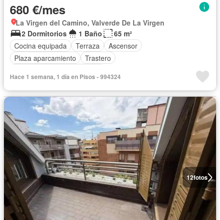
680 €/mes
La Virgen del Camino, Valverde De La Virgen
2 Dormitorios
1 Baño
65 m²
Cocina equipada
Terraza
Ascensor
Plaza aparcamiento
Trastero
Completamente amueblado
Hace 1 semana, 1 día en Pisos - 994324
12
fotos