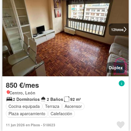
12
fotos
Dúplex
850 €/mes
Centro, León
2 Dormitorios
2 Baños
92 m²
Cocina equipada
Terraza
Ascensor
Plaza aparcamiento
Calefacción
Completamente amueblado
11 jun 2026 en Pisos - 518623