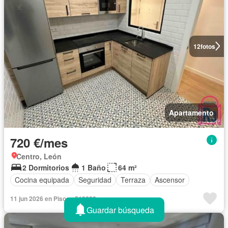
12
fotos
Apartamento
720 €/mes
Centro, León
2 Dormitorios
1 Baño
64 m²
Cocina equipada
Seguridad
Terraza
Ascensor
11 jun 2026 en Pisos - 518623
Guardar búsqueda