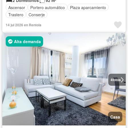
2 Dormitorios
92 m²
Ascensor
Portero automático
Plaza aparcamiento
Trastero
Conserje
14 jul 2026 en Rentola
Alta demanda
4
fotos
Casa