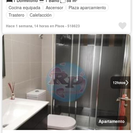
1 Dormitorio
1 Baño
58 m²
Cocina equipada
Ascensor
Plaza aparcamiento
Trastero
Calefacción
Hace 1 semana, 14 horas en Pisos - 518623
12
fotos
Apartamento