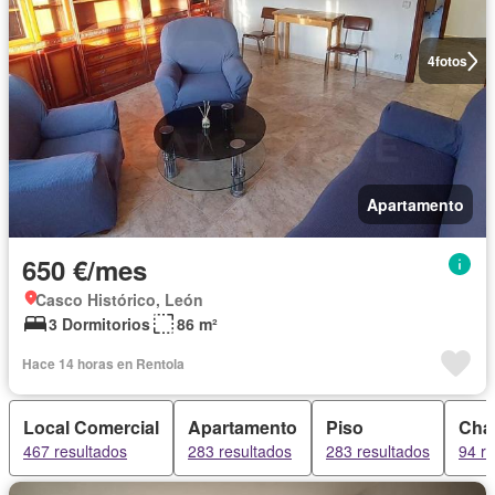
4
fotos
Apartamento
650 €/mes
Casco Histórico, León
3 Dormitorios
86 m²
Hace 14 horas en Rentola
Local Comercial
Apartamento
Piso
Chal
467 resultados
283 resultados
283 resultados
94 r