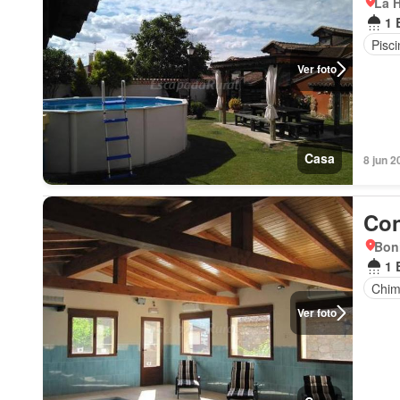
La H
1 
Pisci
Ver foto
Casa
8 jun 2
Con
Boni
1 
Chi
Ver foto