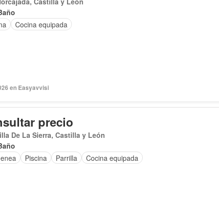
orcajada, Castilla y León
Baño
na
Cocina equipada
026 en Easyavvisi
sultar precio
lla De La Sierra, Castilla y León
Baño
menea
Piscina
Parrilla
Cocina equipada