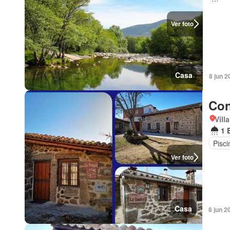
Ver foto
Casa
8 jun 2
Con
Vill
1 
Pisci
Ver foto
Casa
8 jun 2