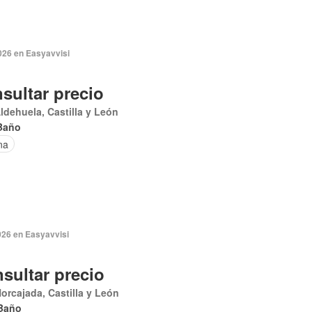
026 en Easyavvisi
sultar precio
ldehuela, Castilla y León
Baño
na
026 en Easyavvisi
sultar precio
orcajada, Castilla y León
Baño