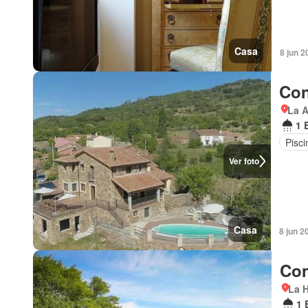
Casa
8 jun 2
Con
La A
1 
Pisci
Ver foto
Casa
8 jun 2
Con
La H
1 