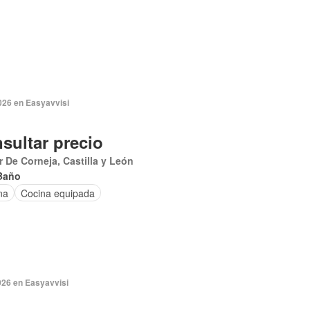
026 en Easyavvisi
sultar precio
ar De Corneja, Castilla y León
Baño
na
Cocina equipada
026 en Easyavvisi