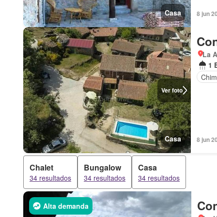
Casa
8 jun 2
Con
La A
1 
Chim
Ver foto
Casa
8 jun 2
Chalet
Bungalow
Casa
34 resultados
34 resultados
34 resultados
Con
Alta demanda