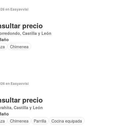
026 en Easyavvisi
sultar precio
rredondo, Castilla y León
Baño
aza
Chimenea
026 en Easyavvisi
sultar precio
rahíta, Castilla y León
Baño
aza
Chimenea
Parrilla
Cocina equipada