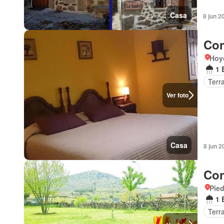
Casa
8 jun 2
Con
Hoyo
1 
Terr
Ver foto
Casa
8 jun 2
Con
Pied
1 
Terr