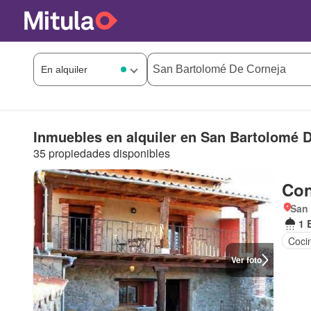
Inmuebles en alquiler en San Bartolomé 
35 propiedades disponibles
Con
San 
1 
Coci
Ver foto