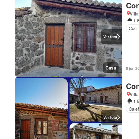
Con
Vill
1 
Coci
Ver foto
Casa
8 jun 2
Con
Vill
1 
Cale
Ver foto