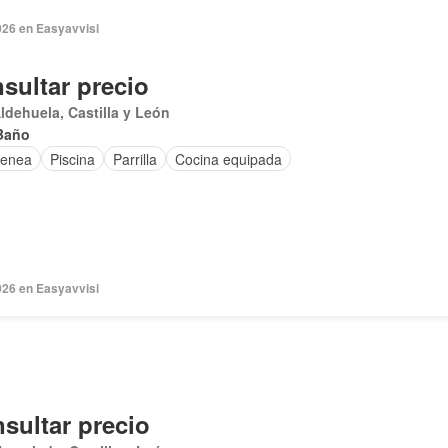
026 en Easyavvisi
sultar precio
ldehuela, Castilla y León
Baño
enea
Piscina
Parrilla
Cocina equipada
026 en Easyavvisi
sultar precio