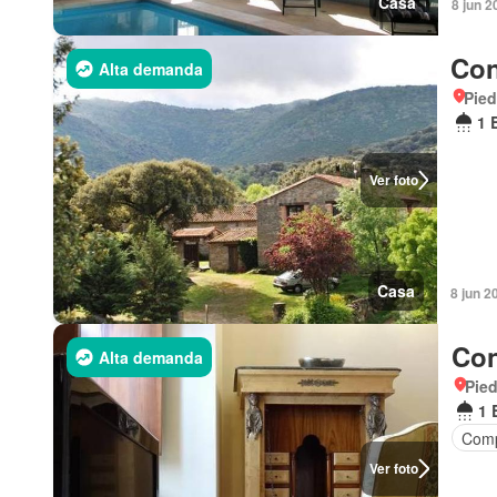
Casa
8 jun 2
Con
Alta demanda
Pied
1 
Ver foto
Casa
8 jun 2
Con
Alta demanda
Pied
1 
Comp
Ver foto