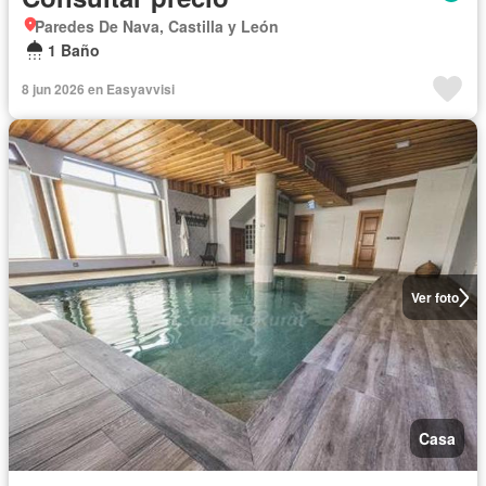
Paredes De Nava, Castilla y León
1 Baño
8 jun 2026 en Easyavvisi
Ver foto
Casa