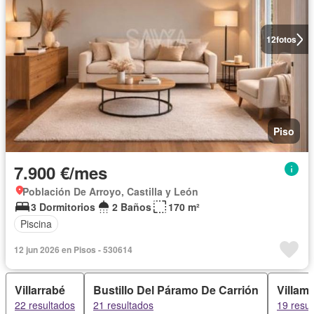
12
fotos
Piso
7.900 €/mes
Población De Arroyo, Castilla y León
3 Dormitorios
2 Baños
170 m²
Piscina
12 jun 2026 en Pisos - 530614
Villarrabé
Bustillo Del Páramo De Carrión
Villam
22 resultados
21 resultados
19 resul