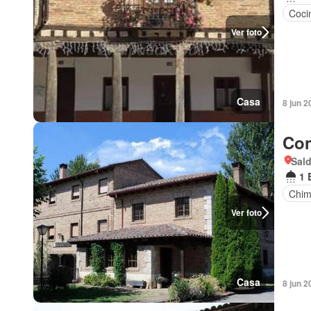
Coci
Ver foto
Casa
8 jun 2
Con
Sald
1 
Chi
Ver foto
Casa
8 jun 2