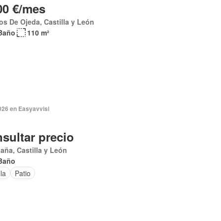
00 €/mes
s De Ojeda, Castilla y León
Baño
110 m²
026 en Easyavvisi
sultar precio
aña, Castilla y León
Baño
lla
Patio