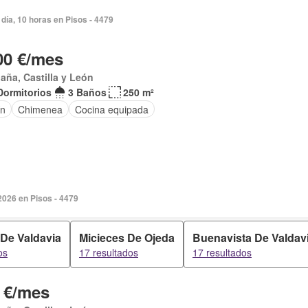
día, 10 horas en Pisos - 4479
00 €/mes
aña, Castilla y León
Dormitorios
3 Baños
250 m²
ín
Chimenea
Cocina equipada
2026 en Pisos - 4479
De Valdavia
Micieces De Ojeda
Buenavista De Valdav
os
17 resultados
17 resultados
 €/mes