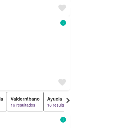
ia
Valderrábano
Ayuela
Villabasta De Valdavia
16 resultados
16 resultados
15 resultados