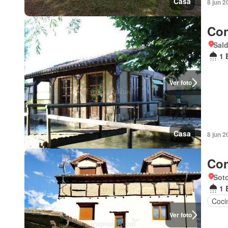
Casa
8 jun 2
Con
Sald
1 
Ver foto
Casa
8 jun 2
Con
Soto
1 
Coci
Ver foto