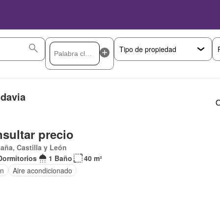
ldavia
O
sultar precio
aña, Castilla y León
Dormitorios
1 Baño
40 m²
ín
Aire acondicionado