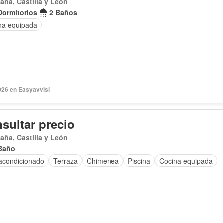
aña, Castilla y León
Dormitorios
2 Baños
na equipada
026 en Easyavvisi
sultar precio
aña, Castilla y León
Baño
 acondicionado
Terraza
Chimenea
Piscina
Cocina equipada