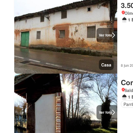
3.5
Olmo
1 
Ver foto
Casa
8 jun 2
Con
Sald
1 
Parri
Ver foto