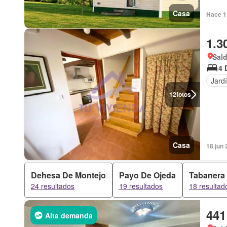
Casa
Hace 1 
1.3
Sald
4 
Jard
12
fotos
Casa
18 jun 
Dehesa De Montejo
Payo De Ojeda
Tabanera 
24 resultados
19 resultados
18 resultad
441
Alta demanda