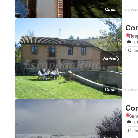
Casa
8 jun 2
Con
Resp
1 
Chi
Ver foto
Casa
8 jun 2
Con
Sant
1 
Chi