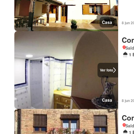
Casa
8 jun 2
Con
Sald
1 
Ver foto
Casa
8 jun 
Con
Sald
1 