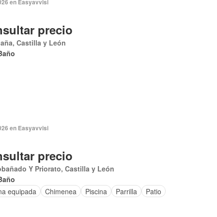
026 en Easyavvisi
sultar precio
aña, Castilla y León
Baño
026 en Easyavvisi
sultar precio
bañado Y Priorato, Castilla y León
Baño
na equipada
Chimenea
Piscina
Parrilla
Patio