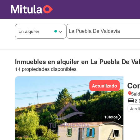
Inmuebles en alquiler en La Puebla De Va
14 propiedades disponibles
Con
Actualizado
Sald
2 
Jard
10
fotos