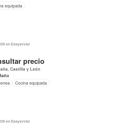
na equipada
026 en Easyavvisi
sultar precio
aña, Castilla y León
Baño
menea
Cocina equipada
026 en Easyavvisi