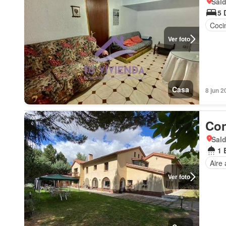
Sald
5 
Coci
Ver foto
Casa
8 jun 2
Con
Sald
1 
Aire
Ver foto