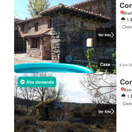
Con
Brañ
1 
Chim
Ver foto
Casa
8 jun 2
Con
Alta demanda
Basc
1 
Coci
Ver foto