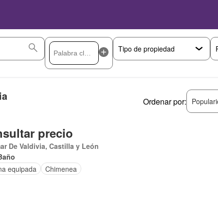
ia
Ordenar por:
Popular
sultar precio
r De Valdivia, Castilla y León
Baño
na equipada
Chimenea