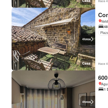
Casa
Hace 4 
Con
Vald
48
Plaz
4
fotos
Casa
Hace 4 
600
Agui
1 
4
fotos