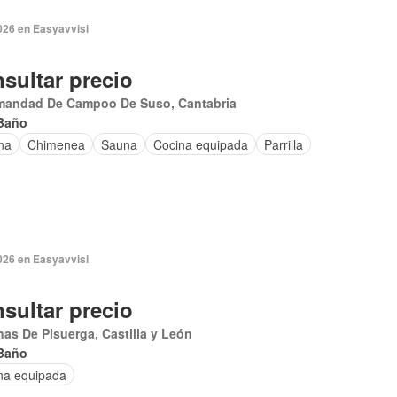
026 en Easyavvisi
sultar precio
mandad De Campoo De Suso, Cantabria
Baño
na
Chimenea
Sauna
Cocina equipada
Parrilla
026 en Easyavvisi
sultar precio
nas De Pisuerga, Castilla y León
Baño
na equipada