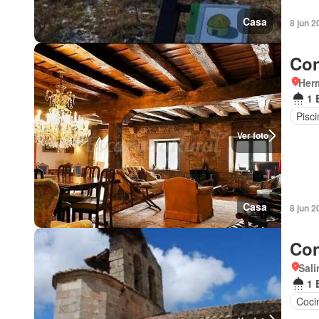
Casa
8 jun 2
Con
Her
1 
Pisci
Ver foto
Casa
8 jun 2
Con
Sali
1 
Coci