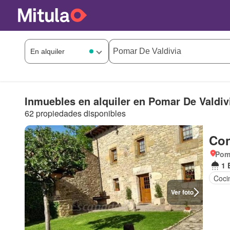
Inmuebles en alquiler en Pomar De Valdiv
62 propiedades disponibles
Con
Poma
1 
Coci
Ver foto