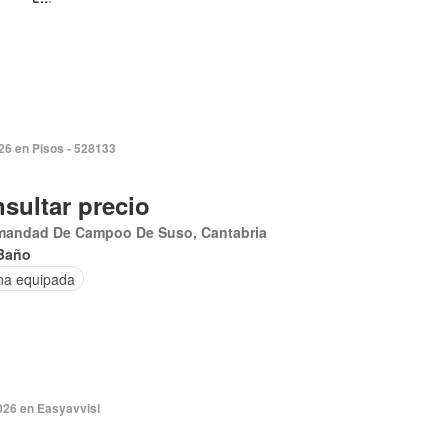
026 en Pisos - 528133
sultar precio
mandad De Campoo De Suso, Cantabria
Baño
na equipada
026 en Easyavvisi