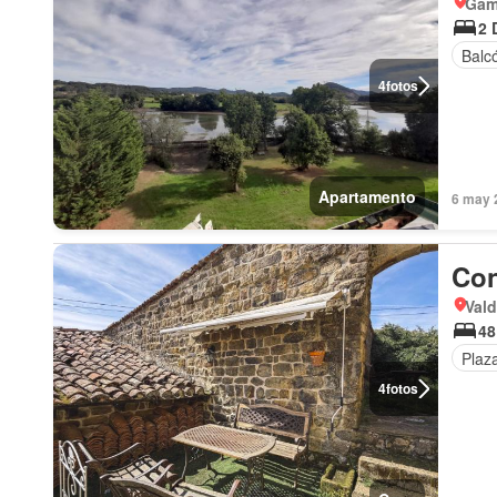
Gam
2 
Balc
4
fotos
Apartamento
6 may 
Con
Vald
48
Plaz
4
fotos