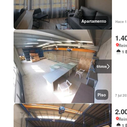
Apartamento
Hace 1
1.4
Rein
1 
6
fotos
Piso
7 jul 2
2.0
Rein
1 