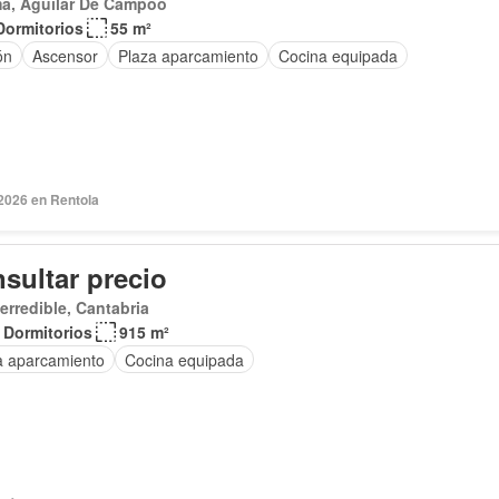
a, Aguilar De Campoo
Dormitorios
55 m²
ón
Ascensor
Plaza aparcamiento
Cocina equipada
2026 en Rentola
sultar precio
erredible, Cantabria
 Dormitorios
915 m²
a aparcamiento
Cocina equipada