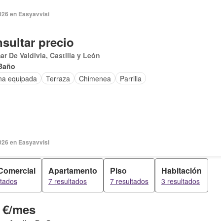
026 en Easyavvisi
sultar precio
r De Valdivia, Castilla y León
Baño
na equipada
Terraza
Chimenea
Parrilla
026 en Easyavvisi
Comercial
Apartamento
Piso
Habitación
ltados
7 resultados
7 resultados
3 resultados
 €/mes