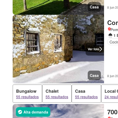
Casa
8 jun 2
Con
Poma
1 
Coci
Ver foto
Casa
8 jun 2
Bungalow
Chalet
Casa
Local 
55 resultados
55 resultados
55 resultados
24 resu
700
Alta demanda