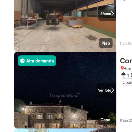
8
fotos
Piso
7 jul 2
Con
Alta demanda
Her
1 
Coci
Ver foto
Casa
8 jun 2