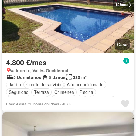
12
fotos
Casa
4.800 €/mes
Valldoreix, Vallès Occidental
5 Dormitorios
3 Baños
320 m²
Jardín
Cuarto de servicio
Aire acondicionado
Seguridad
Terraza
Chimenea
Piscina
Plaza aparcamiento
Cocina equipada
Calefacción
Hace 4 días, 20 horas en Pisos - 4373