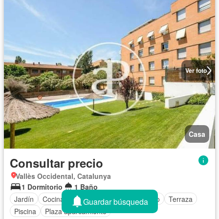
Ver foto
Casa
Consultar precio
Vallès Occidental, Catalunya
1 Dormitorio
1 Baño
Jardín
Cocina equipada
Cuarto de servicio
Terraza
Guardar búsqueda
Piscina
Plaza aparcamiento