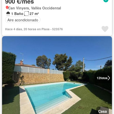
900 €/mes
Can Vinyers, Vallès Occidental
1 Baño
27 m²
Aire acondicionado
Hace 4 días, 20 horas en Pisos - 523576
12
fotos
Casa