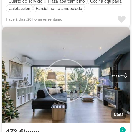
Cuarto de servicio
Plaza aparcamiento
Cocina equipada
Calefacción
Parcialmente amueblado
Hace 2 días, 20 horas en rentumo
Ver foto
Casa
473 €/mes