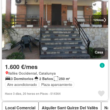
12
fotos
Casa
1.600 €/mes
Vallès Occidental, Catalunya
3 Dormitorios
2 Baños
250 m²
Aire acondicionado
Plaza aparcamiento
Hace 3 días, 20 horas en Pisos - 514364
Local Comercial
Alquiler Sant Quirze Del Vallès
Na