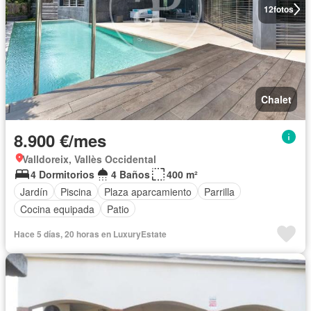
12
fotos
Chalet
8.900 €/mes
Valldoreix, Vallès Occidental
4 Dormitorios
4 Baños
400 m²
Jardín
Piscina
Plaza aparcamiento
Parrilla
Cocina equipada
Patio
Hace 5 días, 20 horas en LuxuryEstate