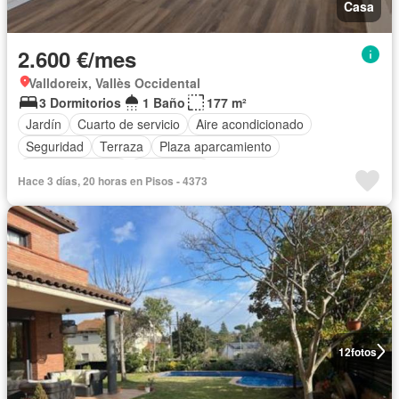
Casa
2.600 €/mes
Valldoreix, Vallès Occidental
3 Dormitorios
1 Baño
177 m²
Jardín
Cuarto de servicio
Aire acondicionado
Seguridad
Terraza
Plaza aparcamiento
Cocina equipada
Calefacción
Hace 3 días, 20 horas en Pisos - 4373
12
fotos