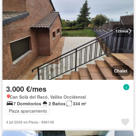
12
fotos
Chalet
3.000 €/mes
Can Solà del Racó, Vallès Occidental
7 Dormitorios
2 Baños
334 m²
Plaza aparcamiento
4 jul 2026 en Pisos - 998148