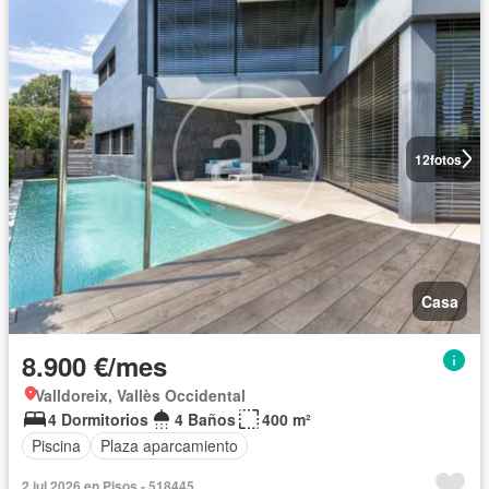
12
fotos
Casa
8.900 €/mes
Valldoreix, Vallès Occidental
4 Dormitorios
4 Baños
400 m²
Piscina
Plaza aparcamiento
2 jul 2026 en Pisos - 518445