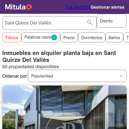
Tus favoritos
Gestionar alertas
Distrito
Palabras clave
Filtros
1
Precio
Dormitorios
Baños
T
Inmuebles en alquiler planta baja en Sant
Quirze Del Vallès
60 propiedades disponibles
Ordenar por:
Popularidad