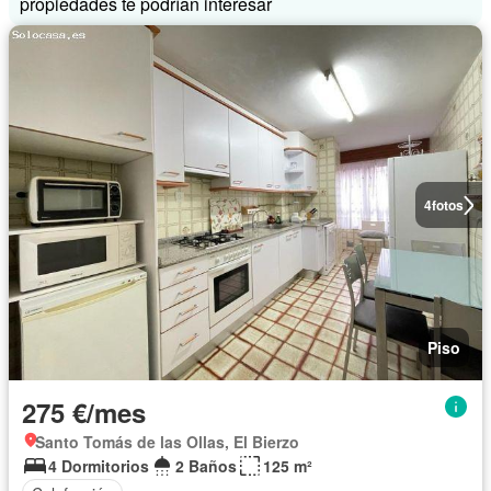
propiedades te podrían interesar
4
fotos
Piso
275 €/mes
Santo Tomás de las Ollas, El Bierzo
4 Dormitorios
2 Baños
125 m²