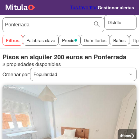
Tus favoritos
Gestionar alertas
Distrito
Filtros
Palabras clave
Precio
Dormitorios
Baños
Tip
Pisos en alquiler 200 euros en Ponferrada
2 propiedades disponibles
Ordenar por:
Popularidad
4
fotos