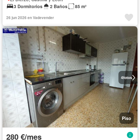
3 Dormitorios
2 Baños
85 m²
26 jun 2026 en Vadevender
4
fotos
Piso
280 €/mes