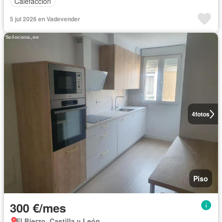
Calefacción
5 jul 2026 en Vadevender
4
fotos
Piso
300 €/mes
El Bierzo, Castilla y León