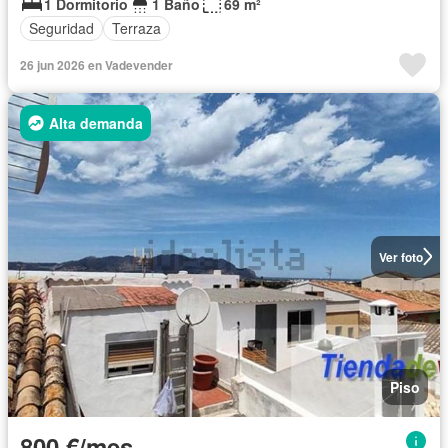
1 Dormitorio
1 Baño
69 m²
Seguridad
Terraza
26 jun 2026 en Vadevender
Alta demanda
Ver foto
Piso
800 €/mes