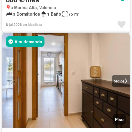
la Marina Alta, Valencia
3 Dormitorios
1 Baño
75 m²
8 jul 2026 en idealista
Alta demanda
5
fotos
Piso