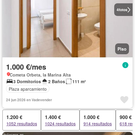
4
fotos
Piso
1.000 €/mes
Cometa Orbeta, la Marina Alta
3 Dormitorios
2 Baños
111 m²
Plaza aparcamiento
24 jun 2026 en Vadevender
1.200 €
1.400 €
1.000 €
900 €
1052 resultados
1024 resultados
914 resultados
618 res