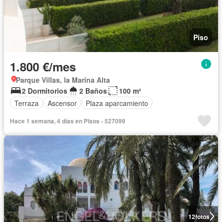
Piso
1.800 €/mes
Parque Villas, la Marina Alta
2 Dormitorios
2 Baños
100 m²
Terraza
Ascensor
Plaza aparcamiento
Hace 1 semana, 4 días en Pisos - 527099
12
fotos