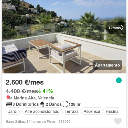
12
fotos
Apartamento
2.600 €/mes
4.400 €/mes
41%
la Marina Alta, Valencia
3 Dormitorios
2 Baños
128 m²
Jardín
Aire acondicionado
Terraza
Ascensor
Piscina
Hace 2 días, 14 horas en Pisos - 999060