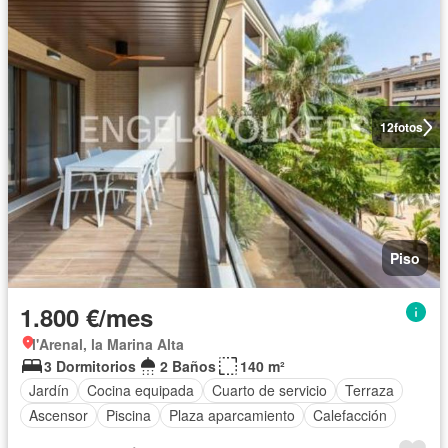
12
fotos
Piso
1.800 €/mes
l'Arenal, la Marina Alta
3 Dormitorios
2 Baños
140 m²
Jardín
Cocina equipada
Cuarto de servicio
Terraza
Ascensor
Piscina
Plaza aparcamiento
Calefacción