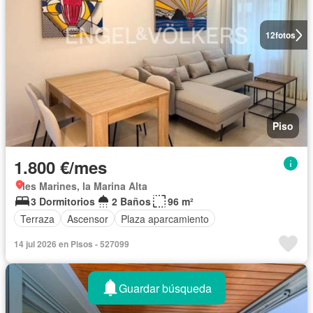
12
fotos
Piso
1.800 €/mes
les Marines, la Marina Alta
3 Dormitorios
2 Baños
96 m²
Terraza
Ascensor
Plaza aparcamiento
14 jul 2026 en Pisos - 527099
Guardar búsqueda