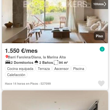
10
fotos
Piso
1.550 €/mes
Barri Faroleta/Diana, la Marina Alta
2 Dormitorios
2 Baños
94 m²
Cocina equipada
Terraza
Ascensor
Piscina
Calefacción
Hace 14 horas en Pisos - 527099