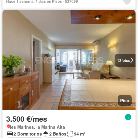
Hace 1 semana, 4 días en Pisos - 527099
12
fotos
Piso
3.500 €/mes
les Marines, la Marina Alta
2 Dormitorios
2 Baños
94 m²