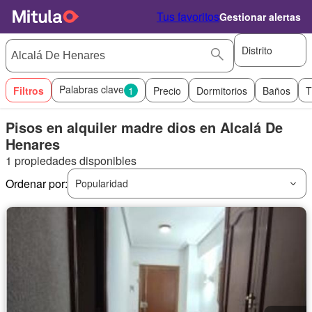
Tus favoritos
Gestionar alertas
Distrito
Palabras clave
Filtros
1
Precio
Dormitorios
Baños
T
Pisos en alquiler madre dios en Alcalá De
Henares
1 propiedades disponibles
Ordenar por:
Popularidad