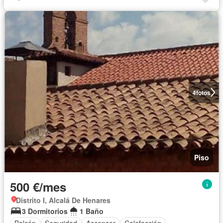
4
fotos
Piso
500 €/mes
Distrito I, Alcalá De Henares
3 Dormitorios
1 Baño