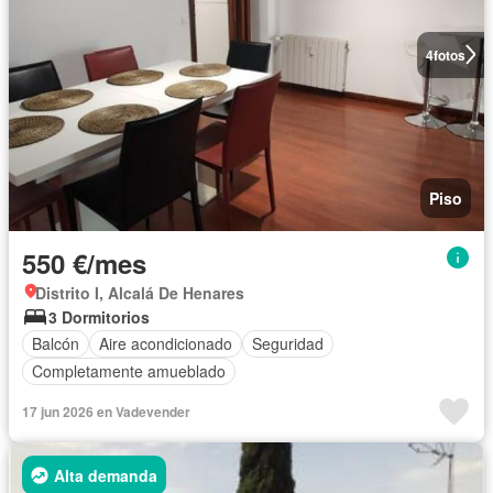
4
fotos
Piso
550 €/mes
Distrito I, Alcalá De Henares
3 Dormitorios
Balcón
Aire acondicionado
Seguridad
Completamente amueblado
17 jun 2026 en Vadevender
Alta demanda