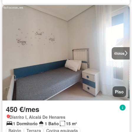
4
fotos
Piso
450 €/mes
Distrito I, Alcalá De Henares
1 Dormitorio
1 Baño
15 m²
Balcón
Terraza
Cocina equipada