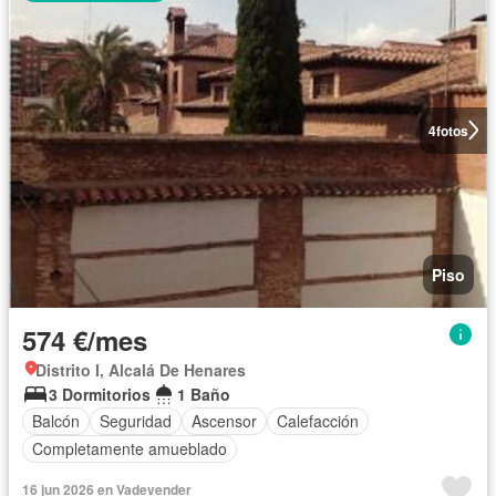
4
fotos
Piso
574 €/mes
Distrito I, Alcalá De Henares
3 Dormitorios
1 Baño
Balcón
Seguridad
Ascensor
Calefacción
Completamente amueblado
16 jun 2026 en Vadevender