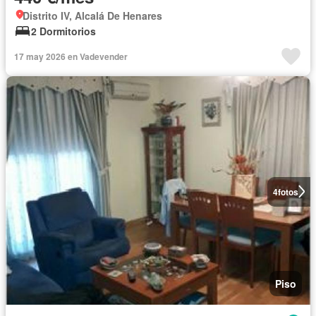
Distrito IV, Alcalá De Henares
2 Dormitorios
17 may 2026 en Vadevender
4
fotos
Piso