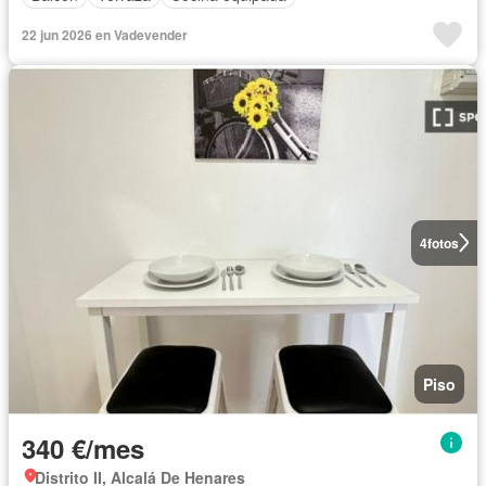
22 jun 2026 en Vadevender
4
fotos
Piso
340 €/mes
Distrito II, Alcalá De Henares