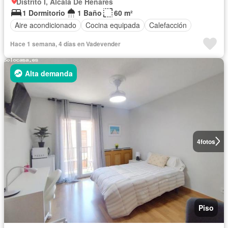
Distrito I, Alcalá De Henares
1 Dormitorio
1 Baño
60 m²
Aire acondicionado
Cocina equipada
Calefacción
Hace 1 semana, 4 días en Vadevender
Alta demanda
4
fotos
Piso