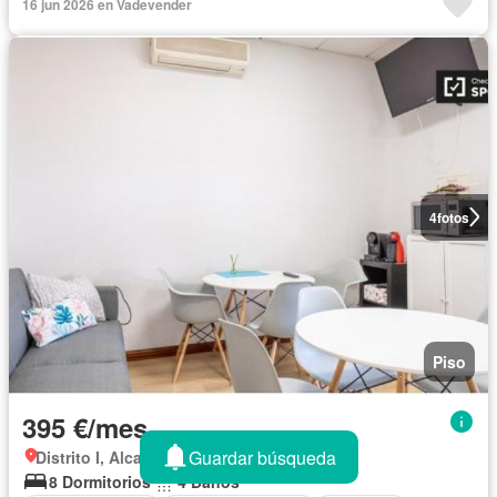
16 jun 2026 en Vadevender
4
fotos
Piso
395 €/mes
Guardar búsqueda
Distrito I, Alcalá De Henares
8 Dormitorios
4 Baños