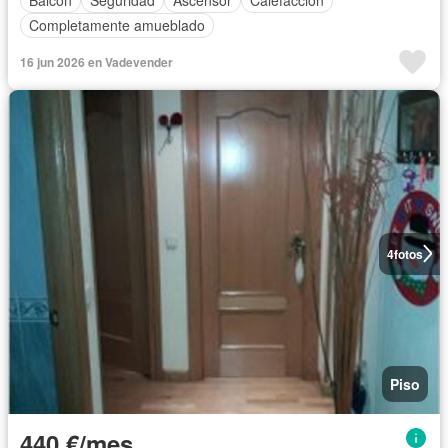
Balcón
Seguridad
Ascensor
Calefacción
Completamente amueblado
16 jun 2026 en Vadevender
4
fotos
Piso
440 €/mes