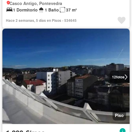
Casco Antigo, Pontevedra
1 Dormitorio
1 Baño
37 m²
Hace 2 semanas, 5 días en Pisos - 534645
12
fotos
Piso