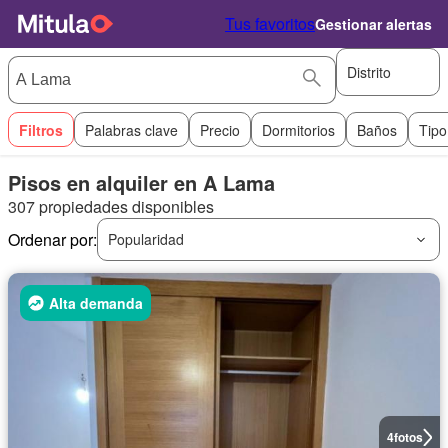
Tus favoritos
Gestionar alertas
Distrito
Filtros
Palabras clave
Precio
Dormitorios
Baños
Tipo
Pisos en alquiler en A Lama
307 propiedades disponibles
Ordenar por:
Popularidad
Alta demanda
4
fotos