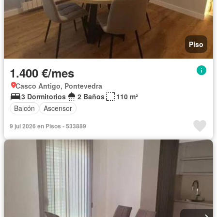
Piso
1.400 €/mes
Casco Antigo, Pontevedra
3 Dormitorios
2 Baños
110 m²
Balcón
Ascensor
9 jul 2026 en Pisos - 533889