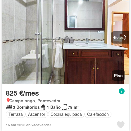
4
fotos
Piso
825 €/mes
Campolongo, Pontevedra
3 Dormitorios
1 Baño
79 m²
Terraza
Ascensor
Cocina equipada
Calefacción
16 abr 2026 en Vadevender