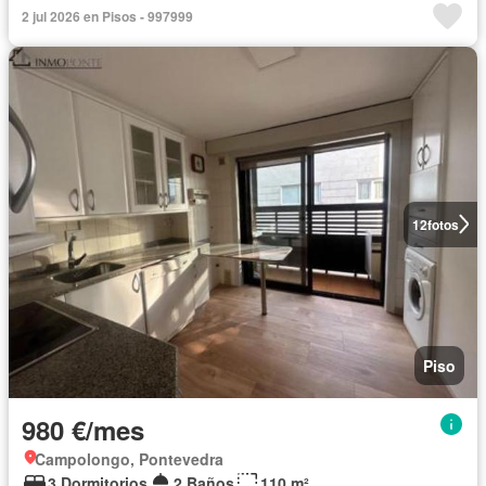
2 jul 2026 en Pisos - 997999
12
fotos
Piso
980 €/mes
Campolongo, Pontevedra
3 Dormitorios
2 Baños
110 m²