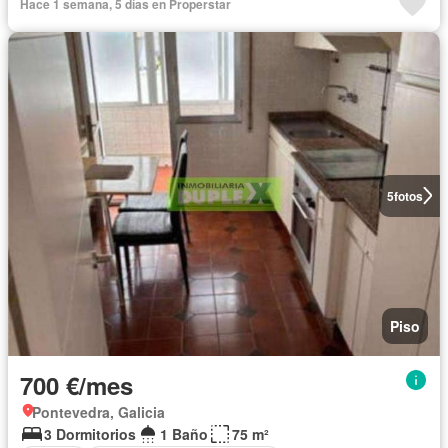
Hace 1 semana, 5 días en Properstar
5
fotos
Piso
700 €/mes
Pontevedra, Galicia
3 Dormitorios
1 Baño
75 m²