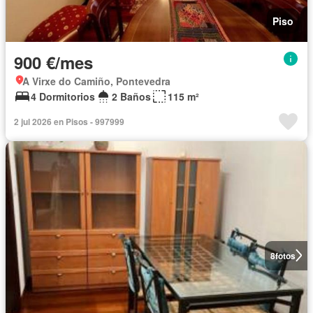
Piso
900 €/mes
A Virxe do Camiño, Pontevedra
4 Dormitorios
2 Baños
115 m²
2 jul 2026 en Pisos - 997999
8
fotos