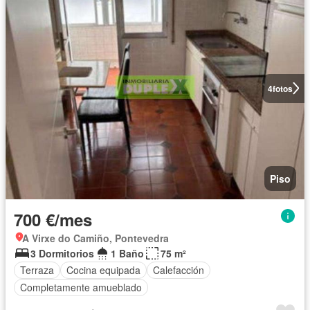
4
fotos
Piso
700 €/mes
A Virxe do Camiño, Pontevedra
3 Dormitorios
1 Baño
75 m²
Terraza
Cocina equipada
Calefacción
Completamente amueblado