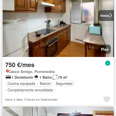
4
fotos
Piso
750 €/mes
Casco Antigo, Pontevedra
1 Dormitorio
1 Baño
79 m²
Cocina equipada
Balcón
Seguridad
Completamente amueblado
Hace 4 días, 3 horas en Vadevender