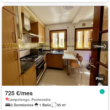
12
fotos
Piso
725 €/mes
Campolongo, Pontevedra
2 Dormitorios
1 Baño
55 m²