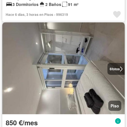
3 Dormitorios
2 Baños
91 m²
Hace 6 días, 3 horas en Pisos - 996319
6
fotos
Piso
850 €/mes