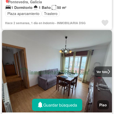
Pontevedra, Galicia
1 Dormitorio
1 Baño
50 m²
Plaza aparcamiento
Trastero
Hace 2 semanas, 1 día en Indomio - INMOBILIARIA DSG
Ver foto
Guardar búsqueda
Piso