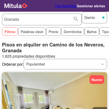
Tus favoritos
Gestionar alertas
Distrito
Filtros
Palabras clave
Precio
Dormitorios
Baños
Tipo
Pisos en alquiler en Camino de los Neveros,
Granada
1.825 propiedades disponibles
Ordenar por:
Popularidad
Nuevo