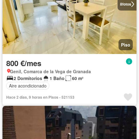
8
fotos
Piso
800 €/mes
Genil, Comarca de la Vega de Granada
2 Dormitorios
1 Baño
60 m²
Aire acondicionado
Hace 2 días, 9 horas en Pisos - 521153