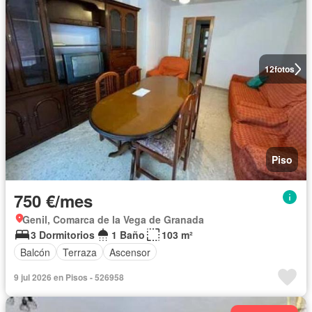
12
fotos
Piso
750 €/mes
Genil, Comarca de la Vega de Granada
3 Dormitorios
1 Baño
103 m²
Balcón
Terraza
Ascensor
9 jul 2026 en Pisos - 526958