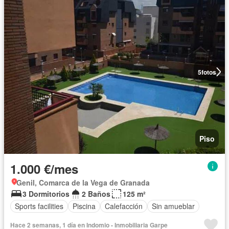
5
fotos
Piso
1.000 €/mes
Genil, Comarca de la Vega de Granada
3 Dormitorios
2 Baños
125 m²
Sports facilities
Piscina
Calefacción
Sin amueblar
Hace 2 semanas, 1 día en Indomio - Inmobiliaria Garpe