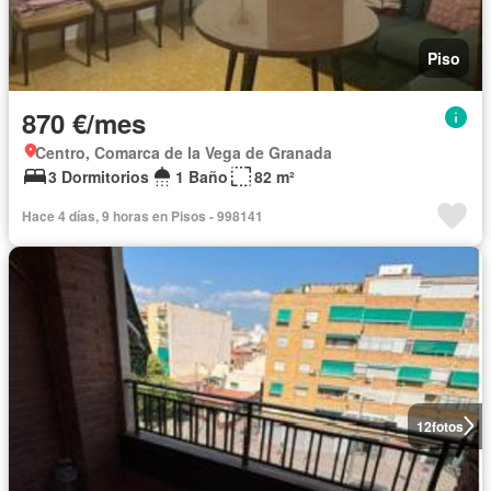
Piso
870 €/mes
Centro, Comarca de la Vega de Granada
3 Dormitorios
1 Baño
82 m²
Hace 4 días, 9 horas en Pisos - 998141
12
fotos