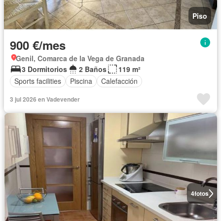
Piso
900 €/mes
Genil, Comarca de la Vega de Granada
3 Dormitorios
2 Baños
119 m²
Sports facilities
Piscina
Calefacción
3 jul 2026 en Vadevender
4
fotos