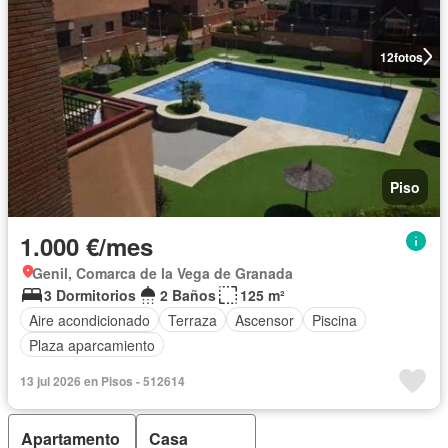
12
fotos
Piso
1.000 €/mes
Genil, Comarca de la Vega de Granada
3 Dormitorios
2 Baños
125 m²
Aire acondicionado
Terraza
Ascensor
Piscina
Plaza aparcamiento
13 jul 2026 en Pisos - 512614
Apartamento
Casa