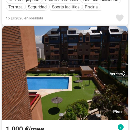
Terraza
Seguridad
Sports facilities
Piscina
Plaza aparcamiento
Calefacción
Sin amueblar
15 jul 2026 en idealista
Ver foto
Piso
1.000 €/mes