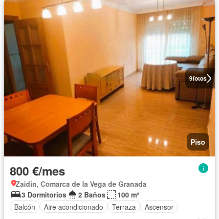
9
fotos
Piso
800 €/mes
Zaidín, Comarca de la Vega de Granada
3 Dormitorios
2 Baños
100 m²
Balcón
Aire acondicionado
Terraza
Ascensor