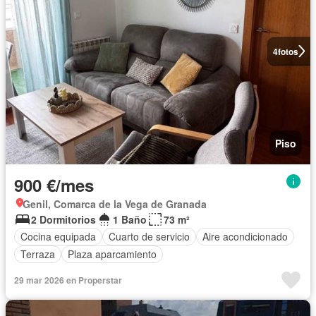
4
fotos
Piso
900 €/mes
Genil, Comarca de la Vega de Granada
2 Dormitorios
1 Baño
73 m²
Cocina equipada
Cuarto de servicio
Aire acondicionado
Terraza
Plaza aparcamiento
29 mar 2026 en Properstar