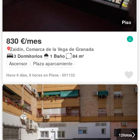
Piso
830 €/mes
Zaidín, Comarca de la Vega de Granada
3 Dormitorios
1 Baño
84 m²
Ascensor
Plaza aparcamiento
Hace 6 días, 9 horas en Pisos - 501132
12
fotos