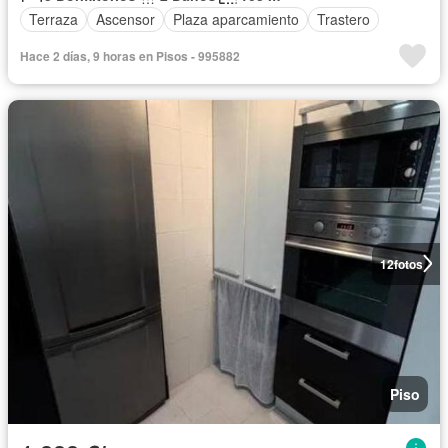
Terraza
Ascensor
Plaza aparcamiento
Trastero
Hace 2 días, 9 horas en Pisos - 995882
12
fotos
Piso