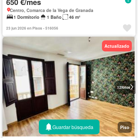
650 €/mes
Centro, Comarca de la Vega de Granada
1 Dormitorio
1 Baño
46 m²
23 jun 2026 en Pisos - 516056
Actualizado
12
fotos
Guardar búsqueda
Piso