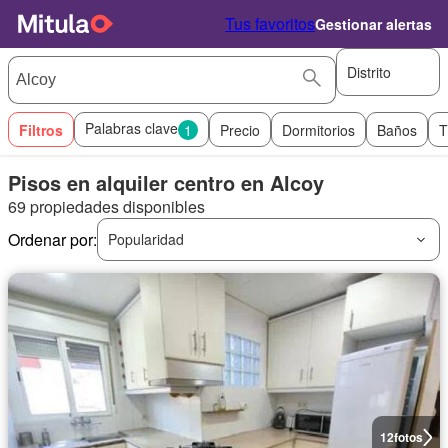
Tus favoritos
Gestionar alertas
Distrito
Palabras clave
Filtros
1
Precio
Dormitorios
Baños
T
Pisos en alquiler centro en Alcoy
69 propiedades disponibles
Ordenar por:
Popularidad
12
fotos