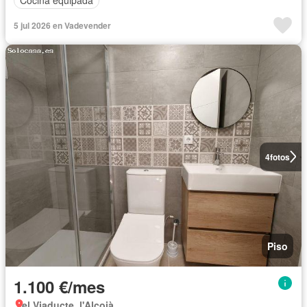
Cocina equipada
5 jul 2026 en Vadevender
4
fotos
Piso
1.100 €/mes
el Viaducte, l'Alcoià