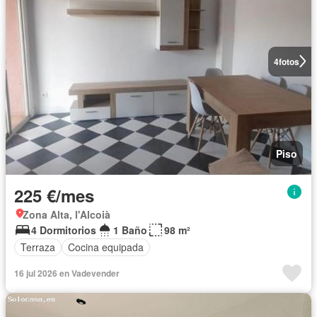
4
fotos
Piso
225 €/mes
Zona Alta, l'Alcoià
4 Dormitorios
1 Baño
98 m²
Terraza
Cocina equipada
16 jul 2026 en Vadevender