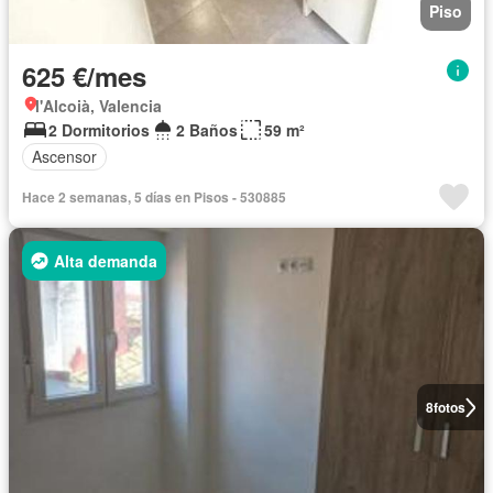
Piso
625 €/mes
l'Alcoià, Valencia
2 Dormitorios
2 Baños
59 m²
Ascensor
Hace 2 semanas, 5 días en Pisos - 530885
Alta demanda
8
fotos