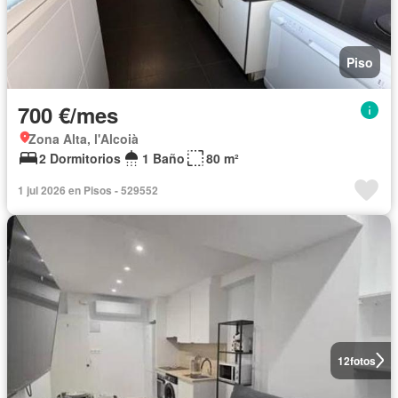
Piso
700 €/mes
Zona Alta, l'Alcoià
2 Dormitorios
1 Baño
80 m²
1 jul 2026 en Pisos - 529552
12
fotos