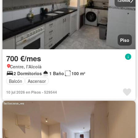
12
fotos
Piso
700 €/mes
Centre, l'Alcoià
2 Dormitorios
1 Baño
100 m²
Balcón
Ascensor
10 jul 2026 en Pisos - 529544