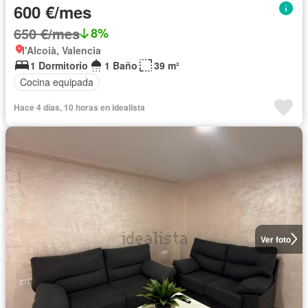
600 €/mes
650 €/mes
8%
l'Alcoià, Valencia
1 Dormitorio
1 Baño
39 m²
Cocina equipada
Hace 4 días, 10 horas en idealista
Ver foto