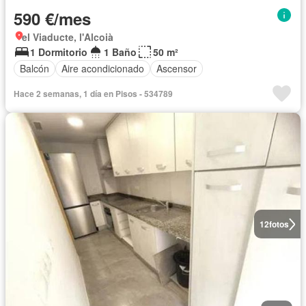
590 €/mes
el Viaducte, l'Alcoià
1 Dormitorio
1 Baño
50 m²
Balcón
Aire acondicionado
Ascensor
Hace 2 semanas, 1 día en Pisos - 534789
12
fotos