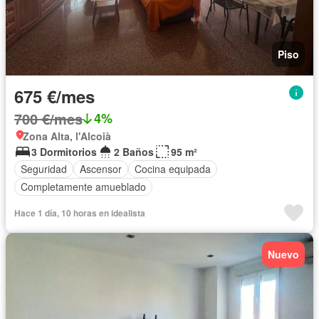
Piso
675 €/mes
700 €/mes
4%
Zona Alta, l'Alcoià
3 Dormitorios
2 Baños
95 m²
Seguridad
Ascensor
Cocina equipada
Completamente amueblado
Hace 1 día, 10 horas en idealista
Nuevo