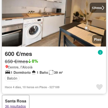
12
fotos
Piso
600 €/mes
650 €/mes
8%
Centre, l'Alcoià
1 Dormitorio
1 Baño
39 m²
Balcón
Hace 4 días, 10 horas en Pisos - 527189
Santa Rosa
36 resultados