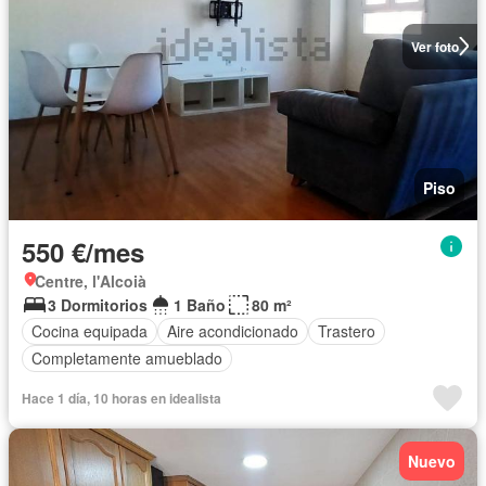
Ver foto
Piso
550 €/mes
Centre, l'Alcoià
3 Dormitorios
1 Baño
80 m²
Cocina equipada
Aire acondicionado
Trastero
Completamente amueblado
Hace 1 día, 10 horas en idealista
Nuevo