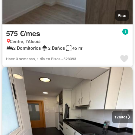
Piso
575 €/mes
Centre, l'Alcoià
2 Dormitorios
2 Baños
45 m²
Hace 3 semanas, 1 día en Pisos - 528393
12
fotos