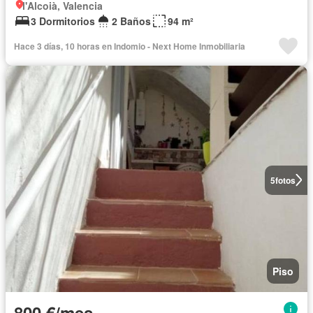
l'Alcoià, Valencia
3 Dormitorios
2 Baños
94 m²
Hace 3 días, 10 horas en Indomio - Next Home Inmobiliaria
5
fotos
Piso
800 €/mes