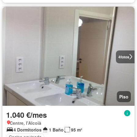
4
fotos
Piso
1.040 €/mes
Centre, l'Alcoià
4 Dormitorios
1 Baño
95 m²