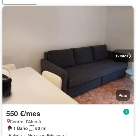
12
fotos
Piso
550 €/mes
Centre, l'Alcoià
1 Baño
60 m²
Balcón
Aire acondicionado