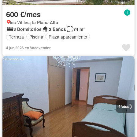
600 €/mes
les Vil·les, la Plana Alta
3 Dormitorios
2 Baños
74 m²
Terraza
Piscina
Plaza aparcamiento
4 jun 2026 en Vadevender
4
fotos