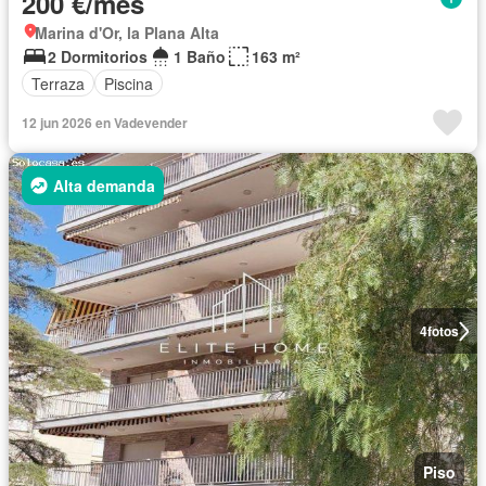
200 €/mes
Marina d'Or, la Plana Alta
2 Dormitorios
1 Baño
163 m²
Terraza
Piscina
12 jun 2026 en Vadevender
Alta demanda
4
fotos
Piso