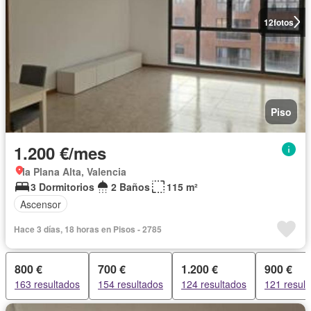
12
fotos
Piso
1.200 €/mes
la Plana Alta, Valencia
3 Dormitorios
2 Baños
115 m²
Ascensor
Hace 3 días, 18 horas en Pisos - 2785
800 €
700 €
1.200 €
900 €
163 resultados
154 resultados
124 resultados
121 resul