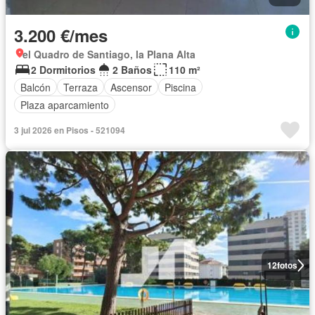
3.200 €/mes
el Quadro de Santiago, la Plana Alta
2 Dormitorios
2 Baños
110 m²
Balcón
Terraza
Ascensor
Piscina
Plaza aparcamiento
3 jul 2026 en Pisos - 521094
12
fotos