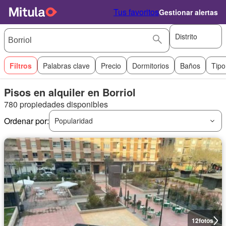
Tus favoritos
Gestionar alertas
Distrito
Filtros
Palabras clave
Precio
Dormitorios
Baños
Tipo
Pisos en alquiler en Borriol
780 propiedades disponibles
Ordenar por:
Popularidad
12
fotos