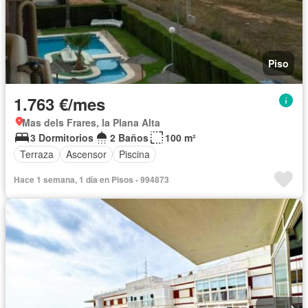
Piso
1.763 €/mes
Mas dels Frares, la Plana Alta
3 Dormitorios
2 Baños
100 m²
Terraza
Ascensor
Piscina
Hace 1 semana, 1 día en Pisos - 994873