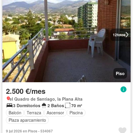
12
fotos
Piso
2.500 €/mes
el Quadro de Santiago, la Plana Alta
3 Dormitorios
2 Baños
70 m²
Balcón
Terraza
Ascensor
Piscina
Plaza aparcamiento
9 jul 2026 en Pisos - 534067