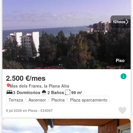
12
fotos
Piso
2.500 €/mes
Mas dels Frares, la Plana Alta
3 Dormitorios
2 Baños
99 m²
Terraza
Ascensor
Piscina
Plaza aparcamiento
9 jul 2026 en Pisos - 534067