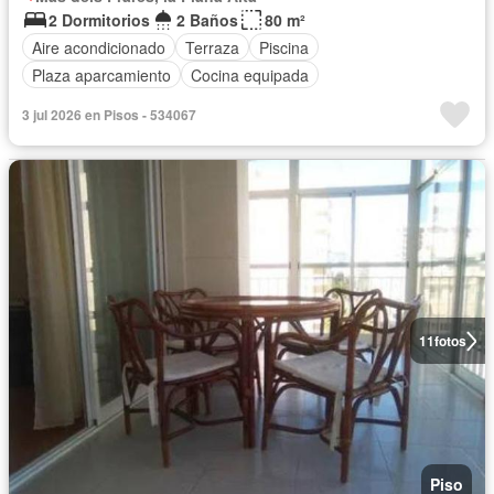
2 Dormitorios
2 Baños
80 m²
Aire acondicionado
Terraza
Piscina
Plaza aparcamiento
Cocina equipada
3 jul 2026 en Pisos - 534067
11
fotos
Piso