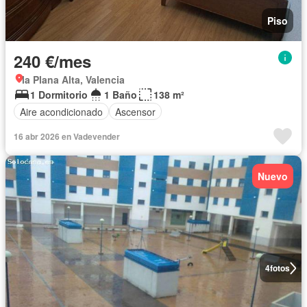
Piso
240 €/mes
la Plana Alta, Valencia
1 Dormitorio
1 Baño
138 m²
Aire acondicionado
Ascensor
16 abr 2026 en Vadevender
Nuevo
4
fotos