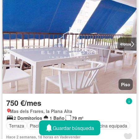
4
fotos
Piso
750 €/mes
Mas dels Frares, la Plana Alta
2 Dormitorios
1 Baño
79 m²
Terraza
Piscina
Plaza aparcamiento
Cocina equipada
Guardar búsqueda
Hace 2 semanas, 18 horas en Vadevender