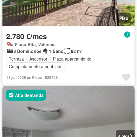
Piso
2.780 €/mes
la Plana Alta, Valencia
3 Dormitorios
1 Baño
82 m²
Terraza
Ascensor
Plaza aparcamiento
Completamente amueblado
11 jun 2026 en Pisos - 529729
Alta demanda
4
fotos