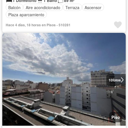
1 Dormitorio
1 Baño
89 m²
Balcón
Aire acondicionado
Terraza
Ascensor
Plaza aparcamiento
Hace 4 días, 18 horas en Pisos - 510281
10
fotos
Piso