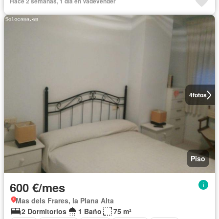
Hace 2 semanas, 1 día en Vadevender
4
fotos
Piso
600 €/mes
Mas dels Frares, la Plana Alta
2 Dormitorios
1 Baño
75 m²