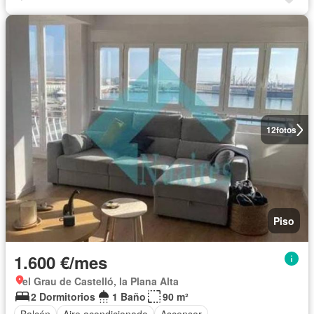
12
fotos
Piso
1.600 €/mes
el Grau de Castelló, la Plana Alta
2 Dormitorios
1 Baño
90 m²
Balcón
Aire acondicionado
Ascensor