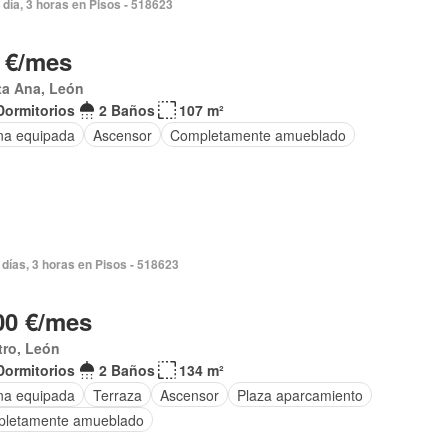
 día, 3 horas en Pisos - 518623
 €/mes
ta Ana, León
Dormitorios
2 Baños
107 m²
na equipada
Ascensor
Completamente amueblado
días, 3 horas en Pisos - 518623
00 €/mes
tro, León
Dormitorios
2 Baños
134 m²
na equipada
Terraza
Ascensor
Plaza aparcamiento
letamente amueblado