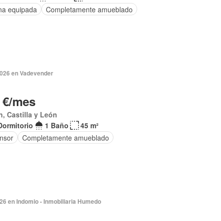
na equipada
Completamente amueblado
 2026 en Vadevender
 €/mes
, Castilla y León
Dormitorio
1 Baño
45 m²
nsor
Completamente amueblado
026 en Indomio - Inmobiliaria Humedo