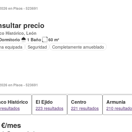
 2026 en Pisos - 523691
sultar precio
co Histórico, León
Dormitorio
1 Baño
60 m²
na equipada
Seguridad
Completamente amueblado
 2026 en Pisos - 523691
co Histórico
El Ejido
Centro
Armunia
resultados
223 resultados
221 resultados
210 resultad
 €/mes