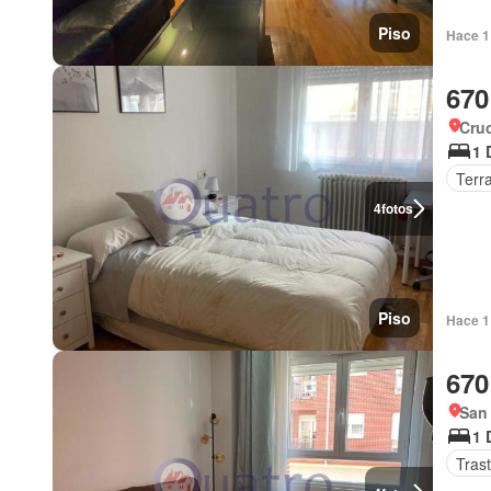
Piso
Hace 1 
670
Cru
1 
Terr
4
fotos
Piso
Hace 1
670
San
1 
Tras