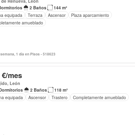
s de Renueva, León
Dormitorios
2 Baños
144 m²
na equipada
Terraza
Ascensor
Plaza aparcamiento
letamente amueblado
semana, 1 día en Pisos - 518623
 €/mes
jido, León
Dormitorios
2 Baños
118 m²
na equipada
Ascensor
Trastero
Completamente amueblado