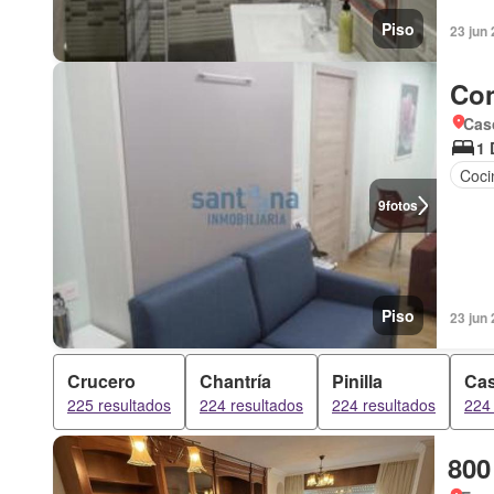
Piso
23 jun
Con
Cas
1 
Coci
9
fotos
Piso
23 jun
Crucero
Chantría
Pinilla
Cas
225 resultados
224 resultados
224 resultados
224 
800