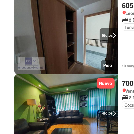
605
León
2 
Terr
5
fotos
Piso
10 may
700
Nuevo
Ven
2 
Coci
4
fotos