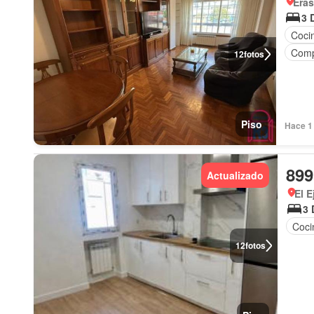
Era
3 
Coci
Comp
12
fotos
Piso
Hace 1 
899
Actualizado
El E
3 
Coci
12
fotos