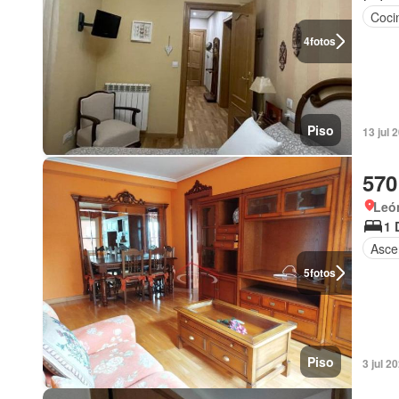
Coci
4
fotos
Piso
13 jul
570
León
1 
Asce
5
fotos
Piso
3 jul 2