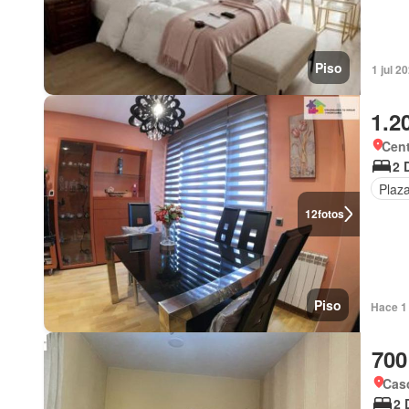
Piso
1 jul 2
1.2
Cent
2 
Plaz
12
fotos
Piso
Hace 1 
700
Casc
2 