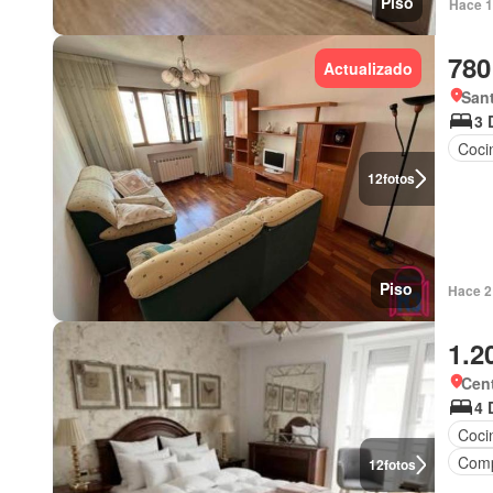
Piso
Hace 1
780
Actualizado
San
3 
Coci
12
fotos
Piso
Hace 2 
1.2
Cen
4 
Coci
Comp
12
fotos