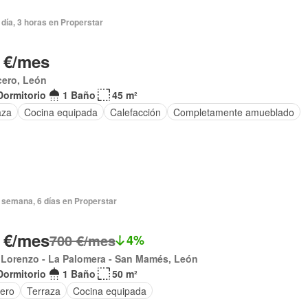
día, 3 horas en Properstar
 €/mes
cero, León
Dormitorio
1 Baño
45 m²
aza
Cocina equipada
Calefacción
Completamente amueblado
 semana, 6 días en Properstar
 €/mes
700 €/mes
4%
 Lorenzo - La Palomera - San Mamés, León
Dormitorio
1 Baño
50 m²
tero
Terraza
Cocina equipada