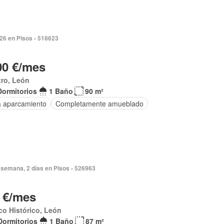
026 en Pisos - 518623
00 €/mes
ro, León
Dormitorios
1 Baño
90 m²
a aparcamiento
Completamente amueblado
semana, 2 días en Pisos - 526963
 €/mes
o Histórico, León
Dormitorios
1 Baño
87 m²