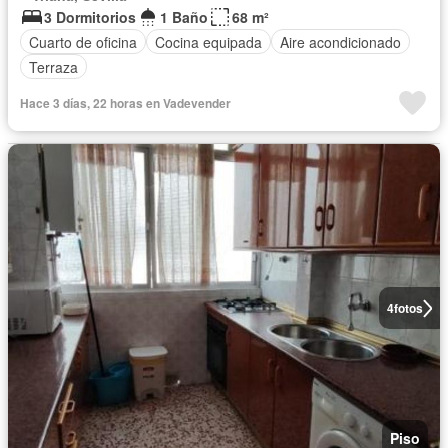
3 Dormitorios
1 Baño
68 m²
Cuarto de oficina
Cocina equipada
Aire acondicionado
Terraza
Hace 3 días, 22 horas en Vadevender
4
fotos
Piso