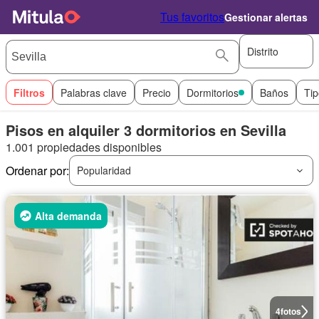
Tus favoritos
Gestionar alertas
Distrito
Filtros
Palabras clave
Precio
Dormitorios
Baños
Tip
Pisos en alquiler 3 dormitorios en Sevilla
1.001 propiedades disponibles
Ordenar por:
Popularidad
Alta demanda
4
fotos