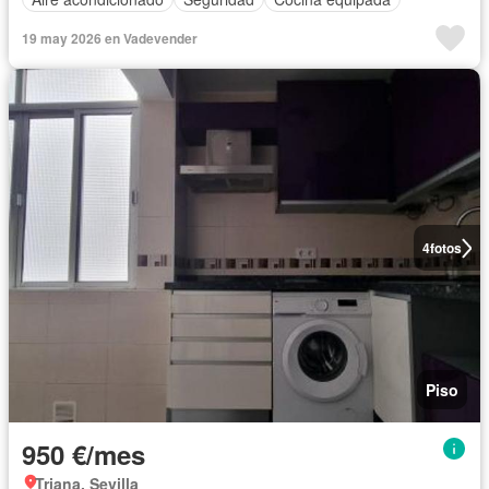
19 may 2026 en Vadevender
4
fotos
Piso
950 €/mes
Triana, Sevilla