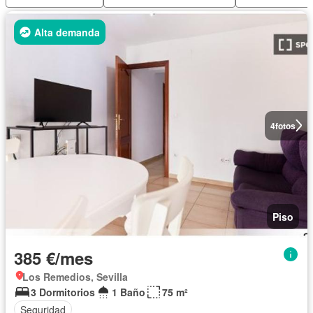
Alta demanda
4
fotos
Piso
385 €/mes
Los Remedios, Sevilla
3 Dormitorios
1 Baño
75 m²
Seguridad