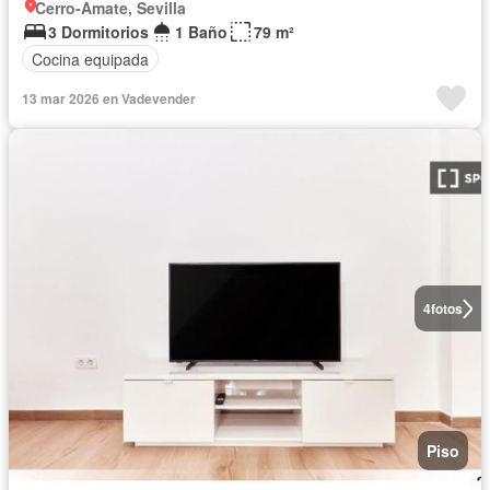
Cerro-Amate, Sevilla
3 Dormitorios
1 Baño
79 m²
Cocina equipada
13 mar 2026 en Vadevender
4
fotos
Piso