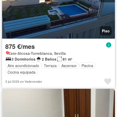
Piso
875 €/mes
Este-Alcosa-Torreblanca, Sevilla
3 Dormitorios
2 Baños
81 m²
Aire acondicionado
Terraza
Ascensor
Piscina
Cocina equipada
3 jul 2026 en Vadevender