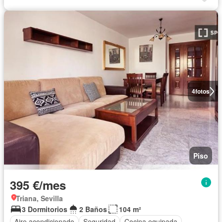
4
fotos
Piso
395 €/mes
Triana, Sevilla
3 Dormitorios
2 Baños
104 m²
Aire acondicionado
Seguridad
Cocina equipada