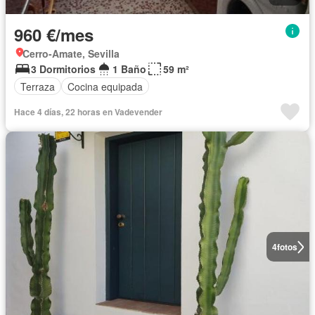
960 €/mes
Cerro-Amate, Sevilla
3 Dormitorios
1 Baño
59 m²
Terraza
Cocina equipada
Hace 4 días, 22 horas en Vadevender
4
fotos