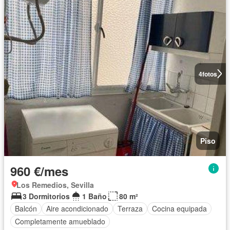
4
fotos
Piso
960 €/mes
Los Remedios, Sevilla
3 Dormitorios
1 Baño
80 m²
Balcón
Aire acondicionado
Terraza
Cocina equipada
Completamente amueblado