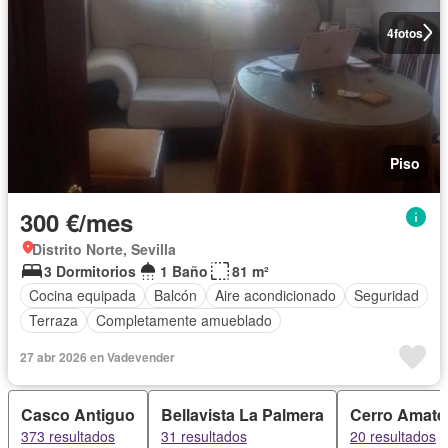
4
fotos
Piso
300 €/mes
Distrito Norte, Sevilla
3 Dormitorios
1 Baño
81 m²
Cocina equipada
Balcón
Aire acondicionado
Seguridad
Terraza
Completamente amueblado
27 abr 2026 en Vadevender
Casco Antiguo
Bellavista La Palmera
Cerro Amate
373 resultados
31 resultados
20 resultados