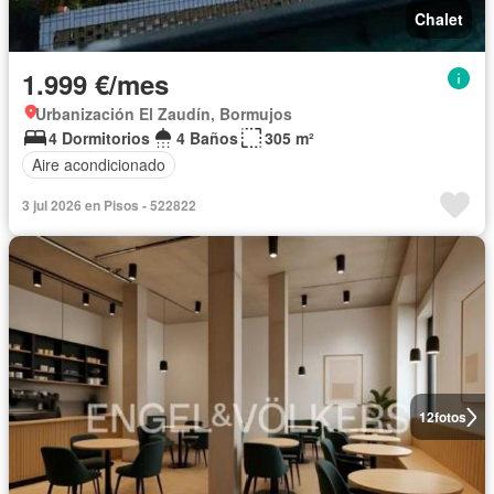
Chalet
1.999 €/mes
Urbanización El Zaudín, Bormujos
4 Dormitorios
4 Baños
305 m²
Aire acondicionado
3 jul 2026 en Pisos - 522822
12
fotos