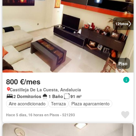
12
fotos
Piso
800 €/mes
Castilleja De La Cuesta, Andalucía
2 Dormitorios
1 Baño
91 m²
Aire acondicionado
Terraza
Plaza aparcamiento
Hace 5 días, 16 horas en Pisos - 521293