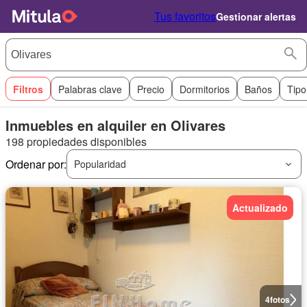
Tus favoritos
Gestionar alertas
Filtros
Palabras clave
Precio
Dormitorios
Baños
Tipo
Inmuebles en alquiler en Olivares
198 propiedades disponibles
Ordenar por:
Popularidad
Actualizado
4
fotos