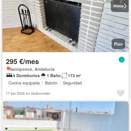
4
fotos
Piso
295 €/mes
Santiponce, Andalucía
4 Dormitorios
1 Baño
173 m²
Cocina equipada
Balcón
Seguridad
17 jun 2026 en Vadevender