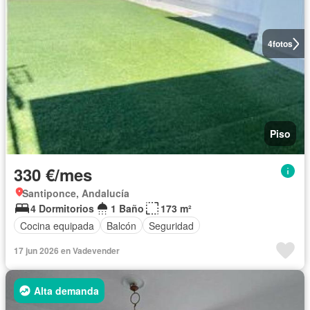
4
fotos
Piso
330 €/mes
Santiponce, Andalucía
4 Dormitorios
1 Baño
173 m²
Cocina equipada
Balcón
Seguridad
17 jun 2026 en Vadevender
Alta demanda