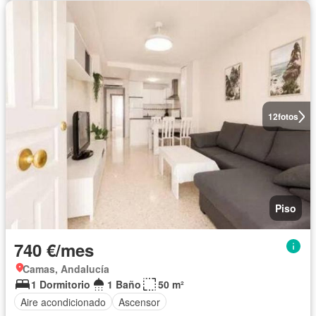
12
fotos
Piso
740 €/mes
Camas, Andalucía
1 Dormitorio
1 Baño
50 m²
Aire acondicionado
Ascensor