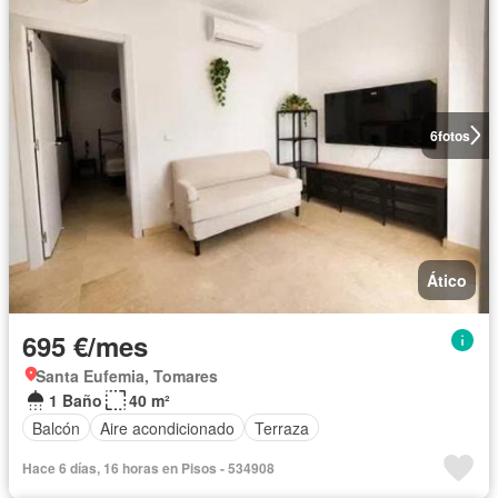
6
fotos
Ático
695 €/mes
Santa Eufemia, Tomares
1 Baño
40 m²
Balcón
Aire acondicionado
Terraza
Hace 6 días, 16 horas en Pisos - 534908