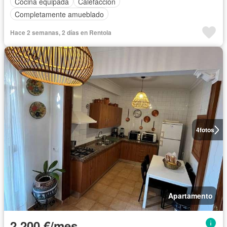
Cocina equipada
Calefacción
Completamente amueblado
Hace 2 semanas, 2 días en Rentola
4
fotos
Apartamento
2.200 €/mes