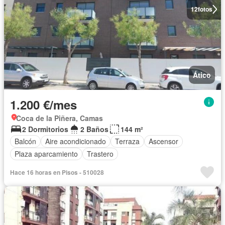
12
fotos
Ático
1.200 €/mes
Coca de la Piñera, Camas
2 Dormitorios
2 Baños
144 m²
Balcón
Aire acondicionado
Terraza
Ascensor
Plaza aparcamiento
Trastero
Hace 16 horas en Pisos - 510028