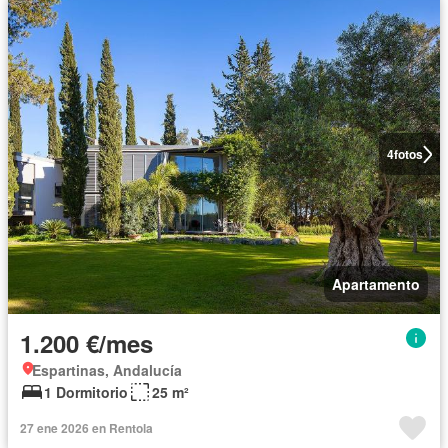
4
fotos
Apartamento
1.200 €/mes
Espartinas, Andalucía
1 Dormitorio
25 m²
27 ene 2026 en Rentola