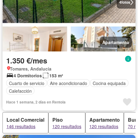
4
fotos
Apartamento
1.350 €/mes
Tomares, Andalucía
4 Dormitorios
153 m²
Cuarto de servicio
Aire acondicionado
Cocina equipada
Calefacción
Hace 1 semana, 2 días en Rentola
Local Comercial
Piso
Apartamento
Bun
146 resultados
120 resultados
120 resultados
70 r