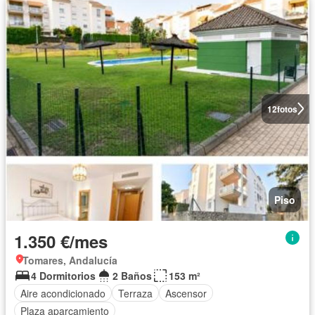
12
fotos
Piso
1.350 €/mes
Tomares, Andalucía
4 Dormitorios
2 Baños
153 m²
Aire acondicionado
Terraza
Ascensor
Plaza aparcamiento