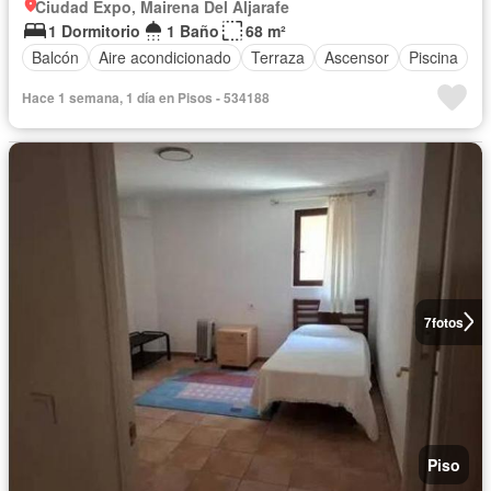
Ciudad Expo, Mairena Del Aljarafe
1 Dormitorio
1 Baño
68 m²
Balcón
Aire acondicionado
Terraza
Ascensor
Piscina
Hace 1 semana, 1 día en Pisos - 534188
7
fotos
Piso