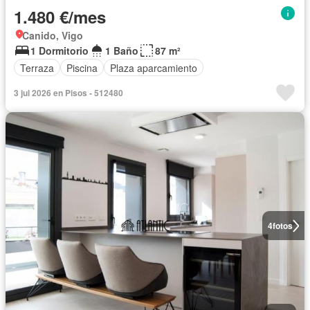
1.480 €/mes
Canido, Vigo
1 Dormitorio
1 Baño
87 m²
Terraza
Piscina
Plaza aparcamiento
3 jul 2026 en Pisos - 512480
4
fotos