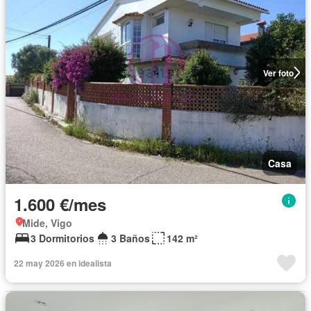
Ver foto
Casa
1.600 €/mes
Mide, Vigo
3 Dormitorios
3 Baños
142 m²
22 may 2026 en idealista