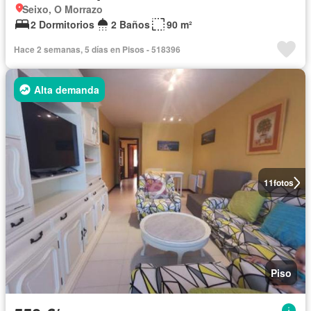
Seixo, O Morrazo
2 Dormitorios
2 Baños
90 m²
Hace 2 semanas, 5 días en Pisos - 518396
Alta demanda
11
fotos
Piso