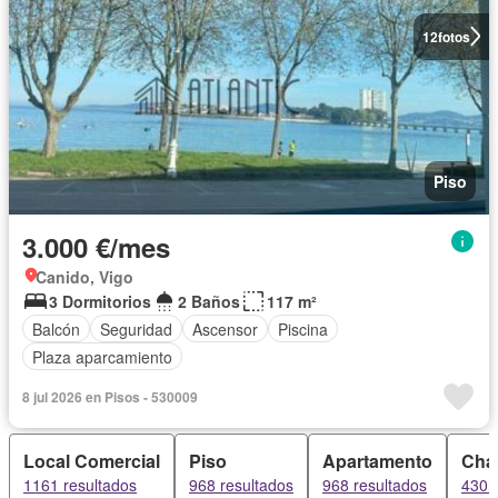
12
fotos
Piso
3.000 €/mes
Canido, Vigo
3 Dormitorios
2 Baños
117 m²
Balcón
Seguridad
Ascensor
Piscina
Plaza aparcamiento
8 jul 2026 en Pisos - 530009
Local Comercial
Piso
Apartamento
Chal
1161 resultados
968 resultados
968 resultados
430 