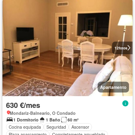
12
fotos
Apartamento
630 €/mes
Mondariz-Balneario, O Condado
1 Dormitorio
1 Baño
60 m²
Cocina equipada
Seguridad
Ascensor
Plaza aparcamiento
Completamente amueblado