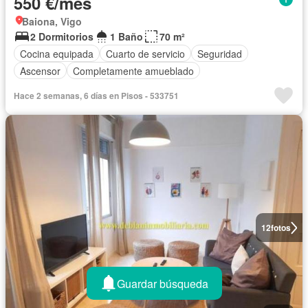
550 €/mes
Baiona, Vigo
2 Dormitorios
1 Baño
70 m²
Cocina equipada
Cuarto de servicio
Seguridad
Ascensor
Completamente amueblado
Hace 2 semanas, 6 días en Pisos - 533751
12
fotos
Guardar búsqueda