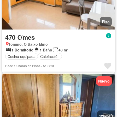
Piso
470 €/mes
Tomiño, O Baixo Miño
1 Dormitorio
1 Baño
40 m²
Cocina equipada
Calefacción
Hace 16 horas en Pisos - 510723
Nuevo
12
fotos