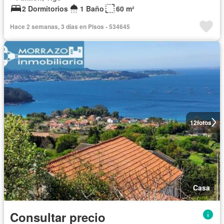
2 Dormitorios
1 Baño
60 m²
Hace 2 semanas, 3 días en Pisos - 534645
12
fotos
Casa
Consultar precio