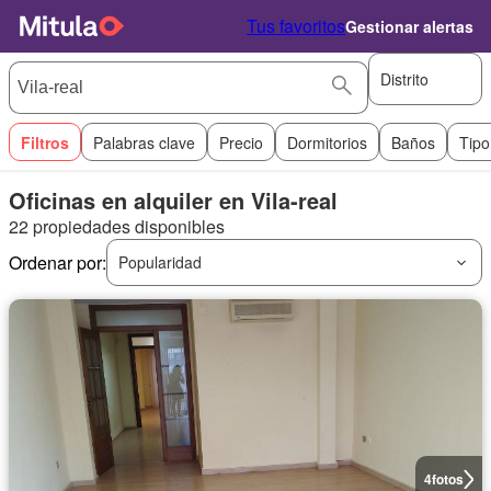
Tus favoritos
Gestionar alertas
Distrito
Filtros
Palabras clave
Precio
Dormitorios
Baños
Tipo
Oficinas en alquiler en Vila-real
22 propiedades disponibles
Ordenar por:
Popularidad
4
fotos