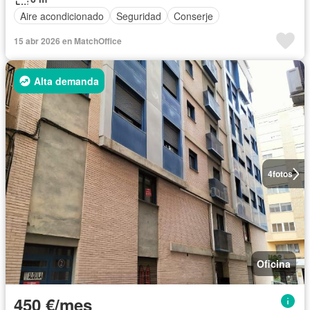
Aire acondicionado
Seguridad
Conserje
15 abr 2026 en MatchOffice
Alta demanda
4
fotos
Oficina
450 €/mes