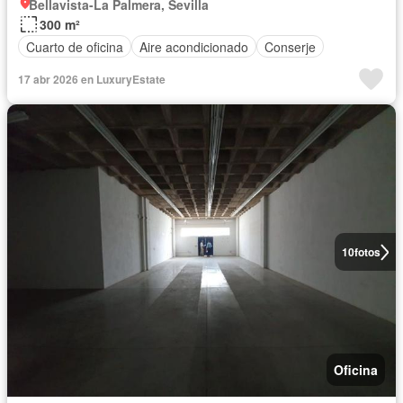
Bellavista-La Palmera, Sevilla
300 m²
Cuarto de oficina
Aire acondicionado
Conserje
17 abr 2026 en LuxuryEstate
10
fotos
Oficina