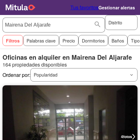
Tus favoritos
Gestionar alertas
Distrito
Filtros
Palabras clave
Precio
Dormitorios
Baños
Tipo
Oficinas en alquiler en Mairena Del Aljarafe
164 propiedades disponibles
Ordenar por:
Popularidad
4
fotos