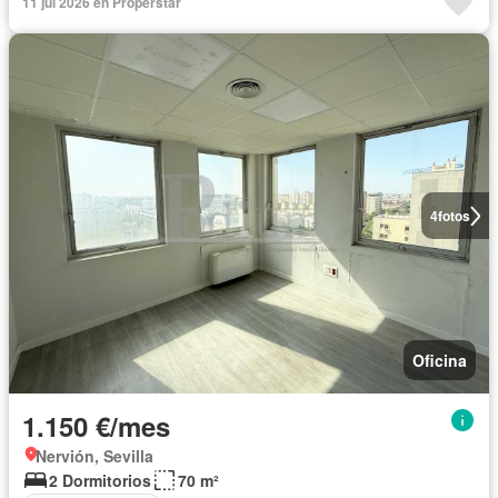
11 jul 2026 en Properstar
4
fotos
Oficina
1.150 €/mes
Nervión, Sevilla
2 Dormitorios
70 m²