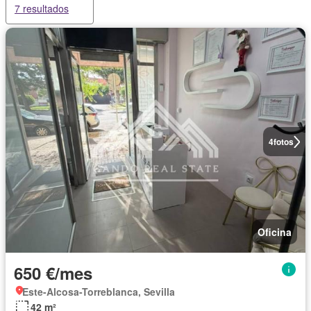
7 resultados
4
fotos
Oficina
650 €/mes
Este-Alcosa-Torreblanca, Sevilla
42 m²