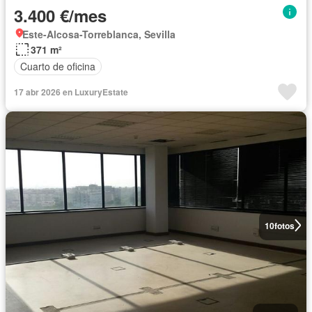
3.400 €/mes
Este-Alcosa-Torreblanca, Sevilla
371 m²
Cuarto de oficina
17 abr 2026 en LuxuryEstate
10
fotos