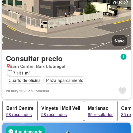
Ver foto
Nave
Consultar precio
Barri Centre, Baix Llobregat
7.131 m²
Cuarto de oficina
Plaza aparcamiento
20 may 2026 en Fotocasa
Barri Centre
Vinyets i Molí Vell
Marianao
Camp
98 resultados
98 resultados
85 resultados
85 res
Alta demanda