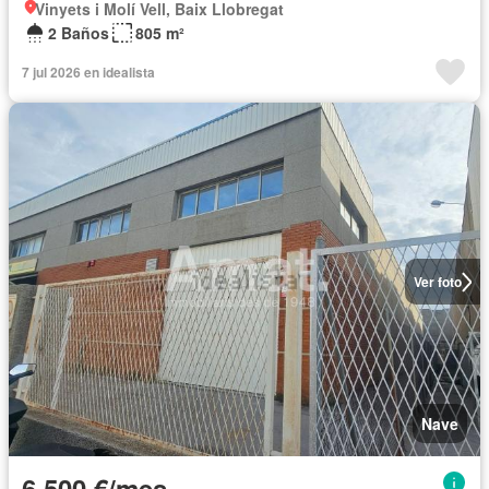
Vinyets i Molí Vell, Baix Llobregat
2 Baños
805 m²
7 jul 2026 en idealista
Ver foto
Nave
6.500 €/mes