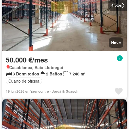
4
fotos
Nave
50.000 €/mes
Casablanca, Baix Llobregat
3 Dormitorios
2 Baños
7.248 m²
Cuarto de oficina
19 jun 2026 en Yaencontre - Jordà & Guasch