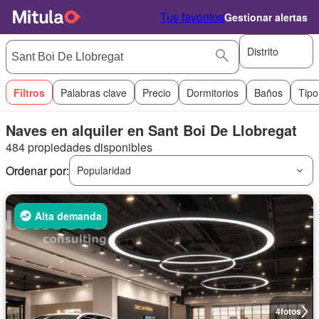
Tus favoritos
Gestionar alertas
Distrito
Filtros
Palabras clave
Precio
Dormitorios
Baños
Tipo
Naves en alquiler en Sant Boi De Llobregat
484 propiedades disponibles
Ordenar por:
Popularidad
Alta demanda
4
fotos