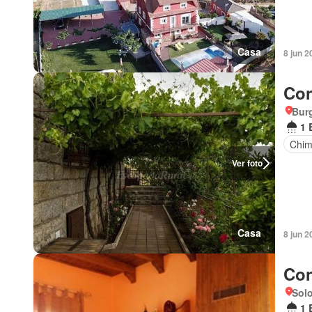
Casa
8 jun 2
Con
Burg
1 
Chi
Ver foto
Casa
8 jun 2
Con
Solo
1 