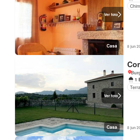
Chi
Ver foto
Casa
8 jun 2
Con
Burg
1 
Terr
Ver foto
Casa
8 jun 2