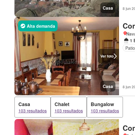
Casa
8 jun 2
Con
Alta demanda
Nava
1 
Patio
Ver foto
Casa
8 jun 2
Casa
Chalet
Bungalow
103 resultados
103 resultados
103 resultados
Con