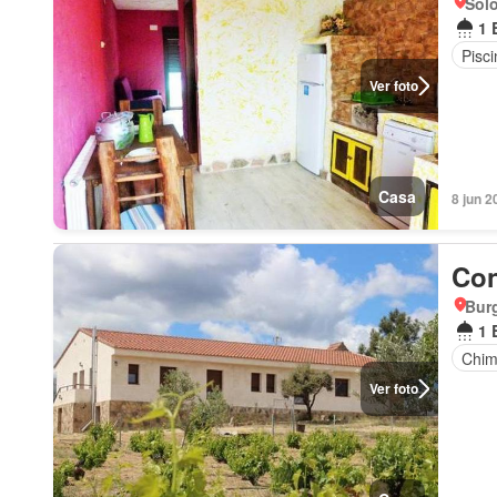
Solo
1 
Pisci
Ver foto
Casa
8 jun 2
Con
Burg
1 
Chi
Ver foto