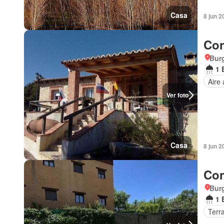
Casa
8 jun 2
Con
Burg
1 
Aire
Ver foto
Casa
8 jun 2
Con
Burg
1 
Terr