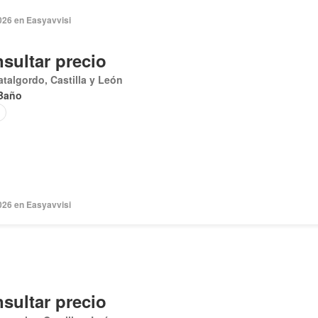
026 en Easyavvisi
sultar precio
talgordo, Castilla y León
Baño
026 en Easyavvisi
sultar precio