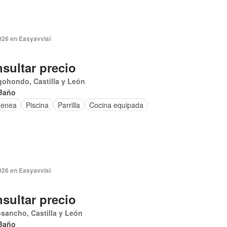
026 en Easyavvisi
sultar precio
ohondo, Castilla y León
Baño
menea
Piscina
Parrilla
Cocina equipada
026 en Easyavvisi
sultar precio
sancho, Castilla y León
Baño