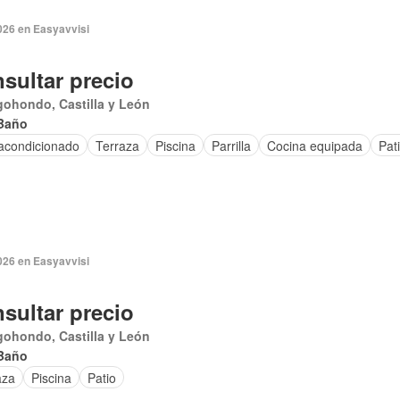
026 en Easyavvisi
sultar precio
ohondo, Castilla y León
Baño
 acondicionado
Terraza
Piscina
Parrilla
Cocina equipada
Pat
026 en Easyavvisi
sultar precio
ohondo, Castilla y León
Baño
aza
Piscina
Patio