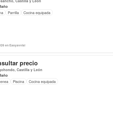
sancho, Castilla y León
Baño
na
Parrilla
Cocina equipada
026 en Easyavvisi
sultar precio
ohondo, Castilla y León
Baño
menea
Piscina
Cocina equipada