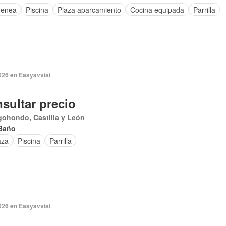
menea
Piscina
Plaza aparcamiento
Cocina equipada
Parrilla
026 en Easyavvisi
sultar precio
ohondo, Castilla y León
Baño
aza
Piscina
Parrilla
026 en Easyavvisi