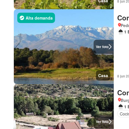
Casa
8 jun 2
Con
Alta demanda
Pedr
1 
Ver foto
Casa
8 jun 2
Con
Burg
1 
Coci
Ver foto