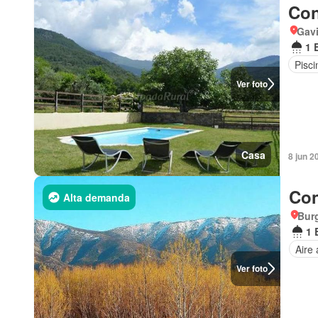
Con
Gavi
1 
Pisci
Ver foto
Casa
8 jun 2
Con
Alta demanda
Burg
1 
Aire
Ver foto