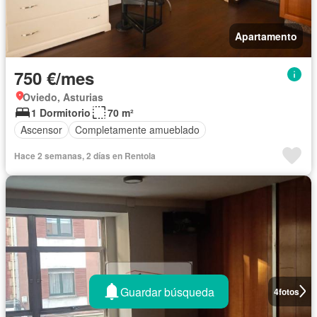
Apartamento
750 €/mes
Oviedo, Asturias
1 Dormitorio
70 m²
Ascensor
Completamente amueblado
Hace 2 semanas, 2 días en Rentola
Guardar búsqueda
4
fotos