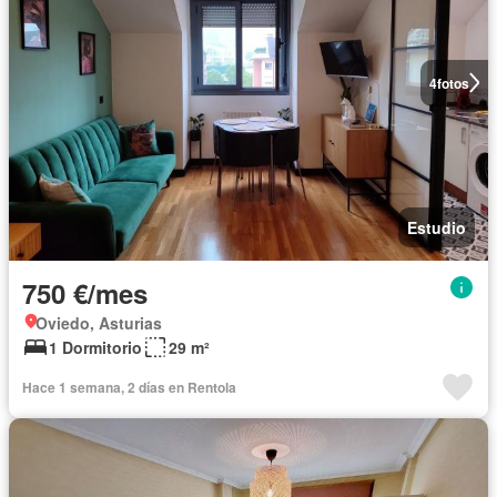
4
fotos
Estudio
750 €/mes
Oviedo, Asturias
1 Dormitorio
29 m²
Hace 1 semana, 2 días en Rentola