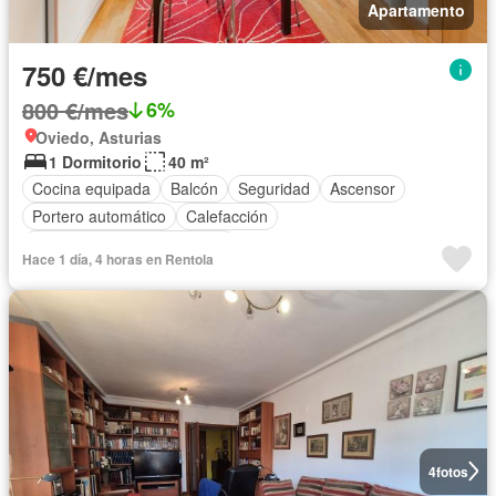
Apartamento
750 €/mes
800 €/mes
6%
Oviedo, Asturias
1 Dormitorio
40 m²
Cocina equipada
Balcón
Seguridad
Ascensor
Portero automático
Calefacción
Completamente amueblado
Hace 1 día, 4 horas en Rentola
4
fotos