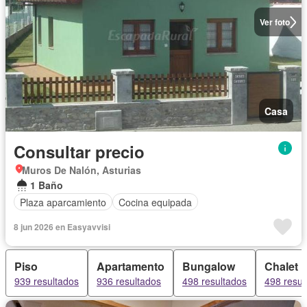
Ver foto
Casa
Consultar precio
Muros De Nalón, Asturias
1 Baño
Plaza aparcamiento
Cocina equipada
8 jun 2026 en Easyavvisi
Piso
Apartamento
Bungalow
Chalet
939 resultados
936 resultados
498 resultados
498 resul