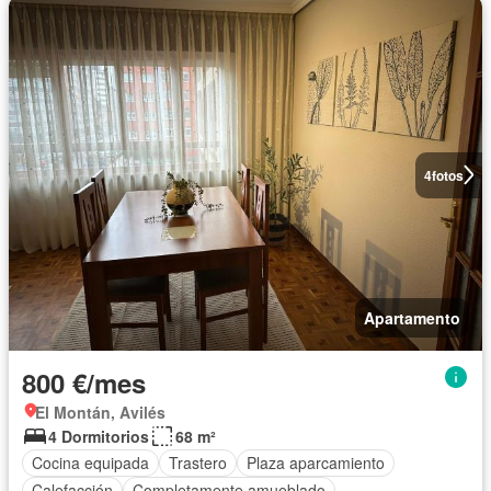
4
fotos
Apartamento
800 €/mes
El Montán, Avilés
4 Dormitorios
68 m²
Cocina equipada
Trastero
Plaza aparcamiento
Calefacción
Completamente amueblado