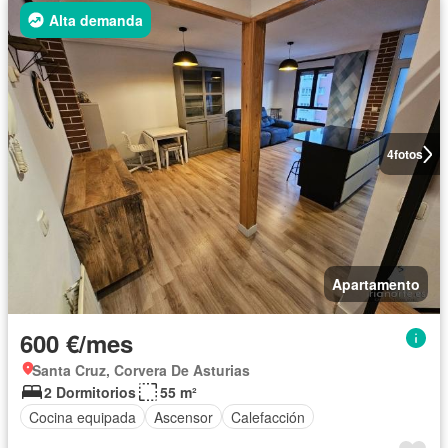
Alta demanda
4
fotos
Apartamento
600 €/mes
Santa Cruz, Corvera De Asturias
2 Dormitorios
55 m²
Cocina equipada
Ascensor
Calefacción