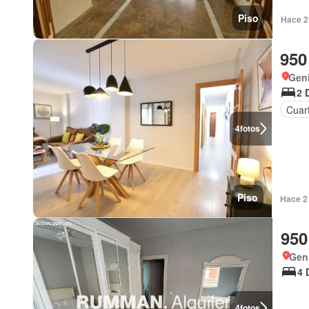
Piso
Hace 2 
950
Geni
2 
Cuart
4
fotos
Piso
Hace 2
950
Geni
4 
4
fotos