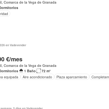
l, Comarca de la Vega de Granada
Dormitorios
ridad
 2026 en Vadevender
90 €/mes
l, Comarca de la Vega de Granada
Dormitorios
1 Baño
72 m²
na equipada
Aire acondicionado
Plaza aparcamiento
Completam
 semana, 5 días en Vadevender