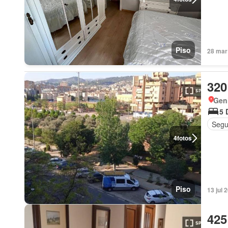
Piso
28 mar
320
Geni
5 
Segu
4
fotos
Piso
13 jul
425