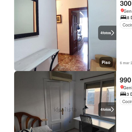
300
Geni
8 
Coci
4
fotos
Piso
6 mar 
990
Geni
3 
Coci
4
fotos