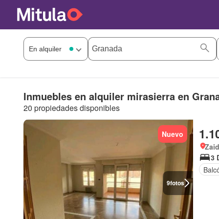
Inmuebles en alquiler mirasierra en Gran
20 propiedades disponibles
1.1
Nuevo
Zaid
3 
Balc
9
fotos