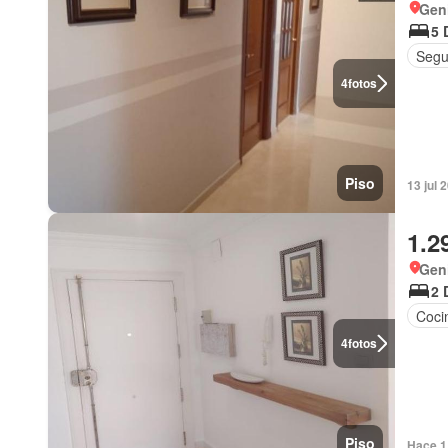
Geni
5 
Segu
4
fotos
Piso
13 jul
1.2
Geni
2 
Coci
4
fotos
Piso
Hace 1