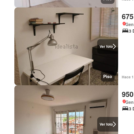
675
Geni
3 
Ver foto
Piso
Hace 1 
950
Geni
3 
Ver foto