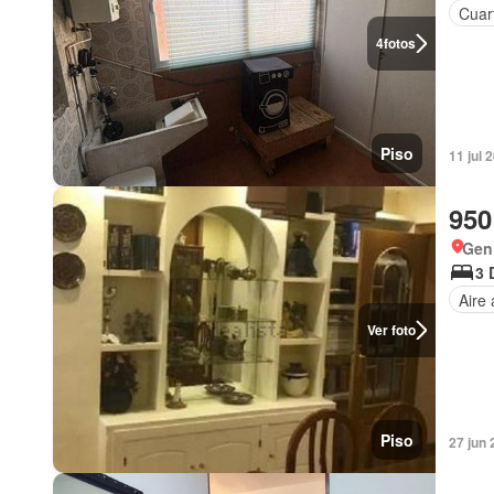
Cuart
4
fotos
Piso
11 jul 
950
Geni
3 
Aire
Ver foto
Piso
27 jun 