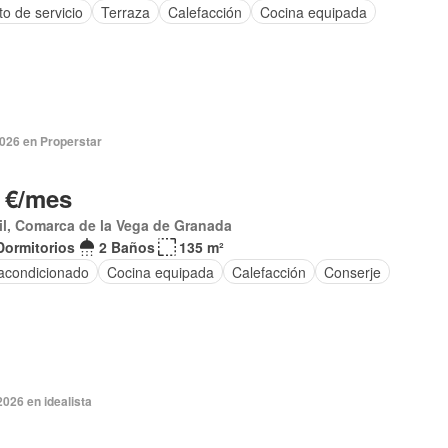
o de servicio
Terraza
Calefacción
Cocina equipada
2026 en Properstar
 €/mes
l, Comarca de la Vega de Granada
Dormitorios
2 Baños
135 m²
 acondicionado
Cocina equipada
Calefacción
Conserje
2026 en idealista