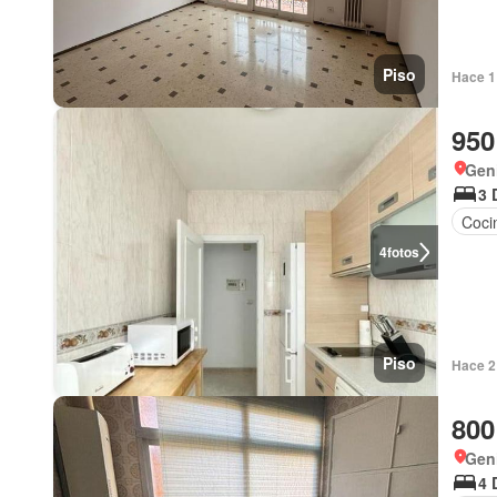
Piso
Hace 1 
950
Gen
3 
Coci
4
fotos
Piso
Hace 2
800
Geni
4 