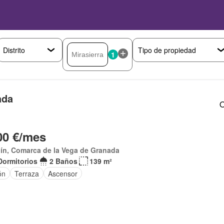
1
ada
O
00 €/mes
ín, Comarca de la Vega de Granada
Dormitorios
2 Baños
139 m²
ón
Terraza
Ascensor