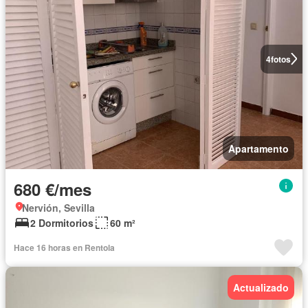
4
fotos
Apartamento
680 €/mes
Nervión, Sevilla
2 Dormitorios
60 m²
Hace 16 horas en Rentola
Actualizado