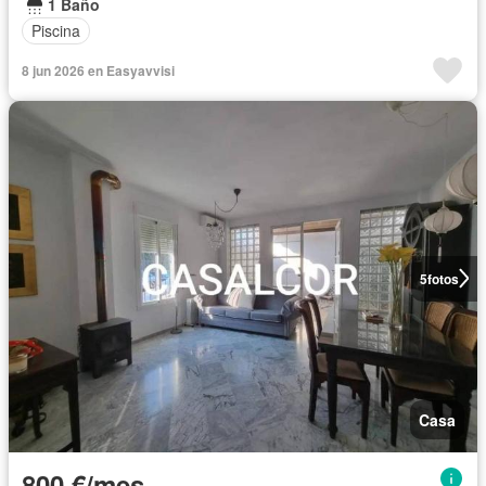
1 Baño
Piscina
8 jun 2026 en Easyavvisi
5
fotos
Casa
800 €/mes