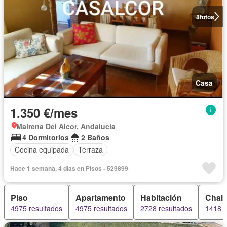
8
fotos
Casa
1.350 €/mes
Mairena Del Alcor, Andalucía
4 Dormitorios
2 Baños
Cocina equipada
Terraza
Hace 1 semana, 4 días en Pisos - 529899
Piso
Apartamento
Habitación
Chale
4975 resultados
4975 resultados
2728 resultados
1418 r