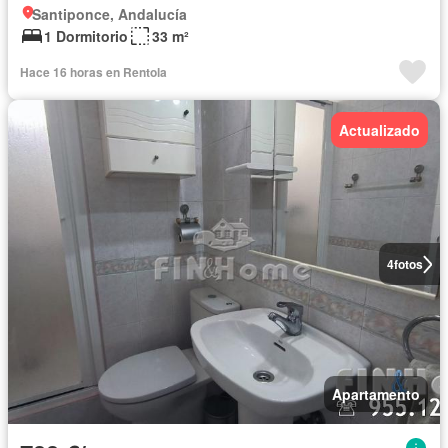
Santiponce, Andalucía
1 Dormitorio
33 m²
Hace 16 horas en Rentola
Actualizado
4
fotos
Apartamento