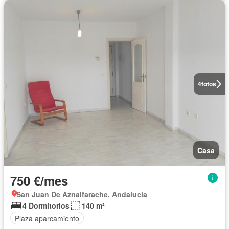
4
fotos
Casa
750 €/mes
San Juan De Aznalfarache, Andalucía
4 Dormitorios
140 m²
Plaza aparcamiento