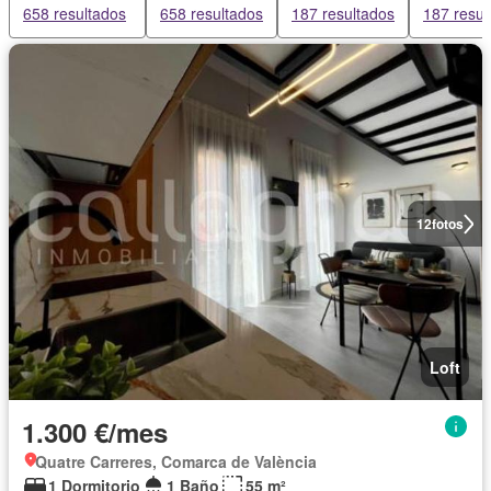
658 resultados
658 resultados
187 resultados
187 resul
12
fotos
Loft
1.300 €/mes
Quatre Carreres, Comarca de València
1 Dormitorio
1 Baño
55 m²