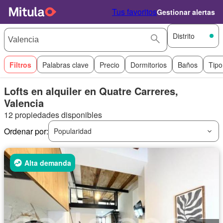
Tus favoritos
Gestionar alertas
Distrito
Filtros
Palabras clave
Precio
Dormitorios
Baños
Tipo
Lofts en alquiler en Quatre Carreres,
Valencia
12 propiedades disponibles
Ordenar por:
Popularidad
Alta demanda