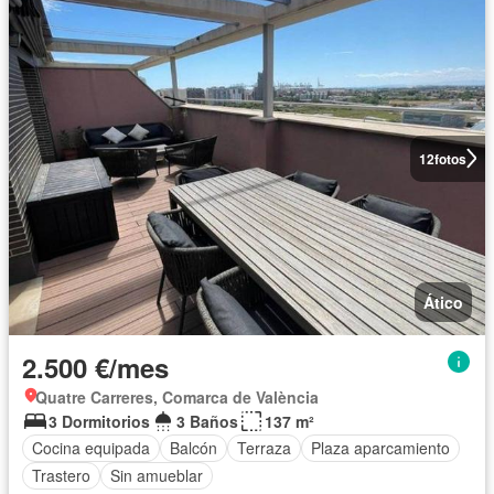
12
fotos
Ático
2.500 €/mes
Quatre Carreres, Comarca de València
3 Dormitorios
3 Baños
137 m²
Cocina equipada
Balcón
Terraza
Plaza aparcamiento
Trastero
Sin amueblar