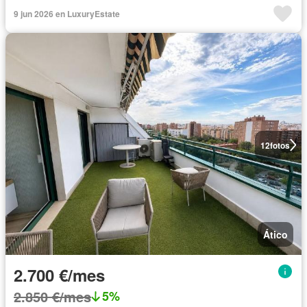
9 jun 2026 en LuxuryEstate
12
fotos
Ático
2.700 €/mes
2.850 €/mes
5%