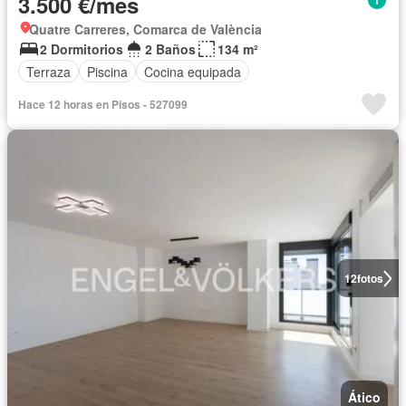
3.500 €/mes
Quatre Carreres, Comarca de València
2 Dormitorios
2 Baños
134 m²
Terraza
Piscina
Cocina equipada
Hace 12 horas en Pisos - 527099
12
fotos
Ático