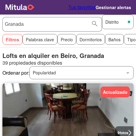
Tus favoritos
Gestionar alertas
Distrito
Filtros
Palabras clave
Precio
Dormitorios
Baños
Tipo
Lofts en alquiler en Beiro, Granada
39 propiedades disponibles
Ordenar por:
Popularidad
Actualizado
9
fotos