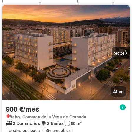
5
fotos
Ático
900 €/mes
Beiro, Comarca de la Vega de Granada
2 Dormitorios
2 Baños
80 m²
Cocina equipada
Sin amueblar