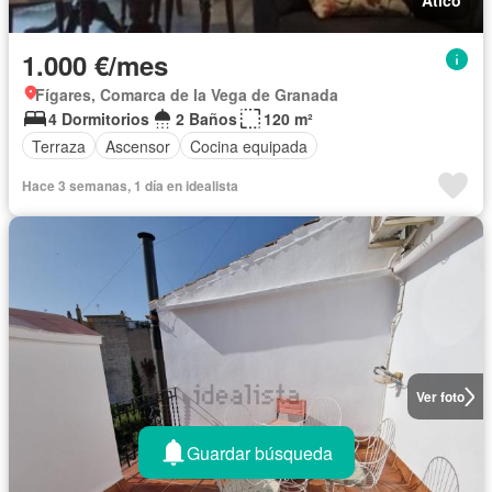
Ático
1.000 €/mes
Fígares, Comarca de la Vega de Granada
4 Dormitorios
2 Baños
120 m²
Terraza
Ascensor
Cocina equipada
Hace 3 semanas, 1 día en idealista
Ver foto
Guardar búsqueda