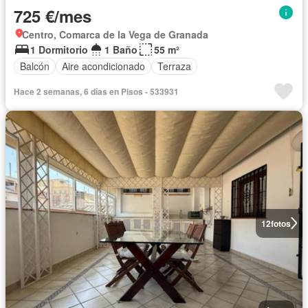
725 €/mes
Centro, Comarca de la Vega de Granada
1 Dormitorio
1 Baño
55 m²
Balcón
Aire acondicionado
Terraza
Hace 2 semanas, 6 días en Pisos - 533931
12
fotos