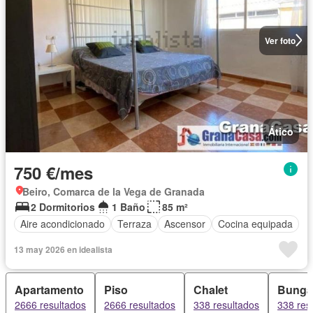
Ver foto
Ático
750 €/mes
Beiro, Comarca de la Vega de Granada
2 Dormitorios
1 Baño
85 m²
Aire acondicionado
Terraza
Ascensor
Cocina equipada
13 may 2026 en idealista
Apartamento
Piso
Chalet
Bunga
2666 resultados
2666 resultados
338 resultados
338 res