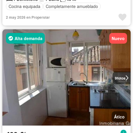
Cocina equipada
Completamente amueblado
2 may 2026 en Properstar
Alta demanda
Nuevo
9
fotos
Ático