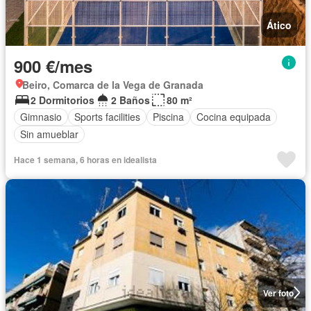
Ático
900 €/mes
Beiro, Comarca de la Vega de Granada
2 Dormitorios
2 Baños
80 m²
Gimnasio
Sports facilities
Piscina
Cocina equipada
Sin amueblar
Hace 1 semana, 6 horas en idealista
Ver foto