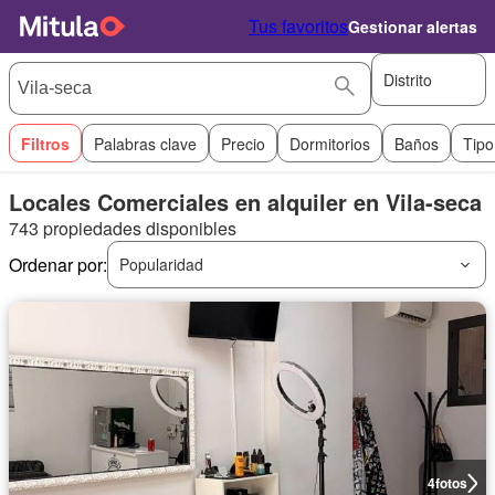
Tus favoritos
Gestionar alertas
Distrito
Filtros
Palabras clave
Precio
Dormitorios
Baños
Tipo
Locales Comerciales en alquiler en Vila-seca
743 propiedades disponibles
Ordenar por:
Popularidad
4
fotos