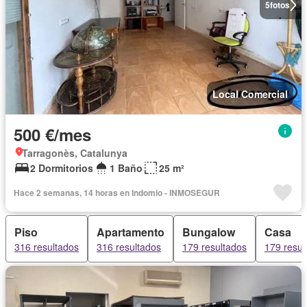
5
fotos
Local Comercial
500 €/mes
Tarragonès, Catalunya
2 Dormitorios
1 Baño
25 m²
Hace 2 semanas, 14 horas en Indomio - INMOSEGUR
Piso
Apartamento
Bungalow
Casa
316 resultados
316 resultados
179 resultados
179 resul