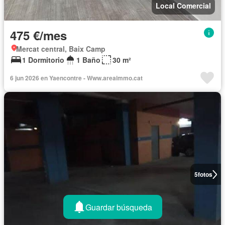
Local Comercial
475 €/mes
Mercat central, Baix Camp
1 Dormitorio
1 Baño
30 m²
6 jun 2026 en Yaencontre - Www.areaimmo.cat
5
fotos
Guardar búsqueda