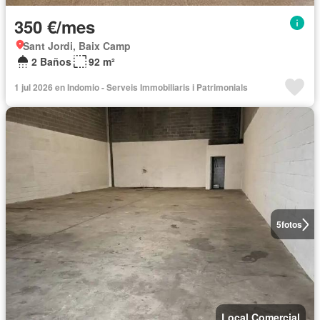
350 €/mes
Sant Jordi, Baix Camp
2 Baños
92 m²
1 jul 2026 en Indomio - Serveis Immobiliaris i Patrimonials
5
fotos
Local Comercial