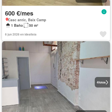
600 €/mes
Casc antic, Baix Camp
1 Baño
50 m²
6 jun 2026 en idealista
4
fotos