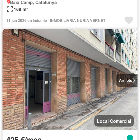
Baix Camp, Catalunya
169 m²
11 jun 2026 en Indomio - INMOBILIARIA NURIA VERNET
Ver foto
Local Comercial
425 €/mes