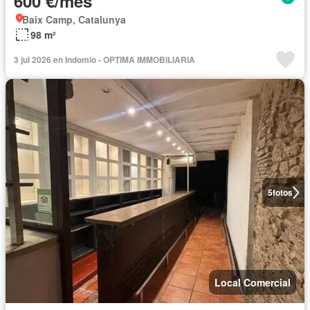
600 €/mes
Baix Camp, Catalunya
98 m²
3 jul 2026 en Indomio - OPTIMA IMMOBILIARIA
5
fotos
Local Comercial