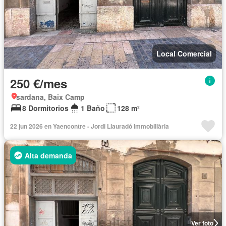
Local Comercial
250 €/mes
sardana, Baix Camp
8 Dormitorios
1 Baño
128 m²
22 jun 2026 en Yaencontre - Jordi Llauradó Immobiliària
Alta demanda
Ver foto