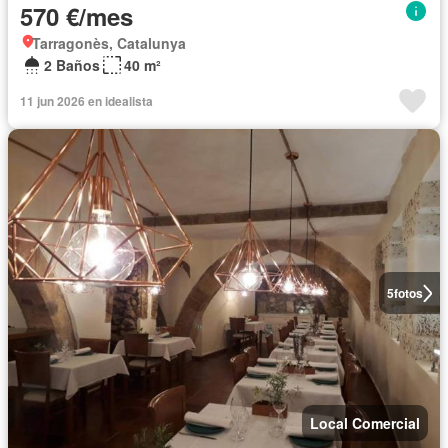
570 €/mes
Tarragonès, Catalunya
2 Baños
40 m²
11 jun 2026 en idealista
5
fotos
Local Comercial