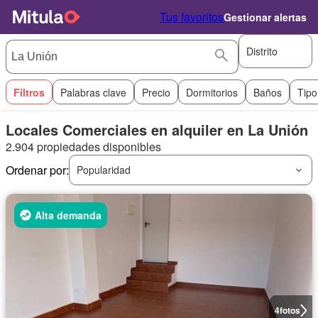
Tus favoritos
Gestionar alertas
Distrito
Filtros
Palabras clave
Precio
Dormitorios
Baños
Tipo
Locales Comerciales en alquiler en La Unión
2.904 propiedades disponibles
Ordenar por:
Popularidad
Alta demanda
4
fotos