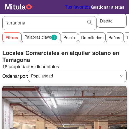
Tus favoritos
Gestionar alertas
Distrito
Palabras clave
Filtros
1
Precio
Dormitorios
Baños
T
Locales Comerciales en alquiler sotano en
Tarragona
18 propiedades disponibles
Ordenar por:
Popularidad