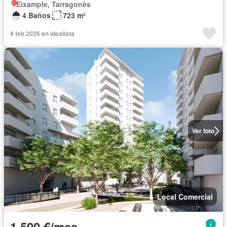
Eixample, Tarragonès
4 Baños
723 m²
9 feb 2026 en idealista
Ver foto
Local Comercial
1.500 €/mes