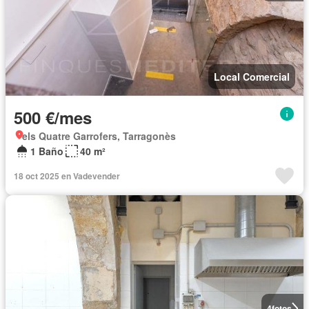
Local Comercial
500 €/mes
els Quatre Garrofers, Tarragonès
1 Baño
40 m²
18 oct 2025 en Vadevender
4
fotos