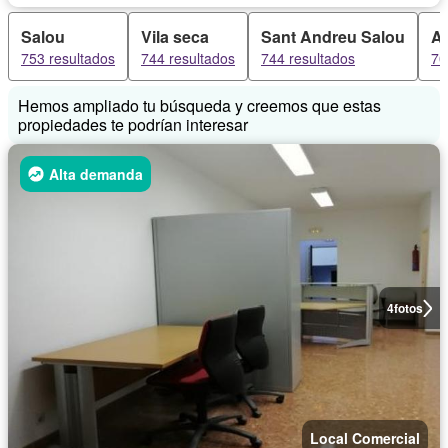
Salou
Vila seca
Sant Andreu Salou
Al
753 resultados
744 resultados
744 resultados
70
Hemos ampliado tu búsqueda y creemos que estas
propiedades te podrían interesar
Alta demanda
4
fotos
Local Comercial