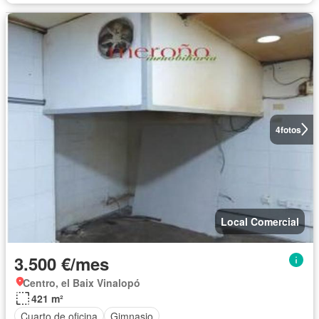
4
fotos
Local Comercial
3.500 €/mes
Centro, el Baix Vinalopó
421 m²
Cuarto de oficina
Gimnasio