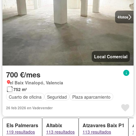
4
fotos
Local Comercial
700 €/mes
el Baix Vinalopó, Valencia
752 m²
Cuarto de oficina
Seguridad
Plaza aparcamiento
26 feb 2026 en Vadevender
Els Palmerars
Altabix
Atzavares Baix P1
A
119 resultados
113 resultados
113 resultados
1