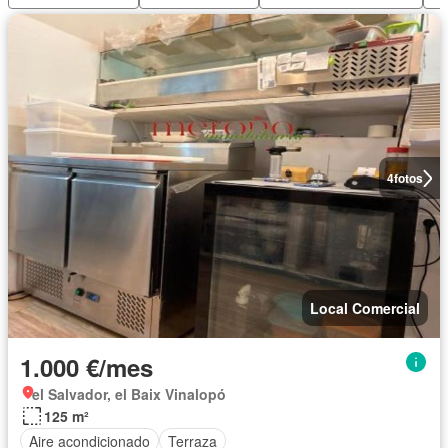
4
fotos
Local Comercial
1.000 €/mes
el Salvador, el Baix Vinalopó
125 m²
Aire acondicionado
Terraza