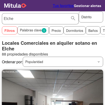
Tus favoritos
Gestionar alertas
Distrito
Palabras clave
Filtros
1
Precio
Dormitorios
Baños
T
Locales Comerciales en alquiler sotano en
Elche
88 propiedades disponibles
Ordenar por:
Popularidad