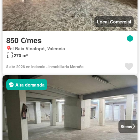
Local Comercial
850 €/mes
el Baix Vinalopó, Valencia
270 m²
8 abr 2026 en Indomio - Inmobiliaria Meroño
Alta demanda
5
fotos