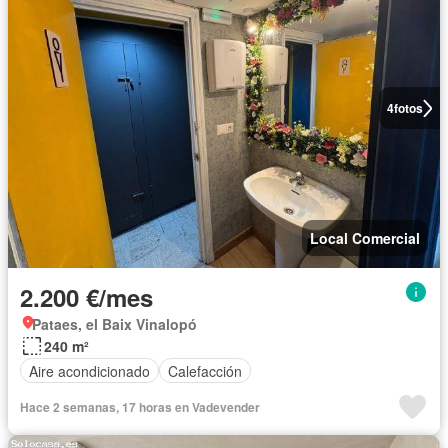
4
fotos
Local Comercial
2.200 €/mes
Pataes, el Baix Vinalopó
240 m²
Aire acondicionado
Calefacción
Hace 2 semanas, 17 horas en Vadevender