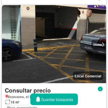
5
fotos
Local Comercial
Consultar precio
Atzavares, el Baix Vinalopó
Guardar búsqueda
15 m²
Plaza aparcamiento