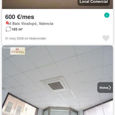
Local Comercial
600 €/mes
el Baix Vinalopó, Valencia
185 m²
31 may 2026 en Vadevender
4
fotos