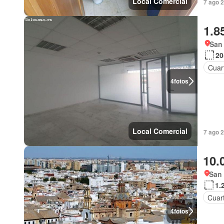
Local Comercial
7 ago 
1.8
San 
20
Cuart
4
fotos
Local Comercial
7 ago 
10.
San 
1.
Cuart
4
fotos