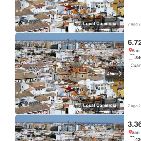
Local Comercial
7 ago 
6.7
San 
84
Cuart
4
fotos
Local Comercial
7 ago 
3.3
San 
42