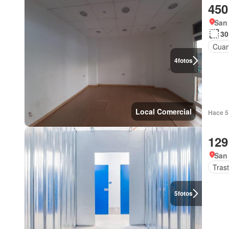
450
San 
30
Cuart
4
fotos
Local Comercial
Hace 5 
129
San 
Tras
5
fotos