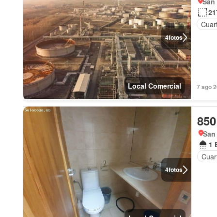
San 
21
Cuart
4
fotos
Local Comercial
7 ago 
850
San 
1 
Cuart
4
fotos