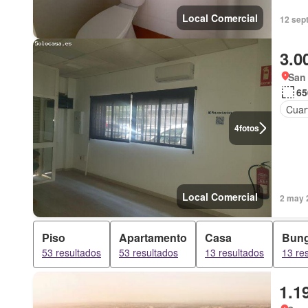
Local Comercial
12 sep
3.0
San 
65
Cuart
4
fotos
Local Comercial
2 may 
Piso
Apartamento
Casa
Bun
53 resultados
53 resultados
13 resultados
13 re
1.1