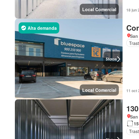
Local Comercial
18 jun
Con
Alta demanda
San 
Tras
5
fotos
Local Comercial
11 oct
130
San 
15
Tras