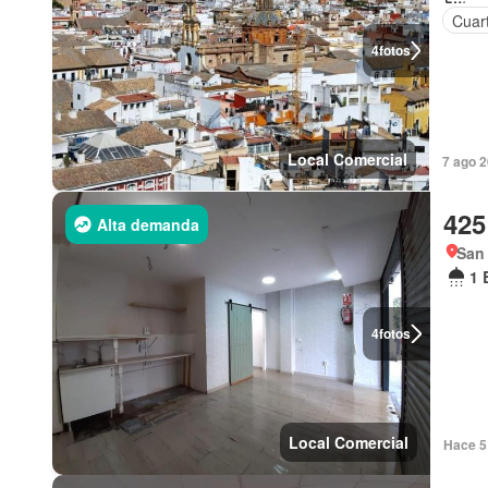
Cuart
4
fotos
Local Comercial
7 ago 
425
Alta demanda
San 
1 
4
fotos
Local Comercial
Hace 5 