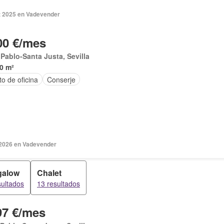
t 2025 en Vadevender
00 €/mes
Pablo-Santa Justa, Sevilla
0 m²
o de oficina
Conserje
2026 en Vadevender
galow
Chalet
sultados
13 resultados
97 €/mes