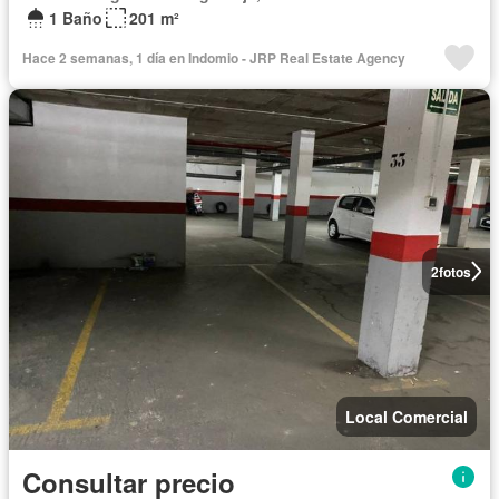
1 Baño
201 m²
Hace 2 semanas, 1 día en Indomio - JRP Real Estate Agency
2
fotos
Local Comercial
Consultar precio