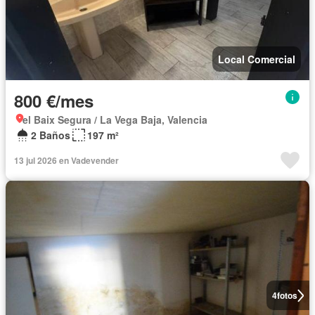
Local Comercial
800 €/mes
el Baix Segura / La Vega Baja, Valencia
2 Baños
197 m²
13 jul 2026 en Vadevender
4
fotos