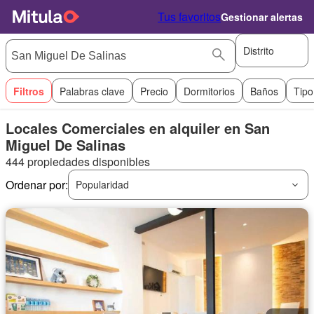
Tus favoritos
Gestionar alertas
Distrito
Filtros
Palabras clave
Precio
Dormitorios
Baños
Tipo
Locales Comerciales en alquiler en San
Miguel De Salinas
444 propiedades disponibles
Ordenar por:
Popularidad