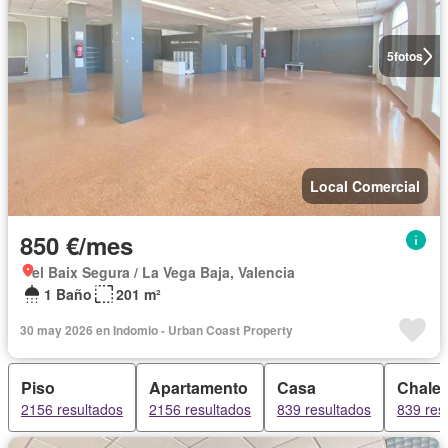
5
fotos
Local Comercial
850 €/mes
el Baix Segura / La Vega Baja, Valencia
1 Baño
201 m²
30 may 2026 en Indomio - Urban Coast Property
Piso
Apartamento
Casa
Chalet
2156 resultados
2156 resultados
839 resultados
839 res