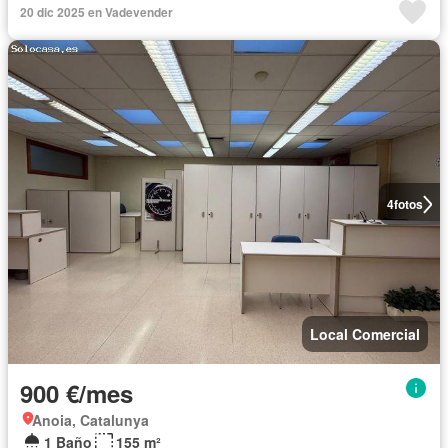
20 dic 2025 en Vadevender
4
fotos
Local Comercial
900 €/mes
Anoia, Catalunya
1 Baño
155 m²