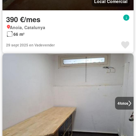
Local Comercial
390 €/mes
Anoia, Catalunya
66 m²
29 sept 2025 en Vadevender
4
fotos