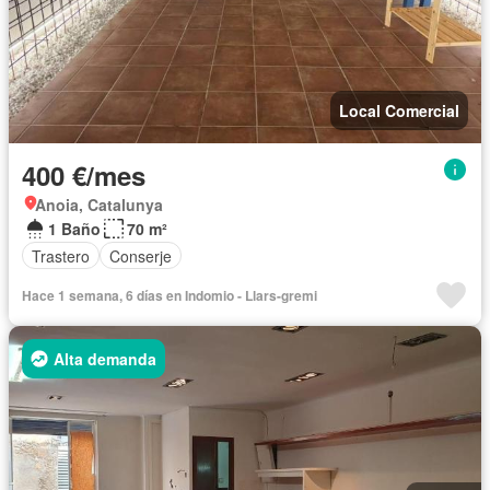
Local Comercial
400 €/mes
Anoia, Catalunya
1 Baño
70 m²
Trastero
Conserje
Hace 1 semana, 6 días en Indomio - Llars-gremi
Alta demanda