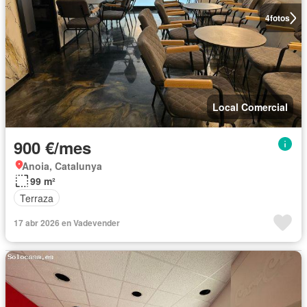
4
fotos
Local Comercial
900 €/mes
Anoia, Catalunya
99 m²
Terraza
17 abr 2026 en Vadevender