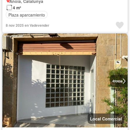
Anoia, Catalunya
4 m²
Plaza aparcamiento
8 nov 2025 en Vadevender
4
fotos
Local Comercial