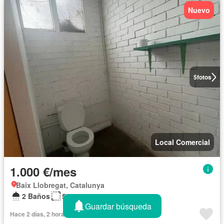
Nuevo
5
fotos
Local Comercial
1.000 €/mes
Baix Llobregat, Catalunya
2 Baños
567 m²
Guardar búsqueda
Hace 2 días, 2 horas en Indomio - TOTNAUS