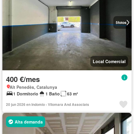
5
fotos
Local Comercial
400 €/mes
Alt Penedès, Catalunya
1 Dormitorio
1 Baño
63 m²
20 jun 2026 en Indomio - Vilomara And Associats
Alta demanda