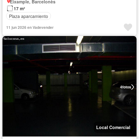
Eixample, Barcelonès
17 m²
Plaza aparcamiento
11 jun 2026 en Vadevender
4
fotos
Local Comercial