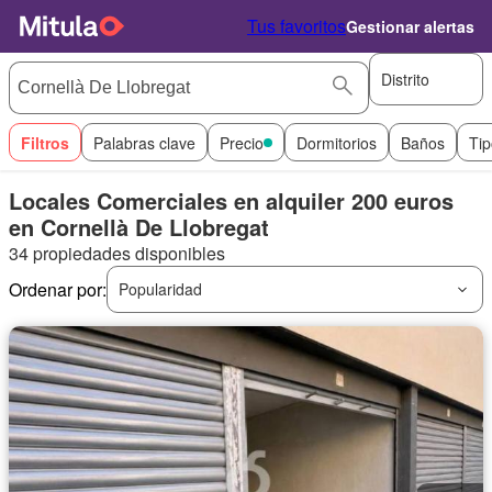
Tus favoritos
Gestionar alertas
Distrito
Filtros
Palabras clave
Precio
Dormitorios
Baños
Tip
Locales Comerciales en alquiler 200 euros
en Cornellà De Llobregat
34 propiedades disponibles
Ordenar por:
Popularidad