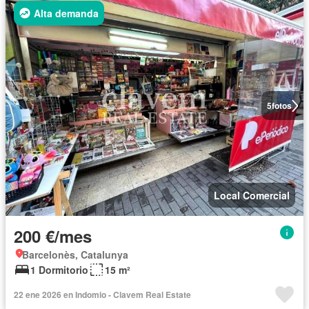
Alta demanda
5
fotos
Local Comercial
200 €/mes
Barcelonès, Catalunya
1 Dormitorio
15 m²
22 ene 2026 en Indomio - Clavem Real Estate