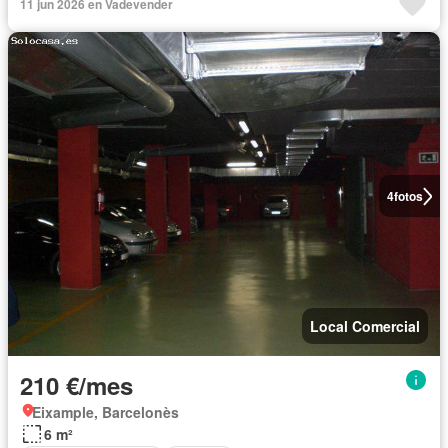
11 jun 2026 en Vadevender
4
fotos
Local Comercial
210 €/mes
Eixample, Barcelonès
6 m²