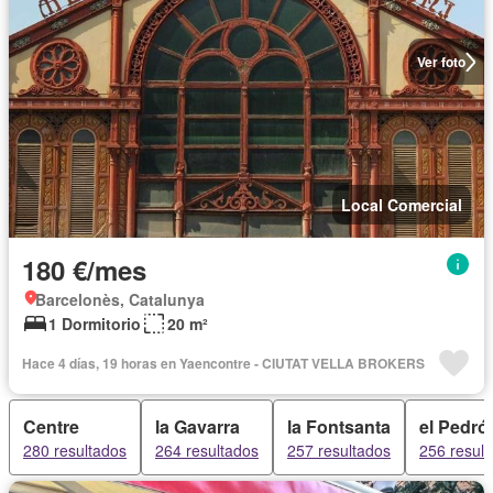
Ver foto
Local Comercial
180 €/mes
Barcelonès, Catalunya
1 Dormitorio
20 m²
Hace 4 días, 19 horas en Yaencontre - CIUTAT VELLA BROKERS
Centre
la Gavarra
la Fontsanta
el Pedró
280 resultados
264 resultados
257 resultados
256 resul