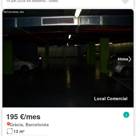
19 jun 2026 en Indomio - Sowo
4
fotos
Local Comercial
195 €/mes
Gràcia, Barcelonès
13 m²