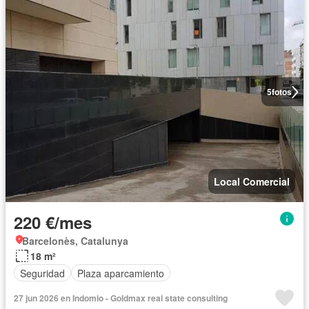
5
fotos
Local Comercial
220 €/mes
Barcelonès, Catalunya
18 m²
Seguridad
Plaza aparcamiento
27 jun 2026 en Indomio - Goldmax real state consulting