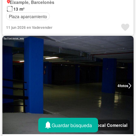
Eixample, Barcelonès
13 m²
Plaza aparcamiento
11 jun 2026 en Vadevender
4
fotos
Guardar búsqueda
Local Comercial