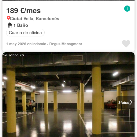
189 €/mes
Ciutat Vella, Barcelonès
1 Baño
Cuarto de oficina
1 may 2026 en Indomio - Regus Managment
3
fotos