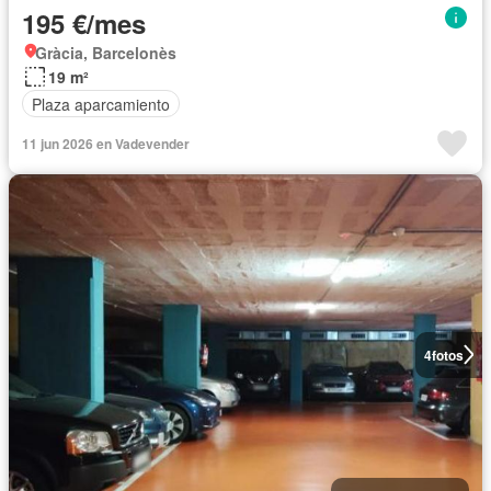
195 €/mes
Gràcia, Barcelonès
19 m²
Plaza aparcamiento
11 jun 2026 en Vadevender
4
fotos