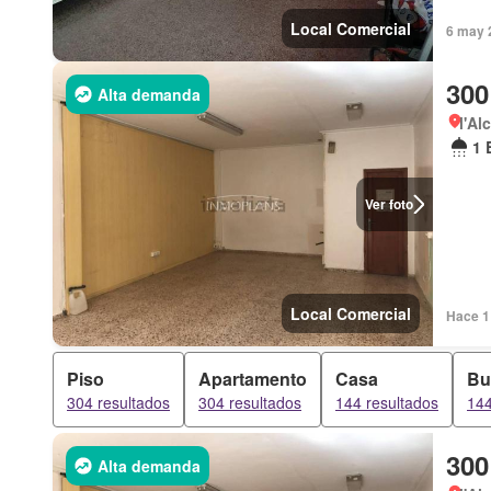
Local Comercial
6 may 
300
Alta demanda
l'Al
1 
Ver foto
Local Comercial
Hace 1
Piso
Apartamento
Casa
Bu
304 resultados
304 resultados
144 resultados
144
300
Alta demanda