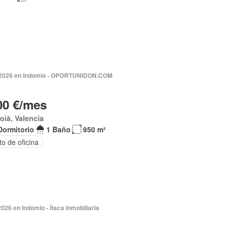
2026 en Indomio - OPORTUNIDON.COM
00 €/mes
coià, Valencia
Dormitorio
1 Baño
950 m²
o de oficina
026 en Indomio - Ítaca Inmobiliaria