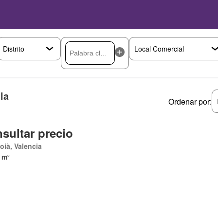
la
Ordenar por:
sultar precio
coià, Valencia
 m²