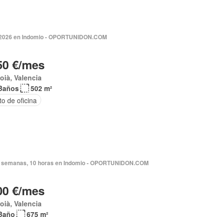
 2026 en Indomio - OPORTUNIDON.COM
50 €/mes
coià, Valencia
Baños
502 m²
o de oficina
 semanas, 10 horas en Indomio - OPORTUNIDON.COM
00 €/mes
coià, Valencia
Baño
675 m²