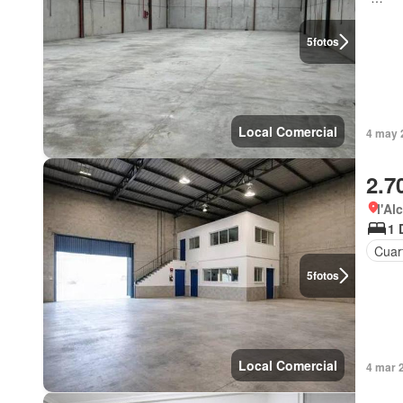
5
fotos
Local Comercial
4 may 
2.7
l'Al
1 
Cuart
5
fotos
Local Comercial
4 mar 2