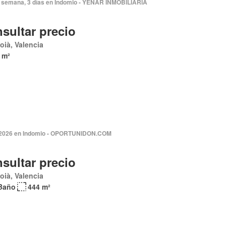
 semana, 3 días en Indomio - YENAR INMOBILIARIA
sultar precio
coià, Valencia
 m²
2026 en Indomio - OPORTUNIDON.COM
sultar precio
coià, Valencia
Baño
444 m²