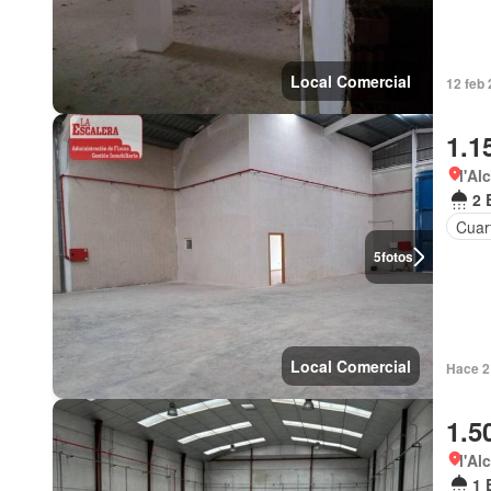
Local Comercial
12 feb
1.1
l'Al
2 
Cuart
5
fotos
Local Comercial
Hace 2
1.5
l'Al
1 