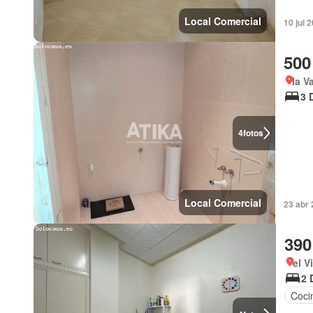
Local Comercial
10 jul 
500
la V
3 
4
fotos
Local Comercial
23 abr
390
el V
2 
Coci