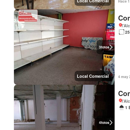
Local Comercial
Hace 1
Con
l'Al
25
3
fotos
Local Comercial
4 may 
Con
l'Al
1 
4
fotos