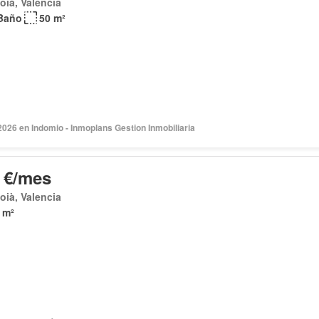
coià, Valencia
Baño
50 m²
2026 en Indomio - Inmoplans Gestion Inmobiliaria
 €/mes
coià, Valencia
 m²