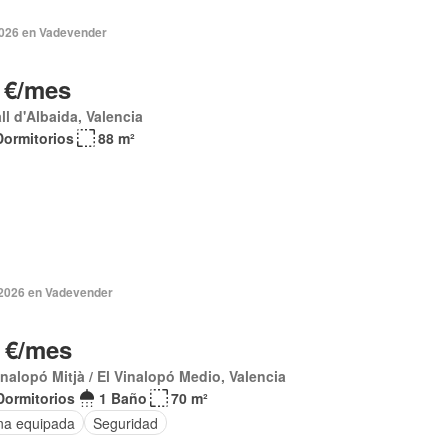
2026 en Vadevender
 €/mes
all d'Albaida, Valencia
Dormitorios
88 m²
 2026 en Vadevender
 €/mes
inalopó Mitjà / El Vinalopó Medio, Valencia
Dormitorios
1 Baño
70 m²
na equipada
Seguridad