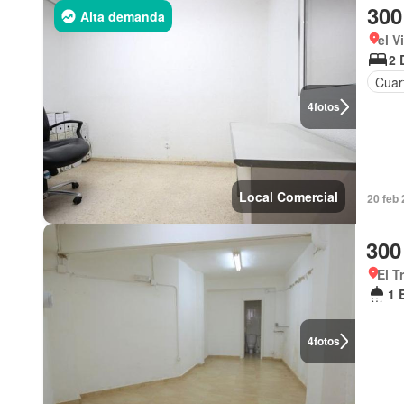
300
Alta demanda
el V
2 
Cuart
4
fotos
Local Comercial
20 feb
300
El T
1 
4
fotos