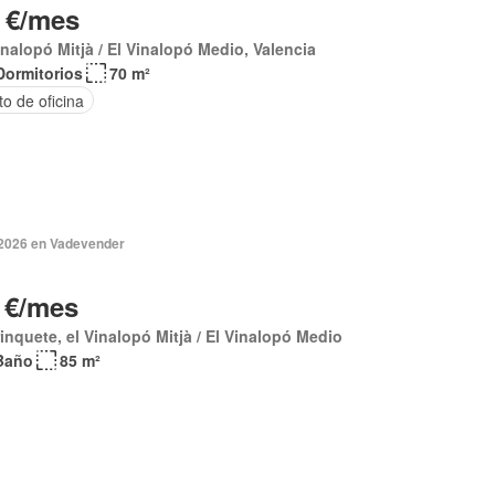
 €/mes
inalopó Mitjà / El Vinalopó Medio, Valencia
Dormitorios
70 m²
o de oficina
 2026 en Vadevender
 €/mes
rinquete, el Vinalopó Mitjà / El Vinalopó Medio
Baño
85 m²