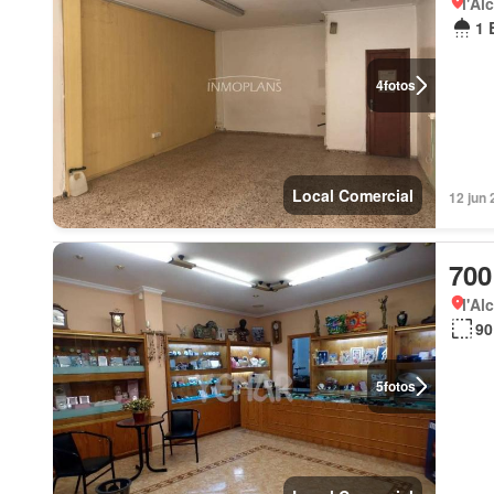
l'Al
1 
4
fotos
Local Comercial
12 jun 
700
l'Al
90
5
fotos