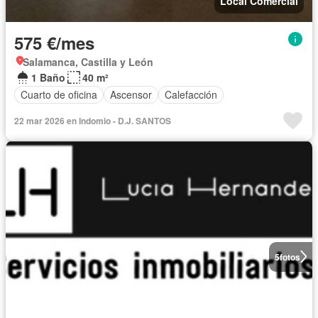
Local Comercial
575 €/mes
Salamanca, Castilla y León
1 Baño
40 m²
Cuarto de oficina
Ascensor
Calefacción
22 mar 2026 en Indomio - D.J. SANTOS
5
fotos