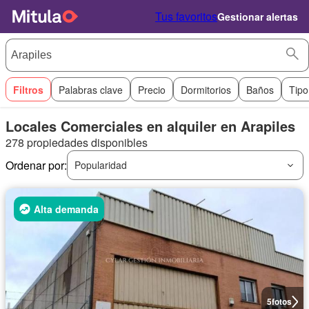
Tus favoritos
Gestionar alertas
Filtros
Palabras clave
Precio
Dormitorios
Baños
Tipo
Locales Comerciales en alquiler en Arapiles
278 propiedades disponibles
Ordenar por:
Popularidad
Alta demanda
5
fotos