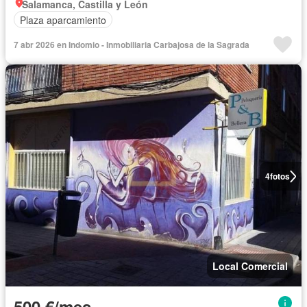
Salamanca, Castilla y León
Plaza aparcamiento
7 abr 2026 en Indomio - Inmobiliaria Carbajosa de la Sagrada
4
fotos
Local Comercial
500 €/mes