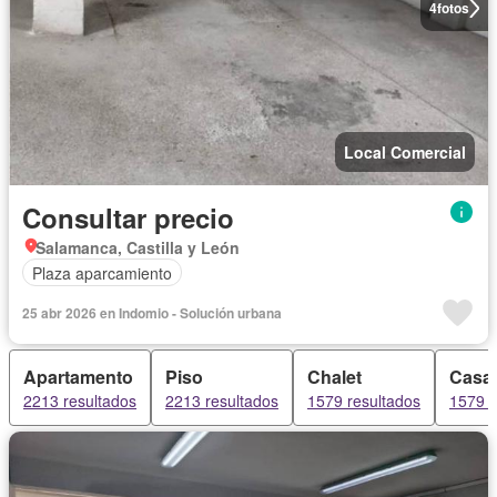
4
fotos
Local Comercial
Consultar precio
Salamanca, Castilla y León
Plaza aparcamiento
25 abr 2026 en Indomio - Solución urbana
Apartamento
Piso
Chalet
Casa
2213 resultados
2213 resultados
1579 resultados
1579 r