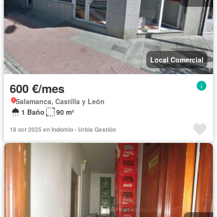
Local Comercial
600 €/mes
Salamanca, Castilla y León
1 Baño
90 m²
18 oct 2025 en Indomio - Urbis Gestión