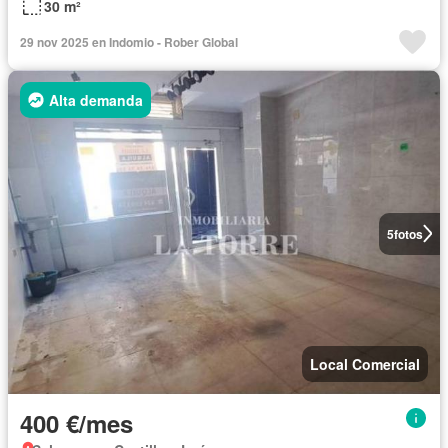
30 m²
29 nov 2025 en Indomio - Rober Global
Alta demanda
5
fotos
Local Comercial
400 €/mes