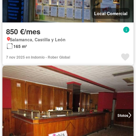
Local Comercial
850 €/mes
Salamanca, Castilla y León
165 m²
7 nov 2025 en Indomio - Rober Global
5
fotos