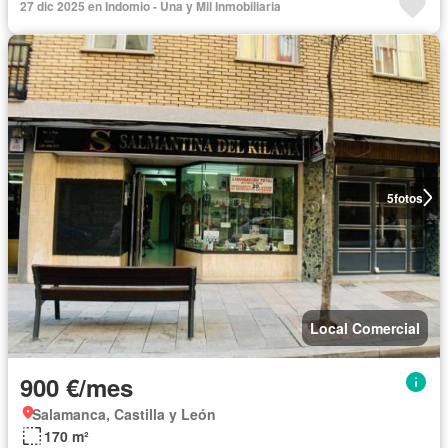
27 dic 2025 en Indomio - Una y Mil Inmobiliaria
5
fotos
Local Comercial
900 €/mes
Salamanca, Castilla y León
170 m²